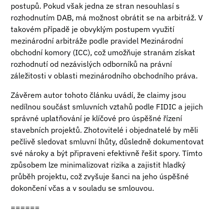
postupů. Pokud však jedna ze stran nesouhlasí s
rozhodnutím DAB, má možnost obrátit se na arbitráž. V
takovém případě je obvyklým postupem využití
mezinárodní arbitráže podle pravidel Mezinárodní
obchodní komory (ICC), což umožňuje stranám získat
rozhodnutí od nezávislých odborníků na právní
záležitosti v oblasti mezinárodního obchodního práva.
Závěrem autor tohoto článku uvádí, že claimy jsou
nedílnou součást smluvních vztahů podle FIDIC a jejich
správné uplatňování je klíčové pro úspěšné řízení
stavebních projektů. Zhotovitelé i objednatelé by měli
pečlivě sledovat smluvní lhůty, důsledně dokumentovat
své nároky a být připraveni efektivně řešit spory. Tímto
způsobem lze minimalizovat rizika a zajistit hladký
průběh projektu, což zvyšuje šanci na jeho úspěšné
dokončení včas a v souladu se smlouvou.
======