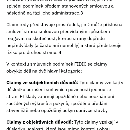
splnění podmínek předem stanovených smlouvou a
následně na fázi jeho administrace.3
Claim tedy představuje prostředek, jímž může příslušná
smluvní strana smlouvou předvídaným způsobem
reagovat na skutečnost, kterou strany dopředu
nepředvídaly (a často ani nemohly) a která představuje
riziko pro druhou stranu. 4
V kontextu smluvních podmínek FIDIC se claimy
obvykle dělí na dvě hlavní kategorie:
Claimy ze subjektivních důvodů:
Tyto claimy vznikají v
důsledku porušení smluvních povinností jednou ze
stran. Příklady zahrnují opožděné nebo neoznámení
zpožděných výkresů a pokynů, zpožděné předání
staveniště nebo opožděný pokyn správce stavby.
Claimy z objektivních důvodů:
Tyto claimy vznikají v
důsledku událostí, které jsou mimo kontrolu obou