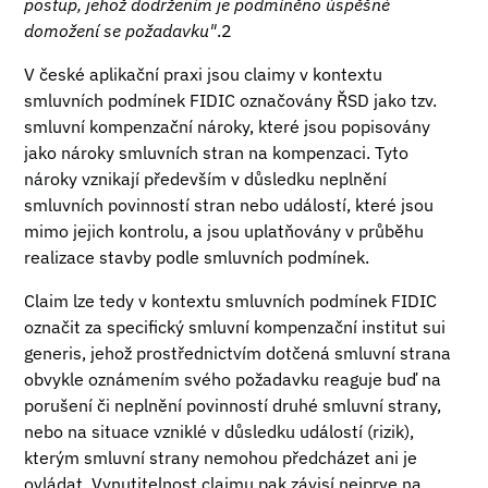
postup, jehož dodržením je podmíněno úspěšné
domožení se požadavku"
.2
V české aplikační praxi jsou claimy v kontextu
smluvních podmínek FIDIC označovány ŘSD jako tzv.
smluvní kompenzační nároky, které jsou popisovány
jako nároky smluvních stran na kompenzaci. Tyto
nároky vznikají především v důsledku neplnění
smluvních povinností stran nebo událostí, které jsou
mimo jejich kontrolu, a jsou uplatňovány v průběhu
realizace stavby podle smluvních podmínek.
Claim lze tedy v kontextu smluvních podmínek FIDIC
označit za specifický smluvní kompenzační institut sui
generis, jehož prostřednictvím dotčená smluvní strana
obvykle oznámením svého požadavku reaguje buď na
porušení či neplnění povinností druhé smluvní strany,
nebo na situace vzniklé v důsledku událostí (rizik),
kterým smluvní strany nemohou předcházet ani je
ovládat. Vynutitelnost claimu pak závisí nejprve na