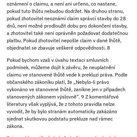
oznámení o claimu, a není ani určeno, co nastane,
pokud tuto lhůtu nebudou dodržet. Na druhou stranu,
pokud zhotovitel neoznámí claim správci stavby do 28
dnů, není možné prodloužit dobu pro dokončení stavby,
a zhotovitel také není oprávněn požadovat dodatečnou
platbu. Pokud zhotovitel nepošle claim v dané lhůtě,
objednatel se zbavuje veškeré odpovědnosti. 8
Pokud bychom vzali v úvahu textaci smluvních
podmínek, můžeme dojít k závěru, že neuplatnění
claimu ve stanovené lhůtě vede k prekluzi práva. Podle
občanského zákoníku platí, že „Nebylo-li právo
vykonáno ve stanovené lhůtě, zanikne jen v případech
stanovených zákonem výslovně“. 9 Z komentářové
literatury však vyplývá, že z tohoto pravidla nelze
vyvodit, že by bylo stranám automaticky zakázáno
sjednat skutkovou podstatu prekluze nad rámec
zákona.