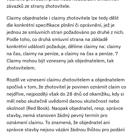
závazků ze strany zhotovitele.
Claimy objednatele i claimy zhotovitele lze tedy dělit
dle konkrétní specifikace plnění či oprávnění, jež je
jednou ze smluvních stran požadováno po druhé z nich.
Podle toho, co druhá smluvní strana na základě
konkrétní události požaduje, dělíme claimy na: claimy
na čas, claimy na peníze, a claimy na čas a peníze. 7
Claimy mohou být vzneseny jak objednatelem, tak
zhotovitelem.
Rozdíl ve vznesení claimu zhotovitelem a objednatelem
spočívá v tom, že zhotovitel je povinen oznámit claim co
nejdříve, nejpozději však do 28 dnů od okamžiku, kdy si
měl nebo skutečně uvědomil danou skutečnost nebo
okolnost (Red Book). Naopak objednatel, resp. správce
stavby, nemá stanoven žádný pevný termín pro
oznámení claimu. To znamená, že objednatel ani
správce stavby nejsou vázáni žádnou lhůtou pro podání