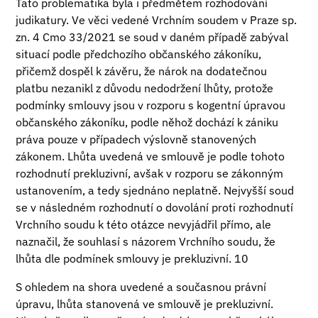
Tato problematika byla i předmětem rozhodování
judikatury. Ve věci vedené Vrchním soudem v Praze sp.
zn. 4 Cmo 33/2021 se soud v daném případě zabýval
situací podle předchozího občanského zákoníku,
přičemž dospěl k závěru, že nárok na dodatečnou
platbu nezanikl z důvodu nedodržení lhůty, protože
podmínky smlouvy jsou v rozporu s kogentní úpravou
občanského zákoníku, podle něhož dochází k zániku
práva pouze v případech výslovně stanovených
zákonem. Lhůta uvedená ve smlouvě je podle tohoto
rozhodnutí prekluzivní, avšak v rozporu se zákonným
ustanovením, a tedy sjednáno neplatně. Nejvyšší soud
se v následném rozhodnutí o dovolání proti rozhodnutí
Vrchního soudu k této otázce nevyjádřil přímo, ale
naznačil, že souhlasí s názorem Vrchního soudu, že
lhůta dle podmínek smlouvy je prekluzivní. 10
S ohledem na shora uvedené a současnou právní
úpravu, lhůta stanovená ve smlouvě je prekluzivní.