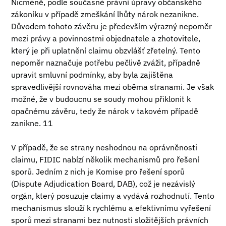
Nicméně, podle současné právní úpravy občanského
zákoníku v případě zmeškání lhůty nárok nezanikne.
Důvodem tohoto závěru je především výrazný nepoměr
mezi právy a povinnostmi objednatele a zhotovitele,
který je při uplatnění claimu obzvlášť zřetelný. Tento
nepoměr naznačuje potřebu pečlivě zvážit, případně
upravit smluvní podmínky, aby byla zajištěna
spravedlivější rovnováha mezi oběma stranami. Je však
možné, že v budoucnu se soudy mohou přiklonit k
opačnému závěru, tedy že nárok v takovém případě
zanikne. 11
V případě, že se strany neshodnou na oprávněnosti
claimu, FIDIC nabízí několik mechanismů pro řešení
sporů. Jedním z nich je Komise pro řešení sporů
(Dispute Adjudication Board, DAB), což je nezávislý
orgán, který posuzuje claimy a vydává rozhodnutí. Tento
mechanismus slouží k rychlému a efektivnímu vyřešení
sporů mezi stranami bez nutnosti složitějších právních