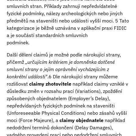
smluvních stran. Příklady zahrnují nepředvídatelné
fyzické podmínky, nálezy archeologických nebo jiných
předmětů na staveništi nebo události vyšší moci. 5 Tato
kategorizace je běžně uznávána v aplikační praxi FIDIC
a je součástí standardních smluvních
podmínek.
Další dělení claimů je možné podle nárokující strany,
přičemž
„určujícím kritériem je domněnka dotčené
smluvní strany o jejím oprávnění vycházejícím z
konkrétní události"
.6 Dle nárokující strany můžeme
rozlišovat
claimy zhotovitele
například claimy vzniklé v
důsledku změn v rozsahu prací (Variations), zpoždění
způsobených objednatelem (Employer’s Delay),
nepředvídaných fyzických podmínek na staveništi
(Unforeseeable Physical Conditions) nebo zásahů vyšší
moci (Force Majeure), a
claimy objednatele
například
nedodržení termínů dokončení (Delay Damages),
vadného provedení prací nebo nedodržení smluvních