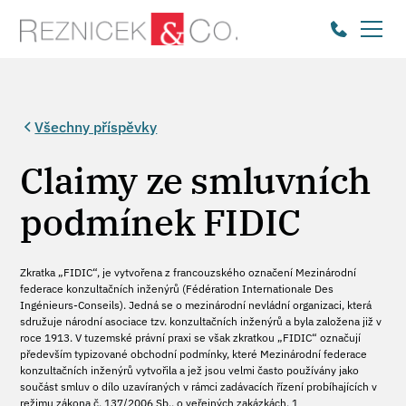
Všechny příspěvky
Claimy ze smluvních
podmínek FIDIC
Zkratka „FIDIC“, je vytvořena z francouzského označení Mezinárodní
federace konzultačních inženýrů (Fédération Internationale Des
Ingénieurs-Conseils). Jedná se o mezinárodní nevládní organizaci, která
sdružuje národní asociace tzv. konzultačních inženýrů a byla založena již v
roce 1913. V tuzemské právní praxi se však zkratkou „FIDIC“ označují
především typizované obchodní podmínky, které Mezinárodní federace
konzultačních inženýrů vytvořila a jež jsou velmi často používány jako
součást smluv o dílo uzavíraných v rámci zadávacích řízení probíhajících v
režimu zákona č. 137/2006 Sb., o veřejných zakázkách. 1