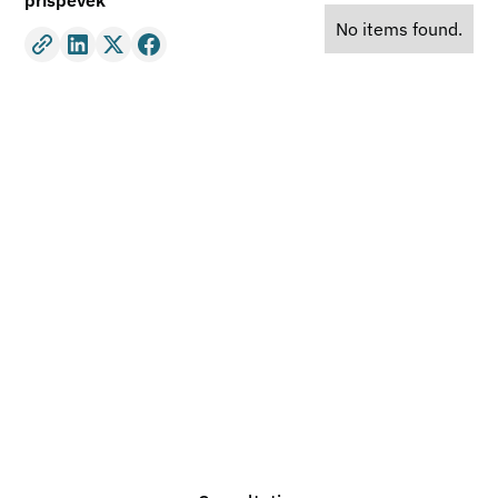
příspěvek
No items found.
Do you need legal
advice?
We are ready to help you with any legal issue. Do not
hesitate to contact us for a non-binding consultation.