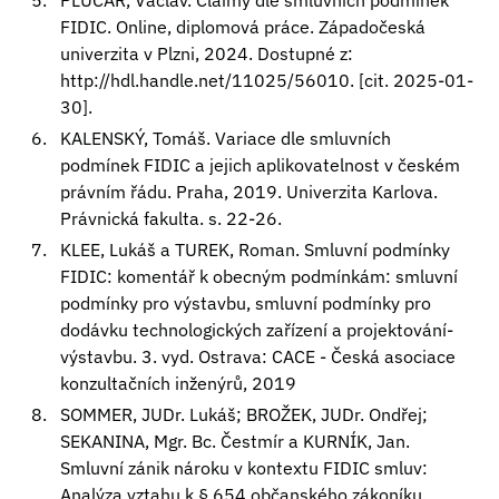
PLUCAR, Václav. Claimy dle smluvních podmínek
FIDIC. Online, diplomová práce. Západočeská
univerzita v Plzni, 2024. Dostupné z:
http://hdl.handle.net/11025/56010.
[cit. 2025-01-
30].
KALENSKÝ, Tomáš. Variace dle smluvních
podmínek FIDIC a jejich aplikovatelnost v českém
právním řádu. Praha, 2019. Univerzita Karlova.
Právnická fakulta. s. 22-26.
KLEE, Lukáš a TUREK, Roman. Smluvní podmínky
FIDIC: komentář k obecným podmínkám: smluvní
podmínky pro výstavbu, smluvní podmínky pro
dodávku technologických zařízení a projektování-
výstavbu. 3. vyd. Ostrava: CACE - Česká asociace
konzultačních inženýrů, 2019
SOMMER, JUDr. Lukáš; BROŽEK, JUDr. Ondřej;
SEKANINA, Mgr. Bc. Čestmír a KURNÍK, Jan.
Smluvní zánik nároku v kontextu FIDIC smluv:
Analýza vztahu k § 654 občanského zákoníku.