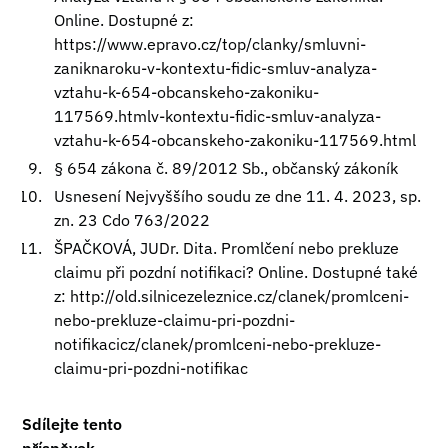
Online. Dostupné z:
https://www.epravo.cz/top/clanky/smluvni-
zaniknaroku-v-kontextu-fidic-smluv-analyza-
vztahu-k-654-obcanskeho-zakoniku-
117569.htmlv-kontextu-fidic-smluv-analyza-
vztahu-k-654-obcanskeho-zakoniku-117569.html
§ 654 zákona č. 89/2012 Sb., občanský zákoník
Usnesení Nejvyššího soudu ze dne 11. 4. 2023, sp.
zn. 23 Cdo 763/2022
ŠPAČKOVÁ, JUDr. Dita. Promlčení nebo prekluze
claimu při pozdní notifikaci? Online. Dostupné také
z:
http://old.silnicezeleznice.cz/clanek/promlceni-
nebo-prekluze-claimu-pri-pozdni-
notifikacicz/clanek/promlceni-nebo-prekluze-
claimu-pri-pozdni-notifikac
Sdílejte tento