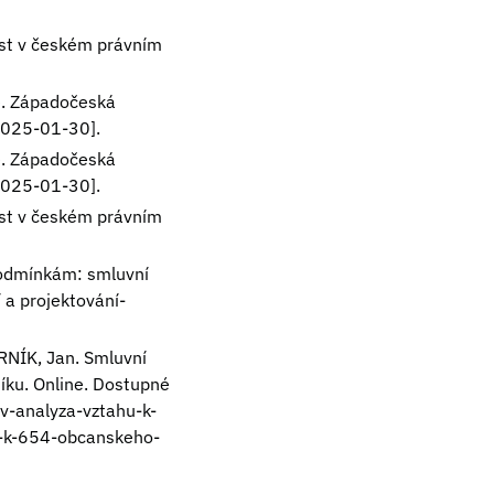
ost v českém právním
e. Západočeská
 2025-01-30].
e. Západočeská
 2025-01-30].
ost v českém právním
podmínkám: smluvní
 a projektování-
RNÍK, Jan. Smluvní
íku. Online. Dostupné
v-analyza-vztahu-k-
u-k-654-obcanskeho-