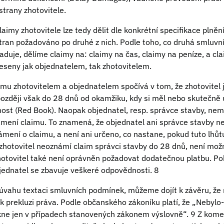
strany zhotovitele.
aimy zhotovitele lze tedy dělit dle konkrétní specifikace plnění 
tran požadováno po druhé z nich. Podle toho, co druhá smluvní
aduje, dělíme claimy na: claimy na čas, claimy na peníze, a cla
eseny jak objednatelem, tak zhotovitelem.
aimu zhotovitelem a objednatelem spočívá v tom, že zhotovitel
jpozději však do 28 dnů od okamžiku, kdy si měl nebo skutečn
ost (Red Book). Naopak objednatel, resp. správce stavby, nem
ámení claimu. To znamená, že objednatel ani správce stavby n
ámení o claimu, a není ani určeno, co nastane, pokud tuto lhů
zhotovitel neoznámí claim správci stavby do 28 dnů, není mož
hotovitel také není oprávněn požadovat dodatečnou platbu. Po
bjednatel se zbavuje veškeré odpovědnosti. 8
úvahu textaci smluvních podmínek, můžeme dojít k závěru, že 
k prekluzi práva. Podle občanského zákoníku platí, že „Nebylo
kne jen v případech stanovených zákonem výslovně“. 9 Z kome