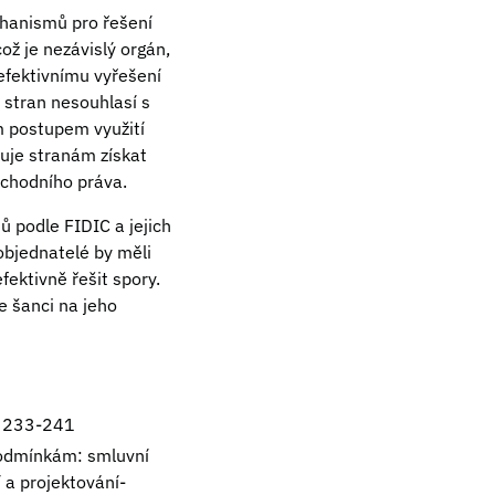
chanismů pro řešení
ž je nezávislý orgán,
efektivnímu vyřešení
 stran nesouhlasí s
m postupem využití
uje stranám získat
bchodního práva.
ů podle FIDIC a jejich
 objednatelé by měli
fektivně řešit spory.
e šanci na jeho
s. 233-241
podmínkám: smluvní
 a projektování-