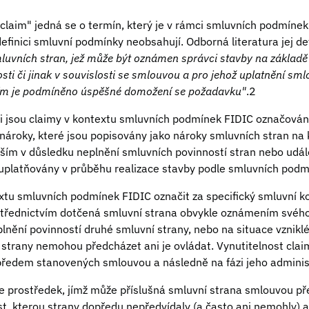
"claim" jedná se o termín, který je v rámci smluvních podmíne
efinici smluvní podmínky neobsahují. Odborná literatura jej de
mluvních stran, jež může být oznámen správci stavby na základ
i či jinak v souvislosti se smlouvou a pro jehož uplatnění smlo
ním je podmíněno úspěšné domožení se požadavku"
.2
xi jsou claimy v kontextu smluvních podmínek FIDIC označován
ároky, které jsou popisovány jako nároky smluvních stran na
vším v důsledku neplnění smluvních povinností stran nebo udál
ou uplatňovány v průběhu realizace stavby podle smluvních podm
extu smluvních podmínek FIDIC označit za specifický smluvní k
ostřednictvím dotčená smluvní strana obvykle oznámením svéh
lnění povinností druhé smluvní strany, nebo na situace vzniklé
ní strany nemohou předcházet ani je ovládat. Vynutitelnost clai
ředem stanovených smlouvou a následně na fázi jeho adminis
e prostředek, jímž může příslušná smluvní strana smlouvou 
t, kterou strany dopředu nepředvídaly (a často ani nemohly) a