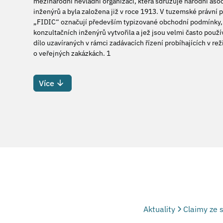
mezinárodní nevládní organizaci, která sdružuje národní asoc
inženýrů a byla založena již v roce 1913. V tuzemské právní 
„FIDIC“ označují především typizované obchodní podmínky,
konzultačních inženýrů vytvořila a jež jsou velmi často použ
dílo uzavíraných v rámci zadávacích řízení probíhajících v r
o veřejných zakázkách. 1
Více
Aktuality
Claimy ze 