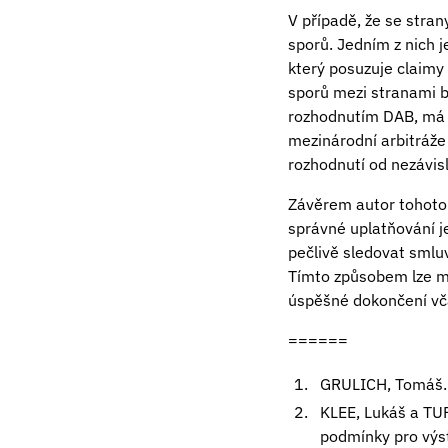
V případě, že se stra
sporů. Jedním z nich j
který posuzuje claim
sporů mezi stranami b
rozhodnutím DAB, má m
mezinárodní arbitráže
rozhodnutí od nezávisl
Závěrem autor tohoto 
správné uplatňování je
pečlivě sledovat smluv
Tímto způsobem lze min
úspěšné dokončení vč
======
GRULICH, Tomáš. „
KLEE, Lukáš a TU
podmínky pro výs