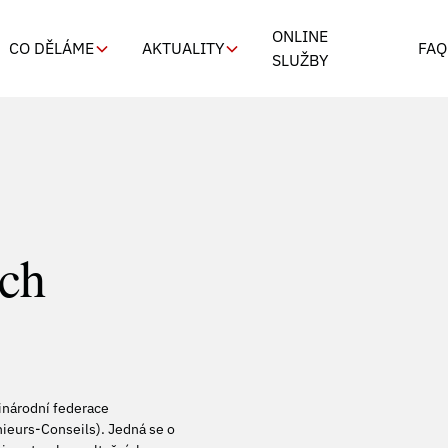
ONLINE
CO DĚLÁME
AKTUALITY
FAQ
SLUŽBY
ích
inárodní federace
nieurs-Conseils). Jedná se o