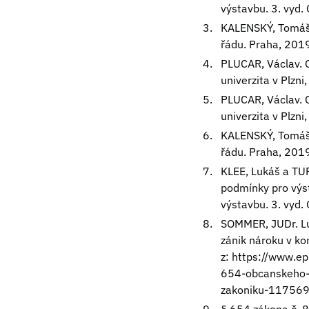
výstavbu. 3. vyd
KALENSKÝ, Tomáš.
řádu. Praha, 2019
PLUCAR, Václav. 
univerzita v Plzn
PLUCAR, Václav. 
univerzita v Plzn
KALENSKÝ, Tomáš.
řádu. Praha, 2019
KLEE, Lukáš a TU
podmínky pro výs
výstavbu. 3. vyd
SOMMER, JUDr. Lu
zánik nároku v ko
z:
https://www.ep
654-obcanskeho-
zakoniku-117569