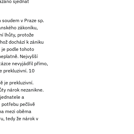
kázáno sjednat
m soudem v Praze sp.
anského zákoníku,
í lhůty, protože
hož dochází k zániku
 je podle tohoto
neplatně. Nejvyšší
ázce nevyjádřil přímo,
e prekluzivní. 10
je prekluzivní.
ůty nárok nezanikne.
jednatele a
e potřebu pečlivě
váha mezi oběma
u, tedy že nárok v