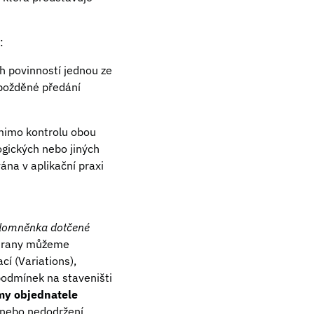
:
h povinností jednou ze
zpožděné předání
 mimo kontrolu obou
ických nebo jiných
ána v aplikační praxi
e domněnka dotčené
 strany můžeme
cí (Variations),
podmínek na staveništi
my objednatele
 nebo nedodržení