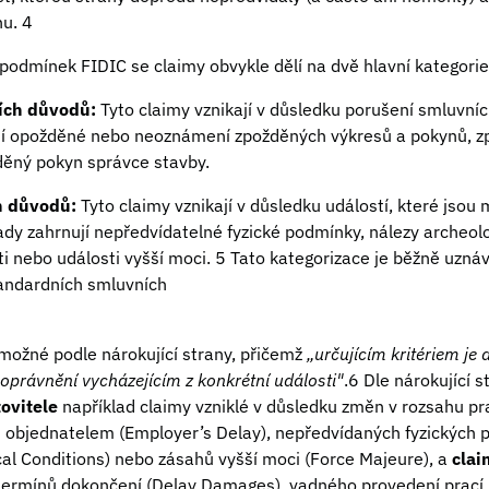
nu. 4
podmínek FIDIC se claimy obvykle dělí na dvě hlavní kategorie
ích důvodů:
Tyto claimy vznikají v důsledku porušení smluvníc
ují opožděné nebo neoznámení zpožděných výkresů a pokynů, 
ěný pokyn správce stavby.
h důvodů:
Tyto claimy vznikají v důsledku událostí, které jsou
ady zahrnují nepředvídatelné fyzické podmínky, nálezy archeolog
 nebo události vyšší moci. 5 Tato kategorizace je běžně uznáv
tandardních smluvních
 možné podle nárokující strany, přičemž
„určujícím kritériem j
 oprávnění vycházejícím z konkrétní události"
.6 Dle nárokující
ovitele
například claimy vzniklé v důsledku změn v rozsahu pra
 objednatelem (Employer’s Delay), nepředvídaných fyzických 
al Conditions) nebo zásahů vyšší moci (Force Majeure), a
clai
 termínů dokončení (Delay Damages), vadného provedení prací