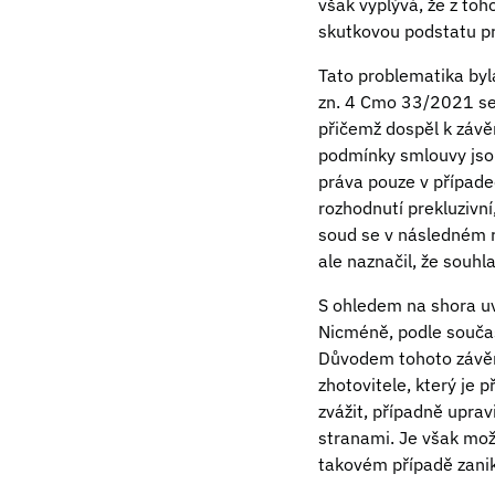
však vyplývá, že z to
skutkovou podstatu p
Tato problematika byl
zn. 4 Cmo 33/2021 se 
přičemž dospěl k závě
podmínky smlouvy jsou
práva pouze v případe
rozhodnutí prekluzivn
soud se v následném r
ale naznačil, že souhl
S ohledem na shora uv
Nicméně, podle součas
Důvodem tohoto závěru
zhotovitele, který je
zvážit, případně upra
stranami. Je však mož
takovém případě zani