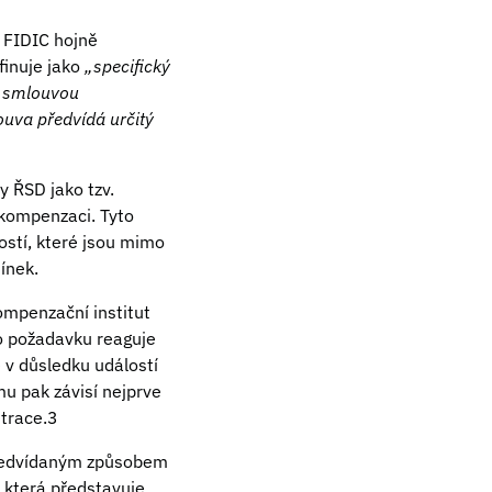
k FIDIC hojně
finuje jako
„specifický
ě smlouvou
uva předvídá určitý
y ŘSD jako tzv.
 kompenzaci. Tyto
ostí, které jsou mimo
ínek.
ompenzační institut
o požadavku reaguje
 v důsledku událostí
mu pak závisí nejprve
trace.3
předvídaným způsobem
 která představuje