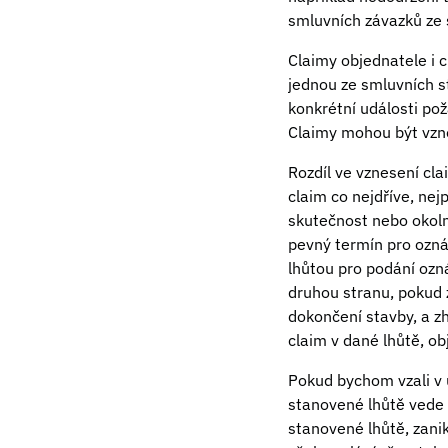
smluvních závazků ze 
Claimy objednatele i cl
jednou ze smluvních s
konkrétní události pož
Claimy mohou být vzn
Rozdíl ve vznesení cl
claim co nejdříve, ne
skutečnost nebo okoln
pevný termín pro ozn
lhůtou pro podání ozn
druhou stranu, pokud 
dokončení stavby, a z
claim v dané lhůtě, o
Pokud bychom vzali v 
stanovené lhůtě vede 
stanovené lhůtě, zani