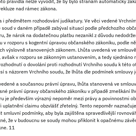
hoto pravidla nelze vyvodit, že by bylo stranám automaticky za
rekluze nad rámec zákona.
a i předmětem rozhodování judikatury. Ve věci vedené Vrchní
soud v daném případě zabýval situací podle předchozího obč
ru, že nárok na dodatečnou platbu nezanikl z důvodu nedodržen
 v rozporu s kogentní úpravou občanského zákoníku, podle ně
ch výslovně stanovených zákonem. Lhůta uvedená ve smlouvě
í, avšak v rozporu se zákonným ustanovením, a tedy sjednáno 
ozhodnutí o dovolání proti rozhodnutí Vrchního soudu k této ot
así s názorem Vrchního soudu, že lhůta dle podmínek smlouvy j
edené a současnou právní úpravu, lhůta stanovená ve smlouvě 
né právní úpravy občanského zákoníku v případě zmeškání lh
 je především výrazný nepoměr mezi právy a povinnostmi ob
 při uplatnění claimu obzvlášť zřetelný. Tento nepoměr naznačuj
vit smluvní podmínky, aby byla zajištěna spravedlivější rovno
né, že v budoucnu se soudy mohou přiklonit k opačnému závěr
kne. 11