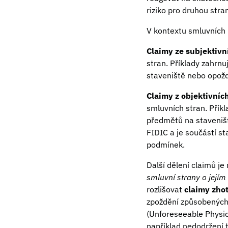
riziko pro druhou stra
V kontextu smluvních 
Claimy ze subjektivn
stran. Příklady zahrn
staveniště nebo opožd
Claimy z objektivníc
smluvních stran. Příkl
předmětů na staveništi
FIDIC a je součástí s
podmínek.
Další dělení claimů je
smluvní strany o jejím
rozlišovat
claimy zhot
zpoždění způsobených
(Unforeseeable Physic
například nedodržení