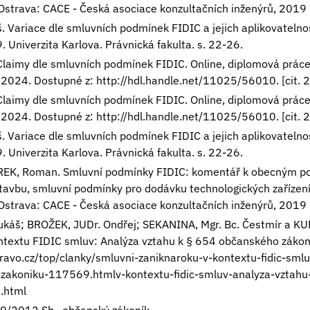
. Ostrava: CACE - Česká asociace konzultačních inženýrů, 2019
 Variace dle smluvních podmínek FIDIC a jejich aplikovateln
. Univerzita Karlova. Právnická fakulta. s. 22-26.
Claimy dle smluvních podmínek FIDIC. Online, diplomová prác
i, 2024. Dostupné z:
http://hdl.handle.net/11025/56010.
[cit.
Claimy dle smluvních podmínek FIDIC. Online, diplomová prác
i, 2024. Dostupné z:
http://hdl.handle.net/11025/56010.
[cit.
 Variace dle smluvních podmínek FIDIC a jejich aplikovateln
. Univerzita Karlova. Právnická fakulta. s. 22-26.
REK, Roman. Smluvní podmínky FIDIC: komentář k obecným 
tavbu, smluvní podmínky pro dodávku technologických zařízení
. Ostrava: CACE - Česká asociace konzultačních inženýrů, 2019
káš; BROŽEK, JUDr. Ondřej; SEKANINA, Mgr. Bc. Čestmír a KU
ntextu FIDIC smluv: Analýza vztahu k § 654 občanského zákon
ravo.cz/top/clanky/smluvni-zaniknaroku-v-kontextu-fidic-smlu
zakoniku-117569.htmlv-kontextu-fidic-smluv-analyza-vztah
.html