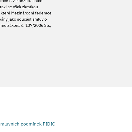
iace tzv. konzultačních
praxi se však zkratkou
 které Mezinárodní federace
ívány jako součást smluv o
ežimu zákona č. 137/2006 Sb.,
smluvních podmínek FIDIC