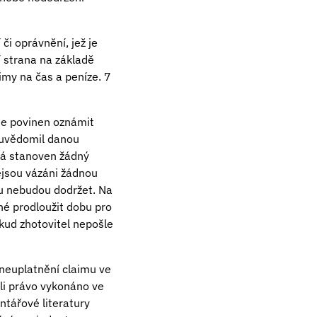
či oprávnění, jež je
 strana na základě
imy na čas a peníze. 7
 je povinen oznámit
ě uvědomil danou
á stanoven žádný
ejsou vázáni žádnou
tu nebudou dodržet. Na
né prodloužit dobu pro
kud zhotovitel nepošle
neuplatnění claimu ve
-li právo vykonáno ve
ntářové literatury