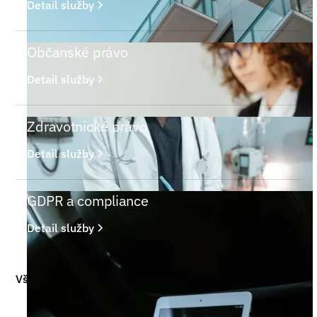
Detail služby
Občanské právo
Detail služby
Zdravotnické právo
Detail služby
GDPR a compliance
Detail služby
Všechny služby