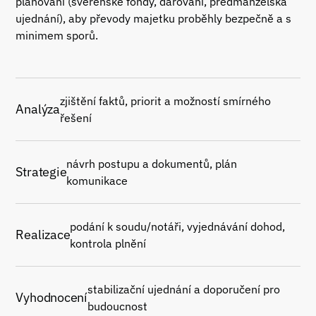
plánování (svěřenské fondy, darování, předmanželská
ujednání), aby převody majetku proběhly bezpečně a s
minimem sporů.
zjištění faktů, priorit a možností smírného
Analýza
řešení
návrh postupu a dokumentů, plán
Strategie
komunikace
podání k soudu/notáři, vyjednávání dohod,
Realizace
kontrola plnění
stabilizační ujednání a doporučení pro
Vyhodnocení
budoucnost