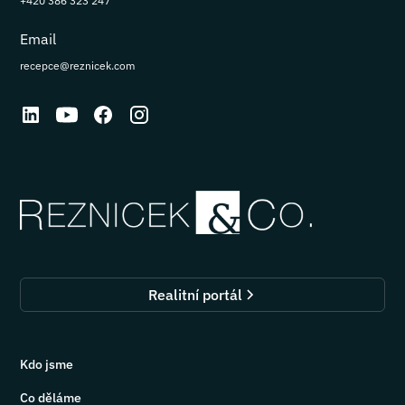
+420 386 323 247
Email
recepce@reznicek.com
Realitní portál
Kdo jsme
Co děláme