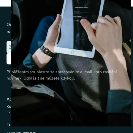
Odebírejte naše právní novinky a buďte vždy o krok
napřed.
Přihlášením souhlasíte se zpracováním e-mailu pro zasílání
novinek. Odhlásit se můžete kdykoli.
Adresa
Krajinská 281/44
370 01 České Budějovice
Telefon