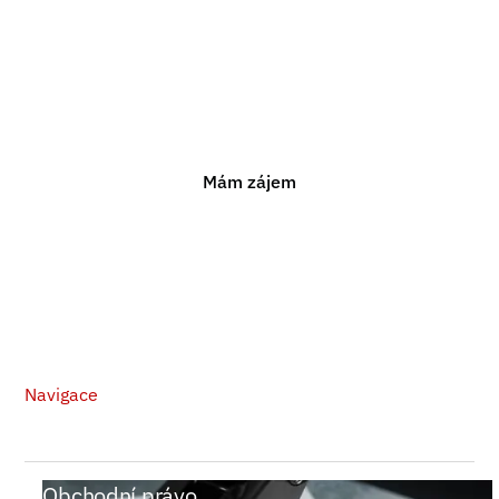
poradenství?
Jsme připraveni vám pomoci s jakýmkoli právním
problémem. Neváhejte nás kontaktovat pro nezávaznou
konzultaci.
Mám zájem
Navigace
Obchodní právo