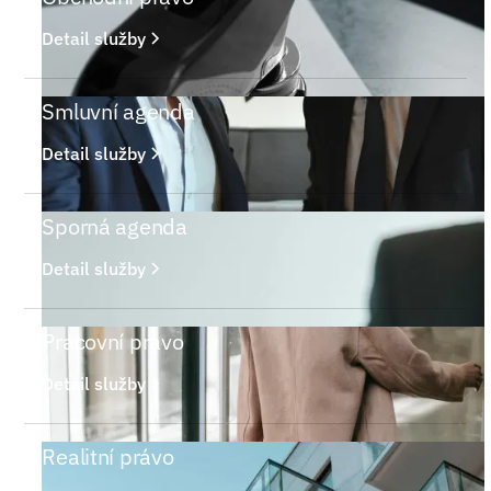
Detail služby
Smluvní agenda
Detail služby
Sporná agenda
Detail služby
Pracovní právo
Detail služby
Realitní právo