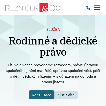
SLUŽBA
Rodinné a dědické
právo
Citlivě a věcně provedeme rozvodem, právní úpravou
společného jmění manželů, správou společné věci, péčí
o děti i dědickým řízením – s důrazem na dohodu a
právní jistotu.
Konzultace
Zjistit více