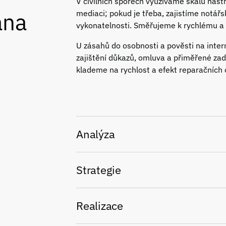
V civilních sporech využíváme škálu nástr
ana
mediaci; pokud je třeba, zajistíme notář
vykonatelnosti. Směřujeme k rychlému 
U zásahů do osobnosti a pověsti na inter
zajištění důkazů, omluva a přiměřené zad
klademe na rychlost a efekt reparačních 
Analýza
Strategie
Realizace