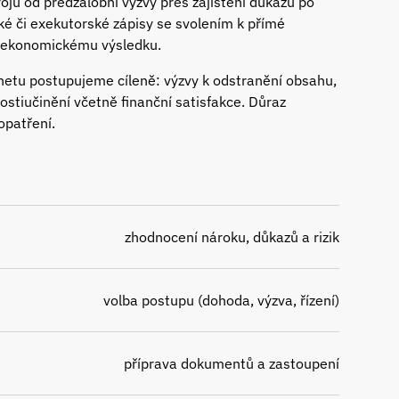
ojů od předžalobní výzvy přes zajištění důkazů po
ské či exekutorské zápisy se svolením k přímé
a ekonomickému výsledku.
netu postupujeme cíleně: výzvy k odstranění obsahu,
ostiučinění včetně finanční satisfakce. Důraz
opatření.
zhodnocení nároku, důkazů a rizik
volba postupu (dohoda, výzva, řízení)
příprava dokumentů a zastoupení