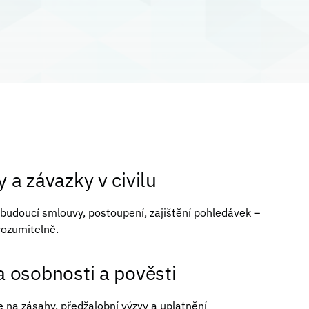
 a závazky v civilu
, budoucí smlouvy, postoupení, zajištění pohledávek –
rozumitelně.
 osobnosti a pověsti
 na zásahy, předžalobní výzvy a uplatnění