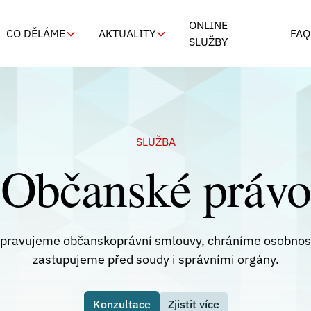
ONLINE
CO DĚLÁME
AKTUALITY
FAQ
SLUŽBY
SLUŽBA
Občanské právo
ipravujeme občanskoprávní smlouvy, chráníme osobnost
zastupujeme před soudy i správními orgány.
Konzultace
Zjistit více