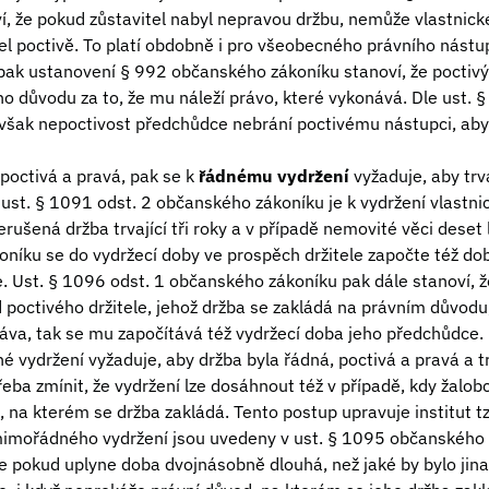
í, že pokud zůstavitel nabyl nepravou držbu, nemůže vlastnick
žel poctivě. To platí obdobně i pro všeobecného právního nást
ak ustanovení § 992 občanského zákoníku stanoví, že poctivý
o důvodu za to, že mu náleží právo, které vykonává. Dle ust. §
však nepoctivost předchůdce nebrání poctivému nástupci, aby
 poctivá a pravá, pak se k
řádnému vydržení
vyžaduje, aby tr
ust. § 1091 odst. 2 občanského zákoníku je k vydržení vlastni
ušená držba trvající tři roky a v případě nemovité věci deset l
íku se do vydržecí doby ve prospěch držitele započte též do
. Ust. § 1096 odst. 1 občanského zákoníku pak dále stanoví, ž
 poctivého držitele, jehož držba se zakládá na právním důvodu,
ráva, tak se mu započítává též vydržecí doba jeho předchůdce.
né vydržení vyžaduje, aby držba byla řádná, poctivá a pravá a 
řeba zmínit, že vydržení lze dosáhnout též v případě, kdy žal
 na kterém se držba zakládá. Tento postup upravuje institut t
imořádného vydržení jsou uvedeny v ust. § 1095 občanského z
e pokud uplyne doba dvojnásobně dlouhá, než jaké by bylo jinak