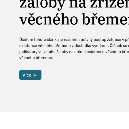
žaloby na zříze
věcného břeme
Účelem tohoto článku je nastínit správný postup žalobce v p
existence věcného břemene v důsledku vydržení. Článek se
judikatury ve vztahu žaloby na určení existence věcného bře
věcného břemene.
Více