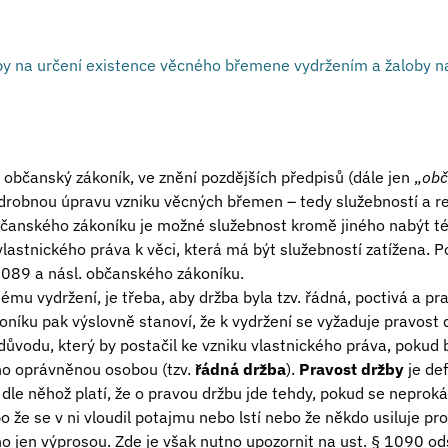
by na určení existence věcného břemene vydržením a žaloby na
 občanský zákoník, ve znění pozdějších předpisů (dále jen „
obč
robnou úpravu vzniku věcných břemen – tedy služebností a r
bčanského zákoníku je možné služebnost kromě jiného nabýt t
lastnického práva k věci, která má být služebností zatížena. 
1089 a násl. občanského zákoníku.
ému vydržení, je třeba, aby držba byla tzv. řádná, poctivá a pr
íku pak výslovně stanoví, že k vydržení se vyžaduje pravost 
důvodu, který by postačil ke vzniku vlastnického práva, pokud 
no oprávněnou osobou (tzv.
řádná držba
).
Pravost držby
je de
le něhož platí, že o pravou držbu jde tehdy, pokud se neproká
že se v ni vloudil potajmu nebo lstí nebo že někdo usiluje pr
no jen výprosou. Zde je však nutno upozornit na ust. § 1090 o