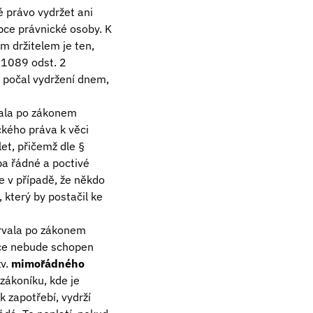
é právo vydržet ani
upce právnické osoby. K
m držitelem je ten,
 1089 odst. 2
 počal vydržení dnem,
vala po zákonem
ckého práva k věci
et, přičemž dle §
ba řádné a poctivé
e v případě, že někdo
 který by postačil ke
trvala po zákonem
obce nebude schopen
zv.
mimořádného
ákoníku, kde je
 zapotřebí, vydrží