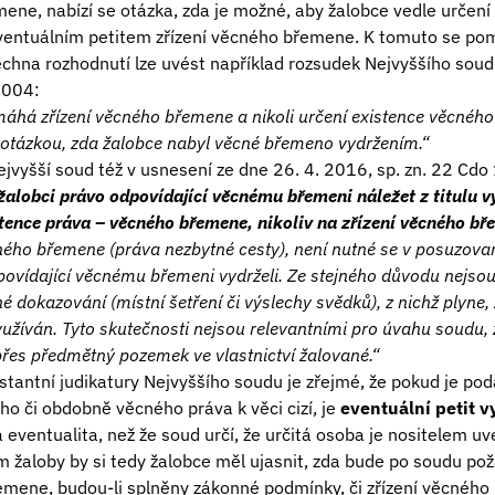
ene, nabízí se otázka, zda je možné, aby žalobce vedle určen
entuálním petitem zřízení věcného břemene. K tomuto se pomě
šechna rozhodnutí lze uvést například rozsudek Nejvyššího sou
2004:
áhá zřízení věcného břemene a nikoli určení existence věcné
 otázkou, zda žalobce nabyl věcné břemeno vydržením.“
ejvyšší soud též v usnesení ze dne 26. 4. 2016, sp. zn. 22 C
žalobci právo odpovídající věcnému břemeni náležet z titulu v
stence práva – věcného břemene, nikoliv na zřízení věcného bř
ného břemene (práva nezbytné cesty), není nutné se v posuzova
povídající věcnému břemeni vydrželi. Ze stejného důvodu nejs
é dokazování (místní šetření či výslechy svědků), z nichž plyne
užíván. Tyto skutečnosti nejsou relevantními pro úvahu soudu, 
přes předmětný pozemek ve vlastnictví žalované.“
stantní judikatury Nejvyššího soudu je zřejmé, že pokud je po
ého či obdobně věcného práva k věci cizí, je
eventuální petit v
 eventualita, než že soud určí, že určitá osoba je nositelem u
ím žaloby by si tedy žalobce měl ujasnit, zda bude po soudu po
mene, budou-li splněny zákonné podmínky, či zřízení věcného