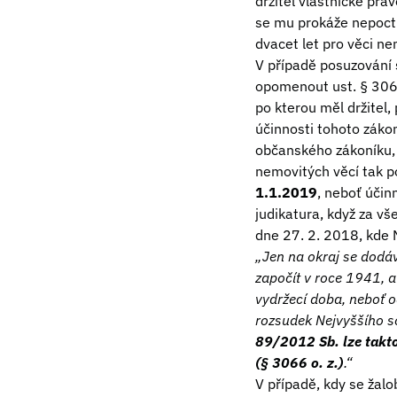
držitel vlastnické prá
se mu prokáže nepocti
dvacet let pro věci ne
V případě posuzování
opomenout ust. § 306
po kterou měl držitel
účinnosti tohoto záko
občanského zákoníku, j
nemovitých věcí tak 
1.1.2019
, neboť účin
judikatura, když za v
dne 27. 2. 2018, kde N
„Jen na okraj se dodáv
započít v roce 1941, 
vydržecí doba, neboť o
rozsudek Nejvyššího s
89/2012 Sb. lze takto
(§ 3066 o. z.)
.“
V případě, kdy se žal