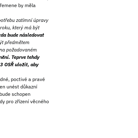
 břemene by měla
potřebu zatímní úpravy
roku, který má být
 zda bude následovat
 být předmětem
m na požadovaném
ění. Teprve tehdy
3 OSŘ uložit, aby
dné, poctivé a pravé
en unést důkazní
nebude schopen
dy pro zřízení věcného