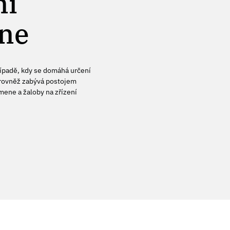
ní
ne
řípadě, kdy se domáhá určení
 rovněž zabývá postojem
mene a žaloby na zřízení