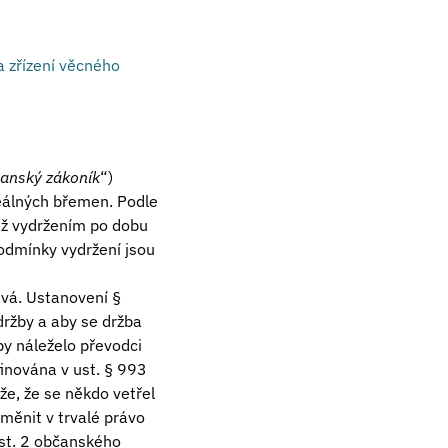
 zřízení věcného
anský zákoník
“)
eálných břemen. Podle
éž vydržením po dobu
Podmínky vydržení jsou
avá. Ustanovení §
držby a aby se držba
by náleželo převodci
finována v ust. § 993
že, že se někdo vetřel
oměnit v trvalé právo
dst. 2 občanského