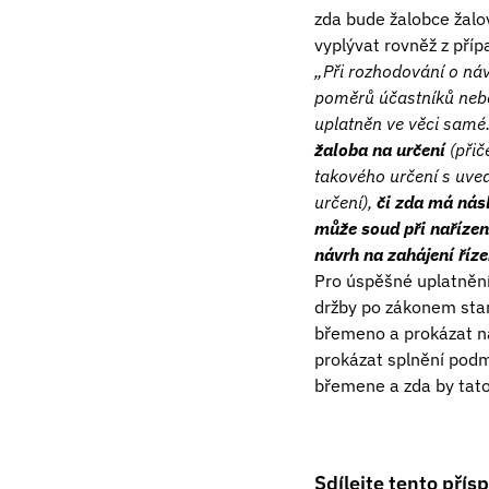
zda bude žalobce žalo
vyplývat rovněž z pří
„Při rozhodování o ná
poměrů účastníků nebo
uplatněn ve věci samé
žaloba na určení
(přič
takového určení s uve
určení),
či zda má nás
může soud při nařízen
návrh na zahájení říze
Pro úspěšné uplatnění
držby po zákonem sta
břemeno a prokázat na
prokázat splnění podm
břemene a zda by tato
Sdílejte tento přís