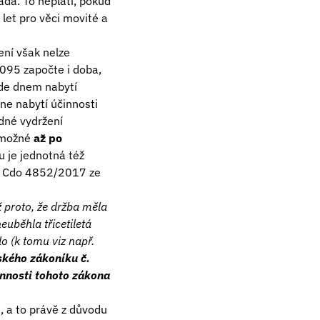
ádá. To neplatí, pokud
let pro věci movité a
ní však nelze
095 započte i doba,
ede dnem nabytí
ne nabytí účinnosti
ádné vydržení
í možné
až po
 je jednotná též
 22 Cdo 4852/2017 ze
 proto, že držba měla
uběhla třicetiletá
o (k tomu viz např.
ského zákoníku č.
innosti tohoto zákona
 a to právě z důvodu