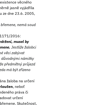
í existence věcného
rně jasně vyjádřila
du ze dne 23.6. 2005,
ho břemene, nemá soud
do 1171/2016:
ydržení, musel by
emene.
Jestliže žalobci
né věci zabývat
ou důvodnými námitky
, že předmětný průjezd
zda má být zřízeno
dána žaloba na určení
yloučen
, neboť
vedeného práva či
žadovat určení
 břemene. Skutečnost,