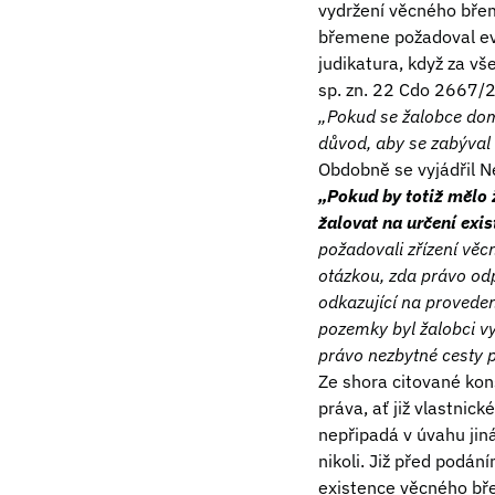
vydržení věcného břem
břemene požadoval ev
judikatura, když za v
sp. zn. 22 Cdo 2667/
„Pokud se žalobce dom
důvod, aby se zabýval
Obdobně se vyjádřil N
„Pokud by totiž mělo 
žalovat na určení exi
požadovali zřízení věc
otázkou, zda právo od
odkazující na proveden
pozemky byl žalobci vy
právo nezbytné cesty 
Ze shora citované kon
práva, ať již vlastnick
nepřipadá v úvahu jiná
nikoli. Již před podán
existence věcného bře