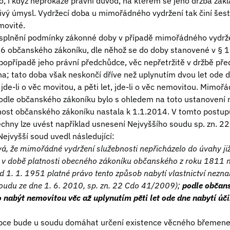
vo, i když neprokáže právní důvod, na kterém se jeho držba zakl
vý úmysl. Vydržecí doba u mimořádného vydržení tak činí šest 
movité.
 splnění podmínky zákonné doby v případě mimořádného vydrže
6 občanského zákoníku, dle něhož se do doby stanovené v § 1
, popřípadě jeho právní předchůdce, věc nepřetržitě v držbě př
na; tato doba však neskončí dříve než uplynutím dvou let ode d
de-li o věc movitou, a pěti let, jde-li o věc nemovitou. Mimoř
podle občanského zákoníku bylo s ohledem na toto ustanoven
nost občanského zákoníku nastala k 1.1.2014. V tomto postupu
šechny lze uvést například usnesení Nejvyššího soudu sp. zn.
ejvyšší soud uvedl následující:
á, že mimořádné vydržení služebnosti nepřicházelo do úvahy již
a v době platnosti obecného zákoníku občanského z roku 1811 ne
d 1. 1. 1951 platné právo tento způsob nabytí vlastnictví neznal
oudu ze dne 1. 6. 2010, sp. zn. 22 Cdo 41/2009);
podle občan
 nabýt nemovitou věc až uplynutím pěti let ode dne nabytí úč
obce bude u soudu domáhat určení existence věcného břemene,