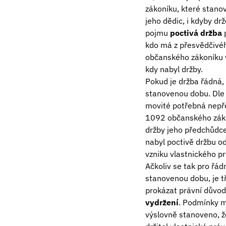
zákoníku, které stanov
jeho dědic, i kdyby dr
pojmu
poctivá držba
p
kdo má z přesvědčivéh
občanského zákoníku 
kdy nabyl držby.
Pokud je držba řádná,
stanovenou dobu. Dle 
movité potřebná nepřer
1092 občanského zákon
držby jeho předchůdce
nabyl poctivě držbu od
vzniku vlastnického p
Ačkoliv se tak pro řád
stanovenou dobu, je t
prokázat právní důvod,
vydržení
. Podmínky m
výslovně stanoveno, ž