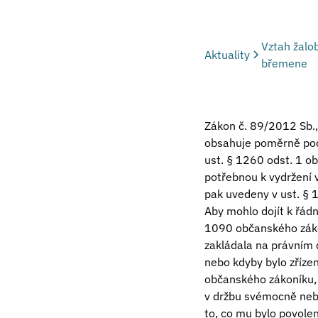
Vztah žalo
Aktuality
břemene
Zákon č. 89/2012 Sb.,
obsahuje poměrně pod
ust. § 1260 odst. 1 o
potřebnou k vydržení v
pak uvedeny v ust. § 
Aby mohlo dojít k řádn
1090 občanského zákon
zakládala na právním 
nebo kdyby bylo zříze
občanského zákoníku, d
v držbu svémocně nebo 
to, co mu bylo povole