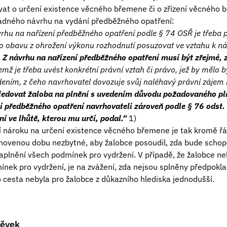
vat o určení existence věcného břemene či o zřízení věcného
padného návrhu na vydání předběžného opatření:
vrhu na nařízení předběžného opatření podle § 74 OSŘ je třeba 
 obavu z ohrožení výkonu rozhodnutí posuzovat ve vztahu k ná
.
Z návrhu na nařízení předběžného opatření musí být zřejmé,
emž je třeba uvést konkrétní právní vztah či právo, jež by mělo
dením, z čeho navrhovatel dovozuje svůj naléhavý právní záje
ledovat žaloba na plnění s uvedením důvodu požadovaného pln
í předběžného opatření navrhovateli zároveň podle § 76 odst. 
ní ve lhůtě, kterou mu určí, podal.“
1)
 nároku na určení existence věcného břemene je tak kromě řá
novenou dobu nezbytné, aby žalobce posoudil, zda bude schop
plnění všech podmínek pro vydržení. V případě, že žalobce 
ínek pro vydržení, je na zvážení, zda nejsou splněny předpokla
 cesta nebyla pro žalobce z důkazního hlediska jednodušší.
pěvek