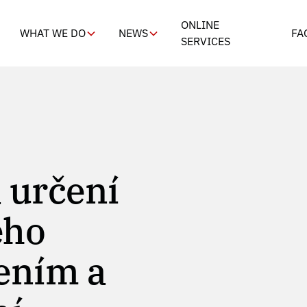
ONLINE
WHAT WE DO
NEWS
FA
SERVICES
 určení
ého
ením a