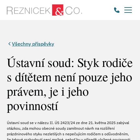
Všechny příspěvky
Ústavní soud: Styk rodiče
s dítětem není pouze jeho
právem, je i jeho
povinností
Ústavní soud se v nálezu II. ÚS 2423/24 ze dne 21. května 2025 zabýval
otázkou, zda mohou obecné soudy zamítnout návrh na rozšíření
prázdninového styku nezletilých s nepečujícím rodičem s odůvodněním,
že takové rozhodnutí není možné, neboť by v případě uložené povinnosti