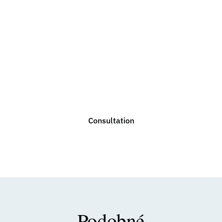
Do you need legal
advice?
We are ready to help you with any legal issue. Do not
hesitate to contact us for a non-binding consultation.
Consultation
Podobné