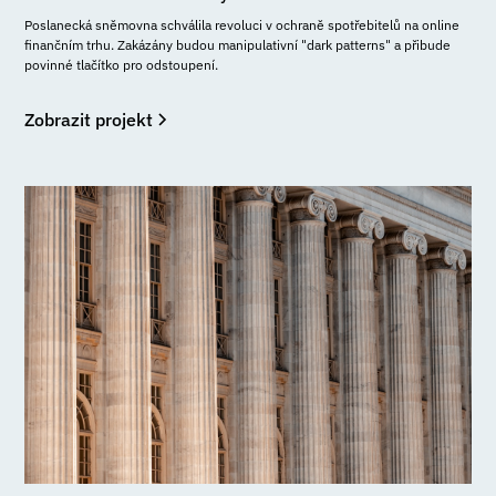
Poslanecká sněmovna schválila revoluci v ochraně spotřebitelů na online
finančním trhu. Zakázány budou manipulativní "dark patterns" a přibude
povinné tlačítko pro odstoupení.
Zobrazit projekt