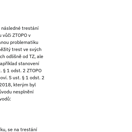
 následné trestání
ou vůči ZTOPO v
danou problematiku
ěžitý trest ve svých
h odlišně od TZ, ale
apříklad stanovení
t. § 1 odst. 2 ZTOPO
oví. S ust. § 1 odst. 2
/2018, kterým byl
důvodu nesplnění
ůvodů:
ku, se na trestání