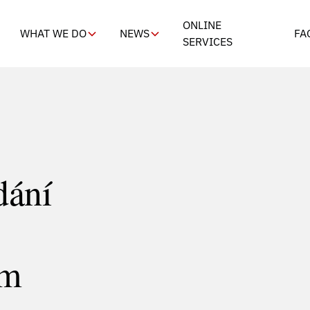
ONLINE
WHAT WE DO
NEWS
FA
SERVICES
dání
ám