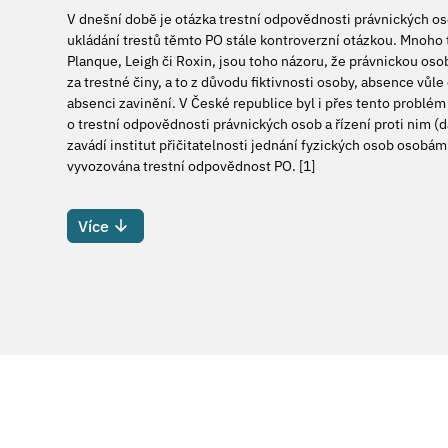
V dnešní době je otázka trestní odpovědnosti právnických osob
ukládání trestů těmto PO stále kontroverzní otázkou. Mnoho t
Planque, Leigh či Roxin, jsou toho názoru, že právnickou os
za trestné činy, a to z důvodu fiktivnosti osoby, absence vůle
absenci zavinění. V České republice byl i přes tento problém 
o trestní odpovědnosti právnických osob a řízení proti nim (
zavádí institut přičitatelnosti jednání fyzických osob osobá
vyvozována trestní odpovědnost PO. [1]
Více