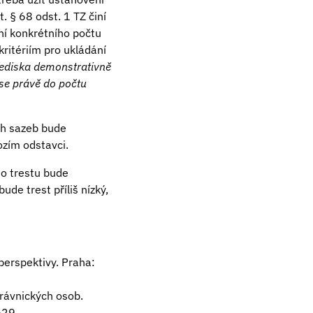
. § 68 odst. 1 TZ činí
ní konkrétního počtu
ritériím pro ukládání
lediska demonstrativně
 se právě do počtu
ích sazeb bude
ozím odstavci.
to trestu bude
de trest příliš nízký,
perspektivy. Praha:
právnických osob.
-29