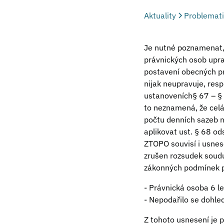
Aktuality
Problemati
Je nutné poznamenat, 
právnických osob uprav
postavení obecných pr
nijak neupravuje, resp
ustanoveních§ 67 – § 
to neznamená, že celá
počtu denních sazeb n
aplikovat ust. § 68 ods
ZTOPO souvisí i usnes
zrušen rozsudek soudu
zákonných podmínek pro
- Právnická osoba 6 l
- Nepodařilo se dohle
Z tohoto usnesení je 