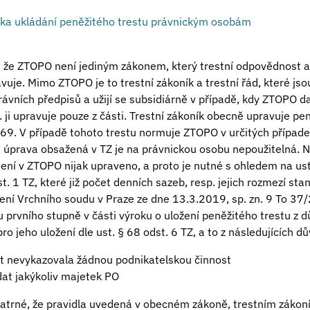
ka ukládání peněžitého trestu právnickým osobám
že ZTOPO není jediným zákonem, který trestní odpovědnost a
uje. Mimo ZTOPO je to trestní zákoník a trestní řád, které js
ávních předpisů a užijí se subsidiárně v případě, kdy ZTOPO 
. ji upravuje pouze z části. Trestní zákoník obecně upravuje pen
69. V případě tohoto trestu normuje ZTOPO v určitých případec
 úprava obsažená v TZ je na právnickou osobu nepoužitelná. N
ení v ZTOPO nijak upraveno, a proto je nutné s ohledem na us
t. 1 TZ, které již počet denních sazeb, resp. jejich rozmezí stan
ení Vrchního soudu v Praze ze dne 13.3.2019, sp. zn. 9 To 37
 prvního stupně v části výroku o uložení peněžitého trestu z 
 jeho uložení dle ust. § 68 odst. 6 TZ, a to z následujících d
et nevykazovala žádnou podnikatelskou činnost
dat jakýkoliv majetek PO
patrné, že pravidla uvedená v obecném zákoně, trestním zákoní