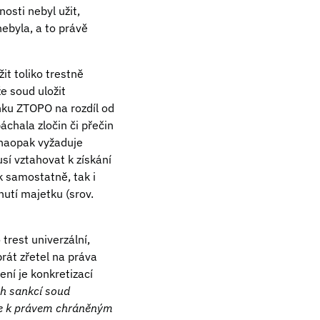
osti nebyl užit,
ebyla, a to právě
it toliko trestně
e soud uložit
ínku ZTOPO na rozdíl od
áchala zločin či přečin
 naopak vyžaduje
í vztahovat k získání
 samostatně, tak i
nutí majetku (srov.
trest univerzální,
brát zřetel na práva
ní je konkretizací
ch sankcí soud
édne k právem chráněným