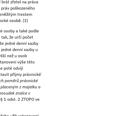
brát zřetel na práva
o práv poškozeného
 Peněžitým trestem
ické osobě. [3]
é osoby a také podle
 tak, že určí počet
ýše jedné denní sazby
 jedné denní sazby u
yšší než u osob
stanovení výše této
e poté odvíjí
avit příjmy právnické́
ých poměrů právnické
ím placeným z majetku a
 posudek znalce v
 § 1 odst. 2 ZTOPO ve
třeba užít ustanovení