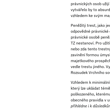
právnických osob užijí
vytvářelo by to absurd
vzhledem ke svým ma
Peněžitý trest, jako j
odpovědné právnické o
právnické osobě peněži
TZ nestanoví. Pro užit
nebo zda tento trestn
zavinění formou úmysl
majetkového prospěch
vedle trestu jiného. V
Rozsudek Vrchního sou
Vzhledem k minimálnímu
který lze ukládat témě
poškozeného, kterému 
obecného pravidla v u
přihlédne i k důsledků