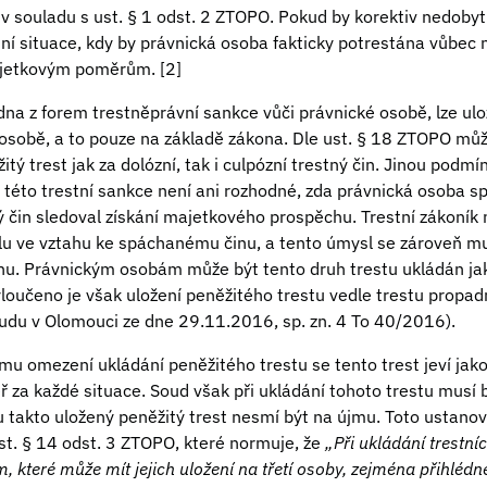
 v souladu s ust. § 1 odst. 2 ZTOPO. Pokud by korektiv nedobytn
ní situace, kdy by právnická osoba fakticky potrestána vůbec n
jetkovým poměrům. [2]
edna z forem trestněprávní sankce vůči právnické osobě, lze ulož
sobě, a to pouze na základě zákona. Dle ust. § 18 ZTOPO můž
tý trest jak za dolózní, tak i culpózní trestný čin. Jinou podm
í této trestní sankce není ani rozhodné, zda právnická osoba sp
ý čin sledoval získání majetkového prospěchu. Trestní zákoník
u ve vztahu ke spáchanému činu, a tento úmysl se zároveň mus
u. Právnickým osobám může být tento druh trestu ukládán jak
yloučeno je však uložení peněžitého trestu vedle trestu propad
du v Olomouci ze dne 29.11.2016, sp. zn. 4 To 40/2016).
 omezení ukládání peněžitého trestu se tento trest jeví jako 
ř za každé situace. Soud však při ukládání tohoto trestu musí 
takto uložený peněžitý trest nesmí být na újmu. Toto ustanove
st. § 14 odst. 3 ZTOPO, které normuje, že
„Při ukládání trestní
m, které může mít jejich uložení na třetí osoby, zejména přihl