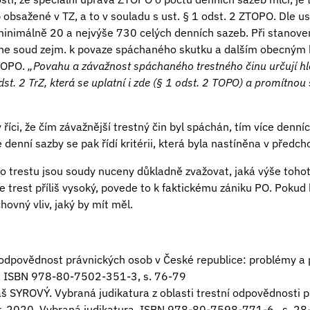
obsažené v TZ, a to v souladu s ust. § 1 odst. 2 ZTOPO. Dle ust
inimálně 20 a nejvýše 730 celých denních sazeb. Při stanove
ne soud zejm. k povaze spáchaného skutku a dalším obecným k
ZTOPO.
„Povahu a závažnost spáchaného trestného činu určují h
t. 2 TrZ, která se uplatní i zde (§ 1 odst. 2 TOPO) a promítnou
říci, že čím závažnější trestný čin byl spáchán, tím více denn
denní sazby se pak řídí kritérii, která byla nastíněna v předch
ho trestu jsou soudy nuceny důkladně zvažovat, jaká výše toho
trest příliš vysoký, povede to k faktickému zániku PO. Pokud bu
ovný vliv, jaký by mít měl.
í odpovědnost právnických osob v České republice: problémy a 
k. ISBN 978-80-7502-351-3, s. 76-79
š SYROVÝ. Vybraná judikatura z oblasti trestní odpovědnosti 
r, 2020. Vybraná judikatura. ISBN 978-80-7598-771-6., s. 28