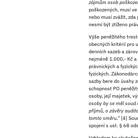
zájmům osob poškozen
poškozených, musí ve 
nebo musí zvážit, zda
nesmí být ztíženo prá
Výše peněžitého tres
obecných kritérií pro 
denních sazeb a zárove
nejméně 1.000,- Kč a 
právnických a fyzický
fyzických. Zákonodárc
sazby bere do úvahy z
schopnost PO peněžitý
osoby, její́ majetek, v
osoby by se měl soud o
příjmů, o závěry audit
tomto směru.“
[4] Sou
spojení s ust. § 68 ods
Vzhledem ke skutečnos