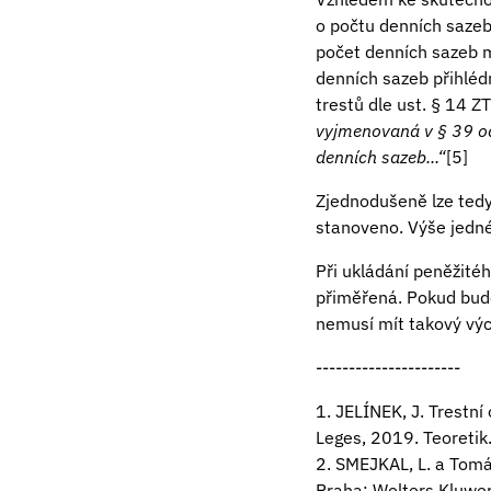
o počtu denních sazeb 
počet denních sazeb m
denních sazeb přihléd
trestů dle ust. § 14 
vyjmenovaná v § 39 ods
denních sazeb...“
[5]
Zjednodušeně lze tedy 
stanoveno. Výše jedné 
Při ukládání peněžité
přiměřená. Pokud bude 
nemusí mít takový vých
----------------------
1. JELÍNEK, J. Trestn
Leges, 2019. Teoreti
2. SMEJKAL, L. a Tomá
Praha: Wolters Kluwe