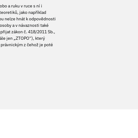
o a ruku v ruce s ní i
eoretiků, jako například
obu nelze hnát k odpovědnosti
 osoby a v návaznosti také
přijat zákon č. 418/2011 Sb.,
dále jen „ZTOPO“), který
m právnickým z čehož je poté