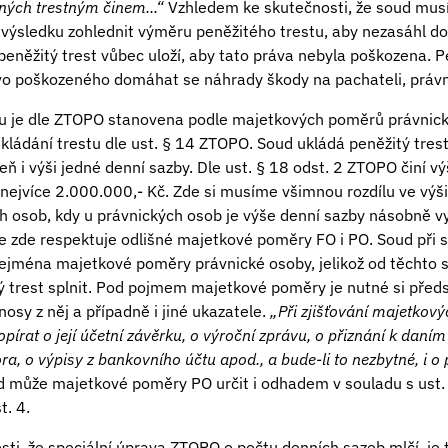
ých trestným činem...“
Vzhledem ke skutečnosti, že soud musí 
výsledku zohlednit výměru peněžitého trestu, aby nezasáhl d
 peněžitý trest vůbec uloží, aby tato práva nebyla poškozena.
vo poškozeného domáhat se náhrady škody na pachateli, právn
tu je dle ZTOPO stanovena podle majetkových poměrů právnick
ukládání trestu dle ust. § 14 ZTOPO. Soud ukládá peněžitý trest
ň i výši jedné denní sazby. Dle ust. § 18 odst. 2 ZTOPO činí v
nejvíce 2.000.000,- Kč. Zde si musíme všimnou rozdílu ve výši
ch osob, kdy u právnických osob je výše denní sazby násobně v
e zde respektuje odlišné majetkové poměry FO i PO. Soud při 
ejména majetkové poměry právnické osoby, jelikož od těchto s
 trest splnit. Pod pojmem majetkové poměry je nutné si předst
ýnosy z něj a případně i jiné ukazatele.
„Při zjišťování majetkov
pírat o její účetní závěrku, o výroční zprávu, o přiznání k dan
ora, o výpisy z bankovního účtu apod., a bude-li to nezbytné, i o
d může majetkové poměry PO určit i odhadem v souladu s ust.
t. 4.
ti, že speciální úprava ZTOPO o počtu denních sazeb mlčí, je 