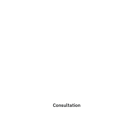
 you need legal advi
lp you with any legal issue. Do not hesitate to contact u
consultation.
Consultation