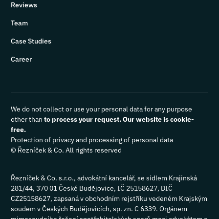
Reviews
Team
Case Studies
Career
We do not collect or use your personal data for any purpose
other than
to process your request. Our website is cookie-
free.
Protection of privacy and processing of personal data
© Řezníček & Co. All rights reserved
Řezníček & Co. s.r.o., advokátní kancelář, se sídlem Krajinská
281/44, 370 01 České Budějovice, IČ 25158627, DIČ
CZ25158627, zapsaná v obchodním rejstříku vedeném Krajským
soudem v Českých Budějovicích, sp. zn. C 6339. Orgánem
mimosoudního řešení spotřebitelských sporů mezi advokátem a