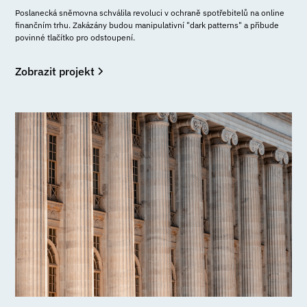
Poslanecká sněmovna schválila revoluci v ochraně spotřebitelů na online
finančním trhu. Zakázány budou manipulativní "dark patterns" a přibude
povinné tlačítko pro odstoupení.
Zobrazit projekt