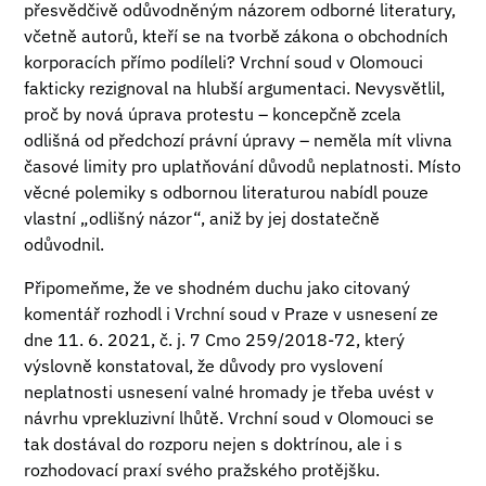
přesvědčivě odůvodněným názorem odborné literatury,
včetně autorů, kteří se na tvorbě zákona o obchodních
korporacích přímo podíleli? Vrchní soud v Olomouci
fakticky rezignoval na hlubší argumentaci. Nevysvětlil,
proč by nová úprava protestu – koncepčně zcela
odlišná od předchozí právní úpravy – neměla mít vlivna
časové limity pro uplatňování důvodů neplatnosti. Místo
věcné polemiky s odbornou literaturou nabídl pouze
vlastní „odlišný názor“, aniž by jej dostatečně
odůvodnil.
Připomeňme, že ve shodném duchu jako citovaný
komentář rozhodl i Vrchní soud v Praze v usnesení ze
dne 11. 6. 2021, č. j. 7 Cmo 259/2018-72, který
výslovně konstatoval, že důvody pro vyslovení
neplatnosti usnesení valné hromady je třeba uvést v
návrhu vprekluzivní lhůtě. Vrchní soud v Olomouci se
tak dostával do rozporu nejen s doktrínou, ale i s
rozhodovací praxí svého pražského protějšku.