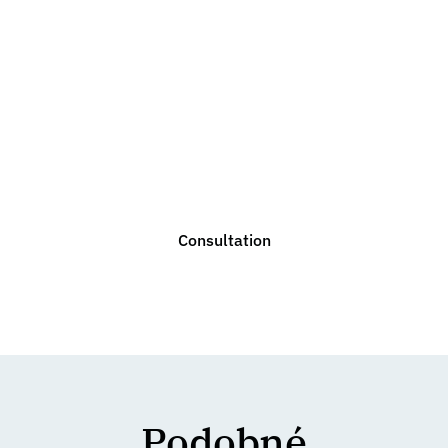
Do you need legal
advice?
We are ready to help you with any legal issue. Do not
hesitate to contact us for a non-binding consultation.
Consultation
Podobné