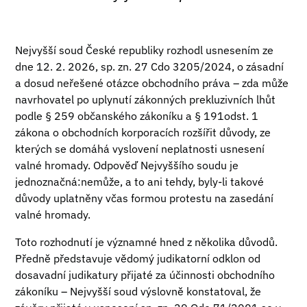
Nejvyšší soud České republiky rozhodl usnesením ze
dne 12. 2. 2026, sp. zn. 27 Cdo 3205/2024, o zásadní
a dosud neřešené otázce obchodního práva – zda může
navrhovatel po uplynutí zákonných prekluzivních lhůt
podle § 259 občanského zákoníku a § 191odst. 1
zákona o obchodních korporacích rozšířit důvody, ze
kterých se domáhá vyslovení neplatnosti usnesení
valné hromady. Odpověď Nejvyššího soudu je
jednoznačná:nemůže, a to ani tehdy, byly-li takové
důvody uplatněny včas formou protestu na zasedání
valné hromady.
Toto rozhodnutí je významné hned z několika důvodů.
Předně představuje vědomý judikatorní odklon od
dosavadní judikatury přijaté za účinnosti obchodního
zákoníku – Nejvyšší soud výslovně konstatoval, že