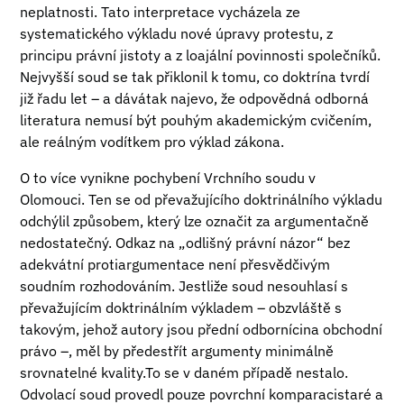
neplatnosti. Tato interpretace vycházela ze
systematického výkladu nové úpravy protestu, z
principu právní jistoty a z loajální povinnosti společníků.
Nejvyšší soud se tak přiklonil k tomu, co doktrína tvrdí
již řadu let – a dávátak najevo, že odpovědná odborná
literatura nemusí být pouhým akademickým cvičením,
ale reálným vodítkem pro výklad zákona.
O to více vynikne pochybení Vrchního soudu v
Olomouci. Ten se od převažujícího doktrinálního výkladu
odchýlil způsobem, který lze označit za argumentačně
nedostatečný. Odkaz na „odlišný právní názor“ bez
adekvátní protiargumentace není přesvědčivým
soudním rozhodováním. Jestliže soud nesouhlasí s
převažujícím doktrinálním výkladem – obzvláště s
takovým, jehož autory jsou přední odbornícina obchodní
právo –, měl by předestřít argumenty minimálně
srovnatelné kvality.To se v daném případě nestalo.
Odvolací soud provedl pouze povrchní komparacistaré a