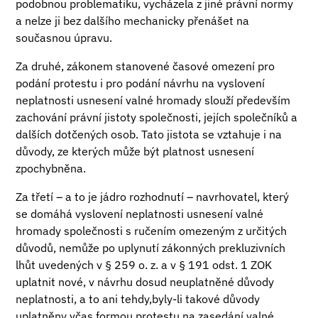
podobnou problematiku, vycházela z jiné právní normy
a nelze ji bez dalšího mechanicky přenášet na
současnou úpravu.
Za druhé, zákonem stanovené časové omezení pro
podání protestu i pro podání návrhu na vyslovení
neplatnosti usnesení valné hromady slouží především
zachování právní jistoty společnosti, jejích společníků a
dalších dotčených osob. Tato jistota se vztahuje i na
důvody, ze kterých může být platnost usnesení
zpochybněna.
Za třetí – a to je jádro rozhodnutí – navrhovatel, který
se domáhá vyslovení neplatnosti usnesení valné
hromady společnosti s ručením omezeným z určitých
důvodů, nemůže po uplynutí zákonných prekluzivních
lhůt uvedených v § 259 o. z. a v § 191 odst. 1 ZOK
uplatnit nové, v návrhu dosud neuplatněné důvody
neplatnosti, a to ani tehdy,byly-li takové důvody
uplatněny včas formou protestu na zasedání valné