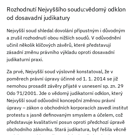
Rozhodnutí Nejvyššího soudu:vědomý odklon
od dosavadní judikatury
Nejvyšší soud shledal dovolání přípustným i důvodným
a zrušil rozhodnutí obou nižších soudů. V odůvodnění
učinil několik klíčových závěrů, které představují
zásadní změnu právního výkladu oproti dosavadní
judikaturní praxi.
Za prvé, Nejvyšší soud výslovně konstatoval, že v
poměrech právní úpravy účinné od 1. 1. 2014 se již
nemohou prosadit závěry přijaté v usnesení sp. zn. 29
Odo 71/2001. Jde o vědomý judikatorní odklon, který
Nejvyšší soud odůvodnil koncepční změnou právní
úpravy – zákon o obchodních korporacích zavedl institut
protestu s jasně definovaným smyslem a účelem, což
představuje kvalitativní posun oproti předchozí úpravě
obchodního zákoníku. Stará judikatura, byť řešila věcně