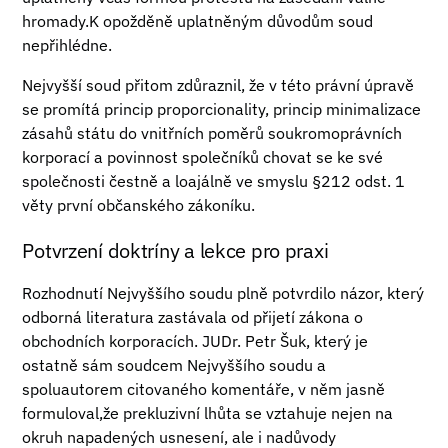
hromady.K opožděně uplatněným důvodům soud
nepřihlédne.
Nejvyšší soud přitom zdůraznil, že v této právní úpravě
se promítá princip proporcionality, princip minimalizace
zásahů státu do vnitřních poměrů soukromoprávních
korporací a povinnost společníků chovat se ke své
společnosti čestně a loajálně ve smyslu §212 odst. 1
věty první občanského zákoníku.
Potvrzení doktríny a lekce pro praxi
Rozhodnutí Nejvyššího soudu plně potvrdilo názor, který
odborná literatura zastávala od přijetí zákona o
obchodních korporacích. JUDr. Petr Šuk, který je
ostatně sám soudcem Nejvyššího soudu a
spoluautorem citovaného komentáře, v něm jasně
formuloval,že prekluzivní lhůta se vztahuje nejen na
okruh napadených usnesení, ale i nadůvody