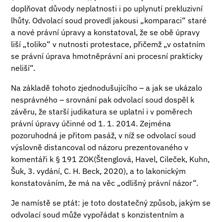
doplňovat důvody neplatnosti i po uplynutí prekluzivní
lhůty. Odvolací soud provedl jakousi „komparaci“ staré
a nové právní úpravy a konstatoval, že se obě úpravy
liší „toliko“ v nutnosti protestace, přičemž „v ostatním
se právní úprava hmotněprávní ani procesní prakticky
neliší“.
Na základě tohoto zjednodušujícího – a jak se ukázalo
nesprávného – srovnání pak odvolací soud dospěl k
závěru, že starší judikatura se uplatní i v poměrech
právní úpravy účinné od 1. 1. 2014. Zejména
pozoruhodná je přitom pasáž, v níž se odvolací soud
výslovně distancoval od názoru prezentovaného v
komentáři k § 191 ZOK(Štenglová, Havel, Cileček, Kuhn,
Šuk, 3. vydání, C. H. Beck, 2020), a to lakonickým
konstatováním, že má na věc „odlišný právní názor“.
Je namístě se ptát: je toto dostatečný způsob, jakým se
odvolací soud může vypořádat s konzistentním a