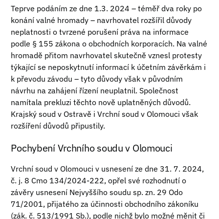
Teprve podáním ze dne 1.3. 2024 – téměř dva roky po
konání valné hromady – navrhovatel rozšířil důvody
neplatnosti o tvrzené porušení práva na informace
podle § 155 zákona o obchodních korporacích. Na valné
hromadě přitom navrhovatel skutečně vznesl protesty
týkající se neposkytnutí informací k účetním závěrkám i
k převodu závodu – tyto důvody však v původním
návrhu na zahájení řízení neuplatnil. Společnost
namítala prekluzi těchto nově uplatněných důvodů.
Krajský soud v Ostravě i Vrchní soud v Olomouci však
rozšíření důvodů připustily.
Pochybení Vrchního soudu v Olomouci
Vrchní soud v Olomouci v usnesení ze dne 31. 7. 2024,
č. j. 8 Cmo 134/2024-222, opřel své rozhodnutí o
závěry usnesení Nejvyššího soudu sp. zn. 29 Odo
71/2001, přijatého za účinnosti obchodního zákoníku
(zák. č. 513/1991 Sb.), podle nichž bylo možné měnit či