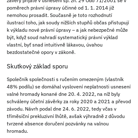
závěry přijaté v usnesení sp. zn. 29 Odo 71/2001 se v
poměrech právní úpravy účinné od 1. 1. 2014 již
nemohou prosadit. Současně je toto rozhodnutí
ilustrací toho, jak soudy nižších stupňů občas přistupují
k výkladu nové právní úpravy – a jak nebezpečné může
být, když soud nahradí systematický právní výklad
vlastní, byť snad intuitivně lákavou, úvahou
bezdostatečné opory v zákoně.
Skutkový základ sporu
Společník společnosti s ručením omezeným (vlastník
48% podílu) se domáhal vyslovení neplatnosti usnesení
valné hromady konané dne 20. 4. 2022, na níž byly
schváleny účetní závěrky za roky 2020 a 2021 a převod
závodu. Návrh podal dne 24. 6. 2022, tedy včas v
tříměsíční prekluzivní lhůtě, avšak výhradně z důvodu
tvrzené absence doručení pozvánky na valnou
hromadu.