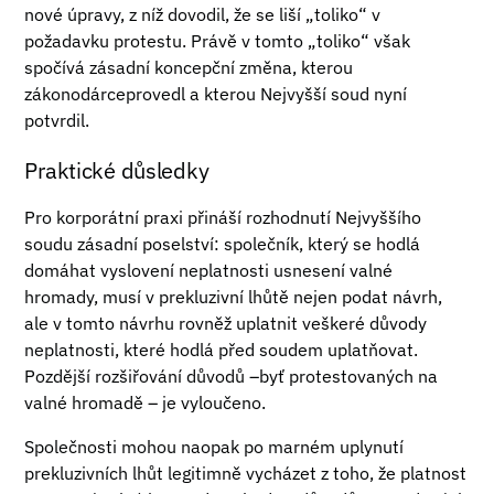
nové úpravy, z níž dovodil, že se liší „toliko“ v
požadavku protestu. Právě v tomto „toliko“ však
spočívá zásadní koncepční změna, kterou
zákonodárceprovedl a kterou Nejvyšší soud nyní
potvrdil.
Praktické důsledky
Pro korporátní praxi přináší rozhodnutí Nejvyššího
soudu zásadní poselství: společník, který se hodlá
domáhat vyslovení neplatnosti usnesení valné
hromady, musí v prekluzivní lhůtě nejen podat návrh,
ale v tomto návrhu rovněž uplatnit veškeré důvody
neplatnosti, které hodlá před soudem uplatňovat.
Pozdější rozšiřování důvodů –byť protestovaných na
valné hromadě – je vyloučeno.
Společnosti mohou naopak po marném uplynutí
prekluzivních lhůt legitimně vycházet z toho, že platnost