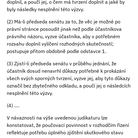
doplnil, a poučí jej, o čem má tvrzení doplnit a jaké by
byly následky nesplnění této výzvy.
(2) Má-li předseda senátu za to, že věc je možné po
právní stránce posoudit jinak než podle účastníkova
právního názoru, vyzve účastníka, aby v potřebném
rozsahu doplnil vylíčení rozhodných skutečností;
postupuje přitom obdobně podle odstavce 1.
(3) Zjistí-li předseda senátu v průběhu jednání, že
účastník dosud nenavrhl důkazy potřebné k prokázání
všech svých sporných tvrzení, vyzve jej, aby tyto důkazy
označil bez zbytečného odkladu, a poučí jej o následcích
nesplnění této výzvy.
(4) ….
V návaznosti na výše uvedenou judikaturu lze
konstatovat, že poučovací povinnost v rozhodčím řízení
reflektuje potřebu úplného zjištění skutkového stavu