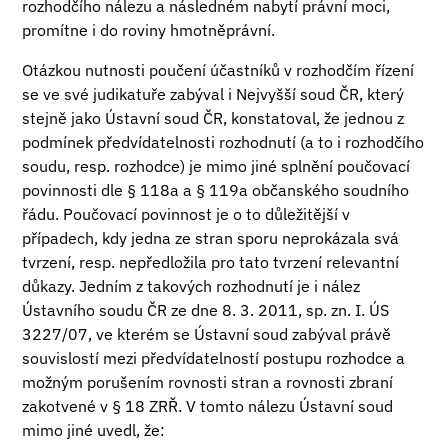
rozhodčího nálezu a následném nabytí právní moci,
promítne i do roviny hmotněprávní.
Otázkou nutnosti poučení účastníků v rozhodčím řízení
se ve své judikatuře zabýval i Nejvyšší soud ČR, který
stejně jako Ústavní soud ČR, konstatoval, že jednou z
podmínek předvídatelnosti rozhodnutí (a to i rozhodčího
soudu, resp. rozhodce) je mimo jiné splnění poučovací
povinnosti dle § 118a a § 119a občanského soudního
řádu. Poučovací povinnost je o to důležitější v
případech, kdy jedna ze stran sporu neprokázala svá
tvrzení, resp. nepředložila pro tato tvrzení relevantní
důkazy. Jedním z takových rozhodnutí je i nález
Ústavního soudu ČR ze dne 8. 3. 2011, sp. zn. I. ÚS
3227/07, ve kterém se Ústavní soud zabýval právě
souvislostí mezi předvídatelností postupu rozhodce a
možným porušením rovnosti stran a rovnosti zbraní
zakotvené v § 18 ZRŘ. V tomto nálezu Ústavní soud
mimo jiné uvedl, že: