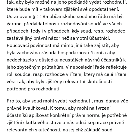
tak, aby bylo možné na jeho podkladě vydat rozhodnutí,
které bude mít v takovém zjištění své opodstatnění.
Ustanovení § 118a občanského soudního řádu má být
garancí předvídatelnosti rozhodování soudů ve všech
případech, tedy i v případech, kdy soud, resp. rozhodce,
zastává jiný právní názor než samotní účastníci.
Poučovací povinnost má mimo jiné také zajistit, aby
byla zachována zásada hospodárnosti řízení a aby
nedocházelo v důsledku neustálých návrhů účastníků k
jeho zbytečným průtahům. V neposlední řadě reflektuje
roli soudce, resp. rozhodce v řízení, který má celé řízení
vést tak, aby byly zjištěny relevantní skutečnosti
potřebné pro rozhodnutí.
Pro to, aby soud mohl vydat rozhodnutí, musí danou věc
právně kvalifikovat. K tomu, aby mohl na tvrzení
účastníků aplikovat konkrétní právní normu je potřebné
zjištění skutkového stavu a následná separace právně
relevantních skutečností, na jejichž základě soud