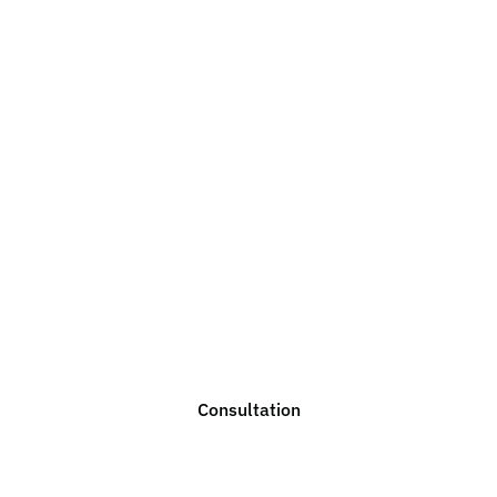
Do you need legal
advice?
We are ready to help you with any legal issue. Do not
hesitate to contact us for a non-binding consultation.
Consultation