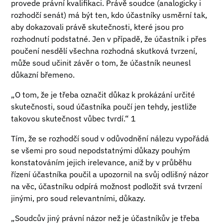
provede právní kvalifikaci. Právě soudce (analogicky i
rozhodčí senát) má být ten, kdo účastníky usměrní tak,
aby dokazovali právě skutečnosti, které jsou pro
rozhodnutí podstatné. Jen v případě, že účastník i přes
poučení nesdělí všechna rozhodná skutková tvrzení,
může soud učinit závěr o tom, že účastník neunesl
důkazní břemeno.
„O tom, že je třeba označit důkaz k prokázání určité
skutečnosti, soud účastníka poučí jen tehdy, jestliže
takovou skutečnost vůbec tvrdí.“ 1
Tím, že se rozhodčí soud v odůvodnění nálezu vypořádá
se všemi pro soud nepodstatnými důkazy pouhým
konstatováním jejich irelevance, aniž by v průběhu
řízení účastníka poučil a upozornil na svůj odlišný názor
na věc, účastníku odpírá možnost podložit svá tvrzení
jinými, pro soud relevantními, důkazy.
„Soudcův jiný právní názor než je účastníkův je třeba