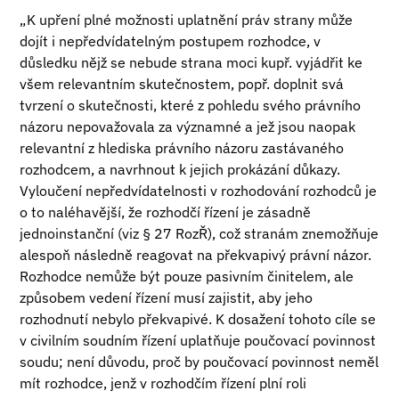
„K upření plné možnosti uplatnění práv strany může
dojít i nepředvídatelným postupem rozhodce, v
důsledku nějž se nebude strana moci kupř. vyjádřit ke
všem relevantním skutečnostem, popř. doplnit svá
tvrzení o skutečnosti, které z pohledu svého právního
názoru nepovažovala za významné a jež jsou naopak
relevantní z hlediska právního názoru zastávaného
rozhodcem, a navrhnout k jejich prokázání důkazy.
Vyloučení nepředvídatelnosti v rozhodování rozhodců je
o to naléhavější, že rozhodčí řízení je zásadně
jednoinstanční (viz § 27 RozŘ), což stranám znemožňuje
alespoň následně reagovat na překvapivý právní názor.
Rozhodce nemůže být pouze pasivním činitelem, ale
způsobem vedení řízení musí zajistit, aby jeho
rozhodnutí nebylo překvapivé. K dosažení tohoto cíle se
v civilním soudním řízení uplatňuje poučovací povinnost
soudu; není důvodu, proč by poučovací povinnost neměl
mít rozhodce, jenž v rozhodčím řízení plní roli