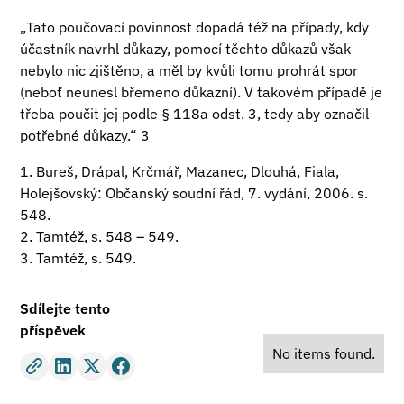
„Tato poučovací povinnost dopadá též na případy, kdy
účastník navrhl důkazy, pomocí těchto důkazů však
nebylo nic zjištěno, a měl by kvůli tomu prohrát spor
(neboť neunesl břemeno důkazní). V takovém případě je
třeba poučit jej podle § 118a odst. 3, tedy aby označil
potřebné důkazy.“ 3
1. Bureš, Drápal, Krčmář, Mazanec, Dlouhá, Fiala,
Holejšovský: Občanský soudní řád, 7. vydání, 2006. s.
548.
2. Tamtéž, s. 548 – 549.
3. Tamtéž, s. 549.
Sdílejte tento
příspěvek
No items found.