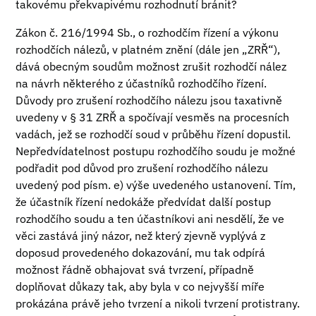
takovému překvapivému rozhodnutí bránit?
Zákon č. 216/1994 Sb., o rozhodčím řízení a výkonu
rozhodčích nálezů, v platném znění (dále jen „ZRŘ“),
dává obecným soudům možnost zrušit rozhodčí nález
na návrh některého z účastníků rozhodčího řízení.
Důvody pro zrušení rozhodčího nálezu jsou taxativně
uvedeny v § 31 ZRŘ a spočívají vesměs na procesních
vadách, jež se rozhodčí soud v průběhu řízení dopustil.
Nepředvídatelnost postupu rozhodčího soudu je možné
podřadit pod důvod pro zrušení rozhodčího nálezu
uvedený pod písm. e) výše uvedeného ustanovení. Tím,
že účastník řízení nedokáže předvídat další postup
rozhodčího soudu a ten účastníkovi ani nesdělí, že ve
věci zastává jiný názor, než který zjevně vyplývá z
doposud provedeného dokazování, mu tak odpírá
možnost řádně obhajovat svá tvrzení, případně
doplňovat důkazy tak, aby byla v co nejvyšší míře
prokázána právě jeho tvrzení a nikoli tvrzení protistrany.