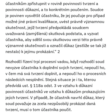
účastníkům zpřístupnit v rovině povinnosti tvrzení a
povinnosti důkazní, a to konkrétním poučením. Soudce
je povinen vysvětlit účastníku, že jej poučuje pro případ
možné jiné právní kvalifikace, uvést právně významnou
skutečnost, jejíž tvrzení předpokládá soudcem
uvažovaná (zamýšlená) skutková podstata, a vyzvat
účastníka, aby sdělil svou skutkovou verzi této právně
významné skutečnosti a označil důkaz (jestliže se tak již
nestalo) k jejímu prokázání.“ 2
Rozhodčí řízení trpí procesní vadou, když rozhodčí soud
nevyzve účastníka k doplnění svých tvrzení, nepoučí ho,
v čem má svá tvrzení doplnit, a nepoučí ho o procesních
následcích nesplnění. Stejná situace je i ta, kterou
předvídá ust. § 118a odst. 3 ve vztahu k důkazní
povinnosti účastníků ve vztahu k důkazům prokazujícím
jejich tvrzení. V případě, že účastník navrhl důkaz, který
soud považuje za zcela nezpůsobilý prokázat daná
tvrzení, musí o tom účastníka poučit.