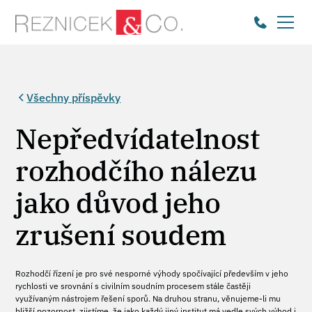
Všechny příspěvky
Nepředvídatelnost
rozhodčího nálezu
jako důvod jeho
zrušení soudem
Rozhodčí řízení je pro své nesporné výhody spočívající především v jeho
rychlosti ve srovnání s civilním soudním procesem stále častěji
využívaným nástrojem řešení sporů. Na druhou stranu, věnujeme-li mu
bližší pozornost, zjistíme, že jako každý jiný institut má vedle svých výhod i