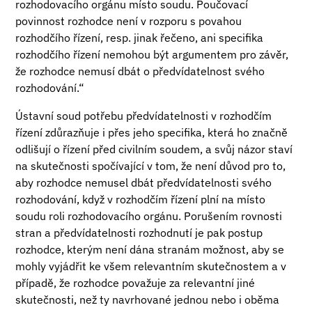
rozhodovacího orgánu místo soudu. Poučovací
povinnost rozhodce není v rozporu s povahou
rozhodčího řízení, resp. jinak řečeno, ani specifika
rozhodčího řízení nemohou být argumentem pro závěr,
že rozhodce nemusí dbát o předvídatelnost svého
rozhodování.“
Ústavní soud potřebu předvídatelnosti v rozhodčím
řízení zdůrazňuje i přes jeho specifika, která ho značně
odlišují o řízení před civilním soudem, a svůj názor staví
na skutečnosti spočívající v tom, že není důvod pro to,
aby rozhodce nemusel dbát předvídatelnosti svého
rozhodování, když v rozhodčím řízení plní na místo
soudu roli rozhodovacího orgánu. Porušením rovnosti
stran a předvídatelnosti rozhodnutí je pak postup
rozhodce, kterým není dána stranám možnost, aby se
mohly vyjádřit ke všem relevantním skutečnostem a v
případě, že rozhodce považuje za relevantní jiné
skutečnosti, než ty navrhované jednou nebo i oběma