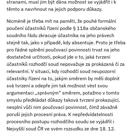
stranami, musí jim být dána možnost se vyjádřit i k
těmto a navrhnout na jejich podporu důkazy.
Nicméně je třeba mít na paměti, že pouhé formální
poučení účastníků řízení podle § 118a občanského
soudního řádu zkracuje účastníka na jeho právech
stejně tak, jako v případě, kdy absentuje. Proto je třeba
pro řádné splnění poučovací povinnosti trvat na jeho
dostatečné určitosti, pokud jde o to, jaká tvrzení
účastníků rozhodčí soud nepovažuje za prokázaná či za
relevantní. V situaci, kdy rozhodčí soud neupozorní
účastníky řízení na to, jakým směrem by měli doplnit
svá tvrzení a odepře jim tak možnost vést svou
argumentaci „správným“ směrem, potažmo v tomto
smyslu předkládat důkazy taková tvrzení prokazující,
nesplní vůči nim poučovací povinnost, čímž závažně
poruší jejich procesní práva. K nepředvídatelnosti
procesního postupu rozhodčího soudu se vyjádřil i
Nejvyšší soud ČR ve svém rozsudku ze dne 18. 12.