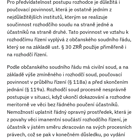
Pro předvídatelnost postupu rozhodce je důležitá i
poučovací povinnost, která je ostatně jedním z
nejdůležitějších institutů, kterým se realizuje
součinnost rozhodčího soudu na straně jedné a
účastníků na straně druhé. Tato povinnost ve vztahu k
rozhodčímu řízení vyplývá z občanského soudního řádu,
který se na základě ust. § 30 ZRŘ použije přiměřeně i
na rozhodčí řízení.
Podle občanského soudního řádu má civilní soud, a na
základě výše zmíněného i rozhodčí soud, poučovací
povinnost v průběhu řízení (§ 118a) a před skončením
jednání (§ 119a). Rozhodčí soud procesně nesprávně
postupuje v situaci, když ukončí dokazování a rozhodne
meritorně ve věci bez řádného poučení účastníků.
Nemožností uplatnit řádný opravný prostředek, která je
z povahy věci imanentní součástí rozhodčího řízení, je
účastník v jistém směru zkracován na svých procesních
právech, což se pak v konečném důsledku, po vydání