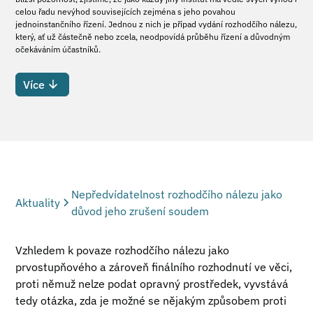
celou řadu nevýhod souvisejících zejména s jeho povahou
jednoinstančního řízení. Jednou z nich je případ vydání rozhodčího nálezu,
který, ať už částečně nebo zcela, neodpovídá průběhu řízení a důvodným
očekáváním účastníků.
Více
Nepředvídatelnost rozhodčího nálezu jako
Aktuality
důvod jeho zrušení soudem
Vzhledem k povaze rozhodčího nálezu jako
prvostupňového a zároveň finálního rozhodnutí ve věci,
proti němuž nelze podat opravný prostředek, vyvstává
tedy otázka, zda je možné se nějakým způsobem proti