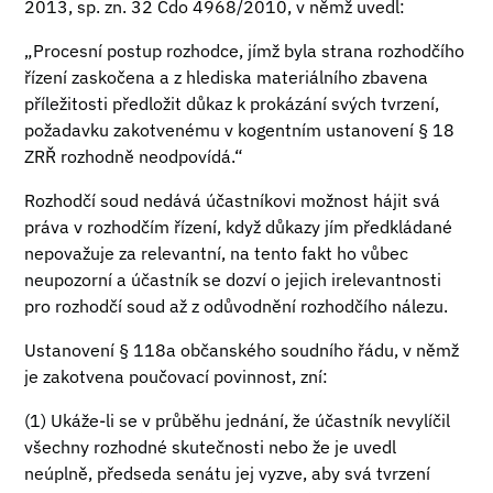
2013, sp. zn. 32 Cdo 4968/2010, v němž uvedl:
„Procesní postup rozhodce, jímž byla strana rozhodčího
řízení zaskočena a z hlediska materiálního zbavena
příležitosti předložit důkaz k prokázání svých tvrzení,
požadavku zakotvenému v kogentním ustanovení § 18
ZRŘ rozhodně neodpovídá.“
Rozhodčí soud nedává účastníkovi možnost hájit svá
práva v rozhodčím řízení, když důkazy jím předkládané
nepovažuje za relevantní, na tento fakt ho vůbec
neupozorní a účastník se dozví o jejich irelevantnosti
pro rozhodčí soud až z odůvodnění rozhodčího nálezu.
Ustanovení § 118a občanského soudního řádu, v němž
je zakotvena poučovací povinnost, zní:
(1) Ukáže-li se v průběhu jednání, že účastník nevylíčil
všechny rozhodné skutečnosti nebo že je uvedl
neúplně, předseda senátu jej vyzve, aby svá tvrzení