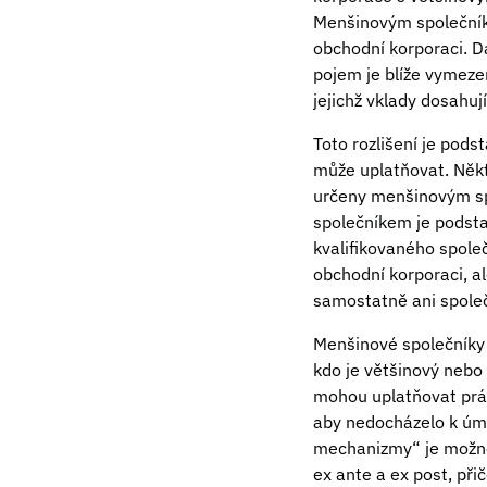
Menšinovým společníke
obchodní korporaci. D
pojem je blíže vymeze
jejichž vklady dosahu
Toto rozlišení je pod
může uplatňovat. Někte
určeny menšinovým sp
společníkem je podsta
kvalifikovaného společn
obchodní korporaci, al
samostatně ani společ
Menšinové společníky
kdo je většinový nebo 
mohou uplatňovat práv
aby nedocházelo k úmy
mechanizmy“ je možné 
ex ante a ex post, př