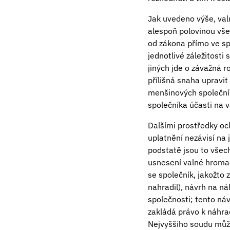
Jak uvedeno výše, valn
alespoň polovinou vše
od zákona přímo ve s
jednotlivé záležitosti
jiných jde o závažná 
přílišná snaha upravi
menšinových společník
společníka účasti na 
Dalšími prostředky oc
uplatnění nezávisí na 
podstatě jsou to všech
usnesení valné hromady
se společník, jakožto
nahradil), návrh na n
společnosti; tento ná
zakládá právo k náhra
Nejvyššího soudu může