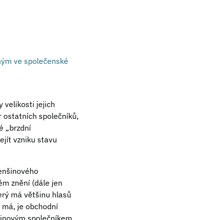
ným ve společenské
velikosti jejich
 ostatních společníků,
é „brzdní
jít vzniku stavu
menšinového
ém znění (dále jen
erý má většinu hlasů
u má, je obchodní
nšinovým společníkem.