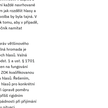
ání každé navrhované
 jak rozdělit hlasy a
volba by byla tajná. V
k tomu, aby v případě,
ečník namítat
práv většinového
alná hromada je
ech hlasů. Valná
dst. 1 a ust. § 1701
jen na fungování
e ZOK kvalifikovanou
a hlasů. Řešením,
hlasů pro konkrétní
 Při úpravě poměru
říliš rigidním
pádnosti při přijímání
u situaci.