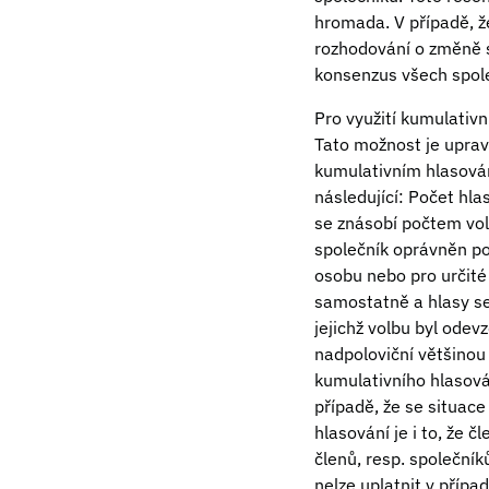
hromada. V případě, 
rozhodování o změně 
konsenzus všech spole
Pro využití kumulativ
Tato možnost je uprav
kumulativním hlasován
následující: Počet hla
se znásobí počtem vol
společník oprávněn pou
osobu nebo pro určité
samostatně a hlasy se
jejichž volbu byl ode
nadpoloviční většinou
kumulativního hlasován
případě, že se situac
hlasování je i to, že
členů, resp. společník
nelze uplatnit v přípa