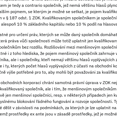
m je tedy a contrario společník, jež nemá většinu hlasů plyno
alším pojmem, se kterým je možné se setkat, je pojem kvalifik
n v § 187 odst. 1 ZOK. Kvalifikovaným společníkem je společní
jí alespoň 10 % základního kapitálu nebo 10 % podíl na hlasov
statné pro určení práv, kterých se může daný společník domáhat
rá práva vůči společnosti může totiž uplatnit jen kvalifikovaný
olečníkům bez rozdílu. Rozlišování mezi menšinovým společn
tné i z toho hlediska, že pojem menšinový společník zahrnuje 
íka, ale i společníky, kteří nemají většinu hlasů vyplývajících z
e i ty, kterých počet hlasů vyplývajících z účasti na obchodní 
ně výše potřebné pro to, aby mohli být považováni za kvalifik
 obchodních korporací chrání samotná právní úprava v ZOK ne
kvalifikovaný společník, ale i tím, že menšinovým společníkům
ě jen menšinoví společníci, resp. v některých případech jen kv
slnému blokování řádného fungování a rozvoje společnosti. 
dělit v závislosti na podmínkách, za kterých je lze uplatnit n
ičemž prostředky ex ante jsou v zásadě prostředky, jež je možn