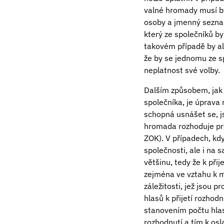
valné hromady musí bý
osoby a jmenný seznam
který ze společníků by
takovém případě by al
že by se jednomu ze s
neplatnost své volby.
Dalším způsobem, jak 
společníka, je úprava
schopná usnášet se, js
hromada rozhoduje pro
ZOK). V případech, kd
společnosti, ale i na 
většinu, tedy že k při
zejména ve vztahu k m
záležitosti, jež jsou p
hlasů k přijetí rozhod
stanovením počtu hlasů
rozhodnutí a tím k osl