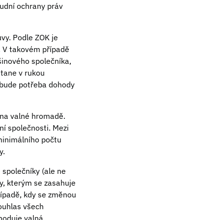
oudní ochrany práv
uvy. Podle ZOK je
. V takovém případě
šinového společníka,
stane v rukou
y bude potřeba dohody
í na valné hromadě.
í společnosti. Mezi
 minimálního počtu
y.
 společníky (ale ne
vy, kterým se zasahuje
případě, kdy se změnou
ouhlas všech
hoduje valná