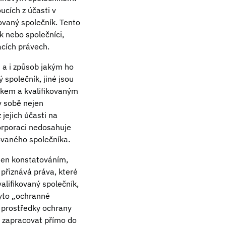
ucích z účasti v
ovaný společník. Tento
k nebo společníci,
acích právech.
 a i způsob jakým ho
 společník, jiné jsou
íkem a kvalifikovaným
v sobě nejen
 jejich účasti na
korporaci nedosahuje
ovaného společníka.
jen konstatováním,
 přiznává práva, které
alifikovaný společník,
Tyto „ochranné
a prostředky ochrany
é zapracovat přímo do