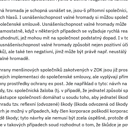
á hromada je schopná usnášet se, jsou-li přítomní společníci, 
ch hlasů. I usnášeníschopnost valné hromady si můžou společn
polečenské smlouvě. Usnášeníschopnost valné hromady může 
 samostatně, když v některých případech se vyžaduje rychlá rea
rozhodnutí, jež mohou mít na společnost podstatný dopad. I v 
t usnášeníschopnost valné hromady způsobit nejen pozitivní úč
ů), ale také ten negativní, jímž může být právě např. neustálý
valné hromadě.
hrany menšinových společníků zakotvených v ZOK jsou již prost
jejich implementaci do společenské smlouvy, ale vyplývají pří
ny prostředky ochrany ex post. Jde například o tyto: návrh na
, tzv. společnická žaloba (tj. v případě, že jednatel způsobí 
 zástupce společnosti domáhat u soudu toho, aby jednatel škod
áhradu tzv. reflexní (odvozené) škody (škoda odvozená od škod
vrh je možný v případech, kdy člen korporace poškodil korpora
dě škody; tyto návrhy ale nemusí být zcela úspěšné, protože dl
 v takových případech soud rozhodnut o tom, že škůdce je po