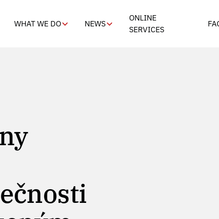
ONLINE
WHAT WE DO
NEWS
FA
SERVICES
any
lečnosti