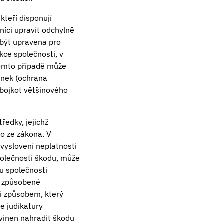
kteří disponují
íci upravit odchylně
být upravena pro
kce společnosti, v
tomto případě může
inek (ochrana
 bojkot většinového
ředky, jejichž
mo ze zákona. V
 vyslovení neplatnosti
společnosti škodu, může
u společnosti
y způsobené
ci způsobem, který
e judikatury
vinen nahradit škodu