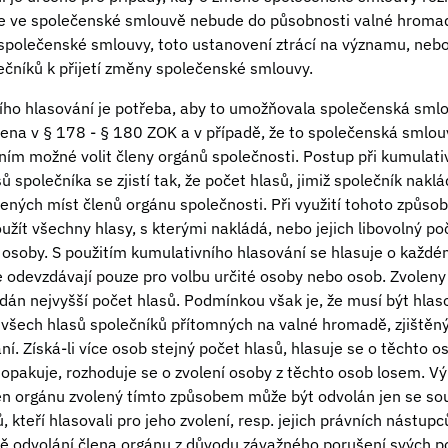
že ve společenské smlouvě nebude do působnosti valné hroma
společenské smlouvy, toto ustanovení ztrácí na významu, neb
čníků k přijetí změny společenské smlouvy.
ního hlasování je potřeba, aby to umožňovala společenská smlo
ena v § 178 - § 180 ZOK a v případě, že to společenská smlou
ím možné volit členy orgánů společnosti. Postup při kumulati
sů společníka se zjistí tak, že počet hlasů, jimiž společník nak
ených míst členů orgánu společnosti. Při využití tohoto způsob
žít všechny hlasy, s kterými nakládá, nebo jejich libovolný poč
 osoby. S použitím kumulativního hlasování se hlasuje o každ
 odevzdávají pouze pro volbu určité osoby nebo osob. Zvoleny 
vzdán nejvyšší počet hlasů. Podmínkou však je, že musí být hla
 všech hlasů společníků přítomných na valné hromadě, zjištěn
í. Získá-li více osob stejný počet hlasů, hlasuje se o těchto 
e opakuje, rozhoduje se o zvolení osoby z těchto osob losem. 
 člen orgánu zvolený tímto způsobem může být odvolán jen se s
ů, kteří hlasovali pro jeho zvolení, resp. jejich právních nástup
dě odvolání člena orgánu z důvodu závažného porušení svých po