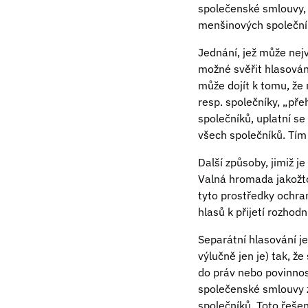
společenské smlouvy, 
menšinových společní
Jednání, jež může nej
možné svěřit hlasová
může dojít k tomu, že
resp. společníky, „př
společníků, uplatní s
všech společníků. Tím
Další způsoby, jimiž j
Valná hromada jakožto
tyto prostředky ochra
hlasů k přijetí rozho
Separátní hlasování j
výlučně jen je) tak, ž
do práv nebo povinnos
společenské smlouvy z
společníků. Toto řeše