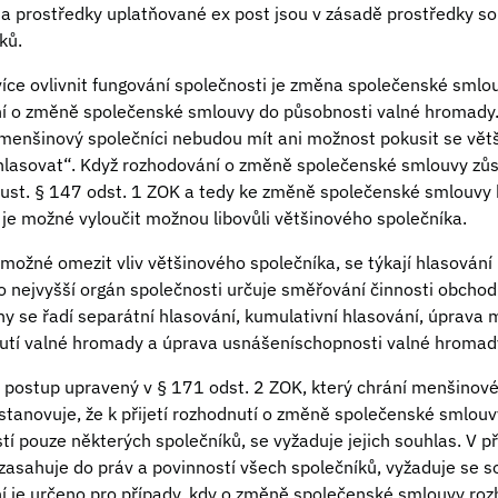
a prostředky uplatňované ex post jsou v zásadě prostředky s
ků.
více ovlivnit fungování společnosti je změna společenské smlo
ní o změně společenské smlouvy do působnosti valné hromady
 menšinový společníci nebudou mít ani možnost pokusit se vět
ehlasovat“. Když rozhodování o změně společenské smlouvy zů
e ust. § 147 odst. 1 ZOK a tedy ke změně společenské smlouv
 je možné vyloučit možnou libovůli většinového společníka.
e možné omezit vliv většinového společníka, se týkají hlasován
 nejvyšší orgán společnosti určuje směřování činnosti obchodn
ny se řadí separátní hlasování, kumulativní hlasování, úprava
dnutí valné hromady a úprava usnášeníschopnosti valné hromad
e postup upravený v § 171 odst. 2 ZOK, který chrání menšinové
e stanovuje, že k přijetí rozhodnutí o změně společenské smlou
tí pouze některých společníků, se vyžaduje jejich souhlas. V 
asahuje do práv a povinností všech společníků, vyžaduje se s
ní je určeno pro případy, kdy o změně společenské smlouvy roz