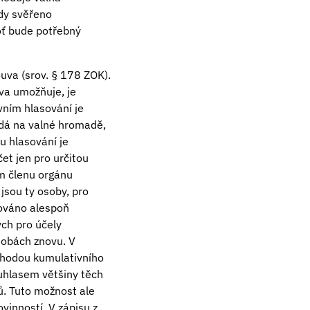
dy svěřeno
oť bude potřebný
uva (srov. § 178 ZOK).
va umožňuje, je
vním hlasování je
ládá na valné hromadě,
u hlasování je
et jen pro určitou
ém členu orgánu
jsou ty osoby, pro
sováno alespoň
ých pro účely
osobách znovu. V
Výhodou kumulativního
ouhlasem většiny těch
ců. Tuto možnost ale
vinností. V zápisu z