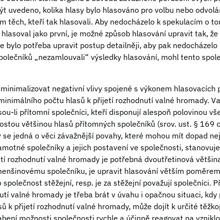
t uvedeno, kolika hlasy bylo hlasováno pro volbu nebo odvol
 těch, kteří tak hlasovali. Aby nedocházelo k spekulacím o tom
 hlasoval jako první, je možné způsob hlasování upravit tak, že 
e bylo potřeba upravit postup detailněji, aby pak nedocházelo 
polečníků „nezamlouvali“ výsledky hlasování, mohl tento spol
minimalizovat negativní vlivy spojené s výkonem hlasovacích 
 minimálního počtu hlasů k přijetí rozhodnutí valné hromady. V
ou-li přítomní společníci, kteří disponují alespoň polovinou vš
stou většinou hlasů přítomných společníků (srov. ust. § 169 o
y se jedná o věci závažnější povahy, které mohou mít dopad ne
samotné společníky a jejich postavení ve společnosti, stanovuj
jetí rozhodnutí valné hromady je potřebná dvoutřetinová většin
enšinovému společníku, je upravit hlasování větším poměrem 
ro společnost stěžejní, resp. je za stěžejní považují společníci.
nutí valné hromady je třeba brát v úvahu i opačnou situaci, kdy p
 k přijetí rozhodnutí valné hromady, může dojít k určité těžko
abení možnosti společnosti rychle a účinně reagovat na vzniklo