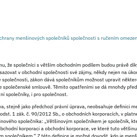
chrany menšinových společníků společnosti s ručením omeze
u, že společníci s větším obchodním podílem budou právě díky 
sazovat v obchodní společnosti své zájmy, někdy nejen na úkor
 společnosti, zákon dává společníkům možnost upravit někter
 společenské smlouvě. Těmito opatřeními se dá mnohdy přede
ní společníky, i pro společnost.
a, stejně jako předchozí právní úprava, neobsahuje definici 
 odst. 1 zák. č. 90/2012 Sb., o obchodních korporacích, v platn
nového společníka: „Většinovým společníkem je společník, kt
obchodní korporaci a obchodní korporace, ve které tuto většin
m společníkem.“ Z této definice je možné dovodit, kdo je me