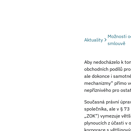
Možnosti o
Aktuality
smlouvě
Aby nedocházelo k tom
obchodních podílů pro
ale dokonce i samotné
mechanizmy“ přímo ve
nepříznivého pro ostat
Současná právní úprav
společníka, ale v § 73
„ZOK“) vymezuje větši
plynoucích z účasti v 
korporace s většinový