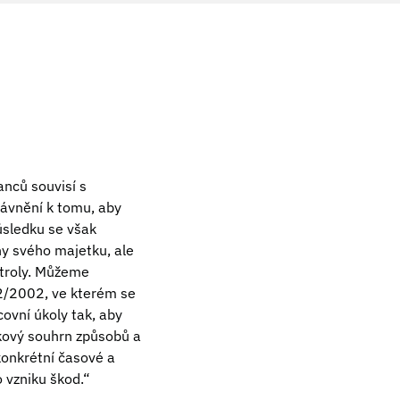
nců souvisí s
ávnění k tomu, aby
důsledku se však
y svého majetku, ale
ntroly. Můžeme
2/2002, ve kterém se
ovní úkoly tak, aby
kový souhrn způsobů a
konkrétní časové a
o vzniku škod.“