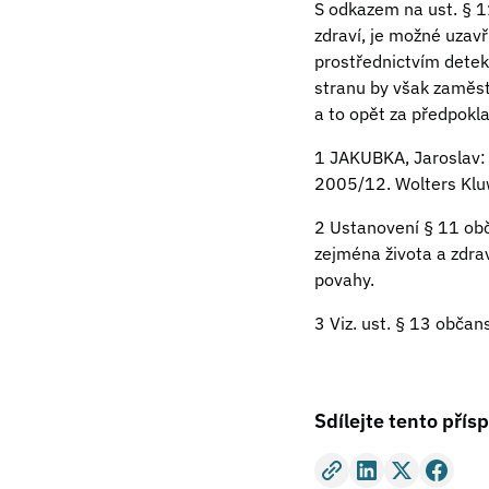
S odkazem na ust. § 1
zdraví, je možné uzav
prostřednictvím detekt
stranu by však zaměst
a to opět za předpokl
1 JAKUBKA, Jaroslav:
2005/12. Wolters Kluw
2 Ustanovení § 11 obč
zejména života a zdrav
povahy.
3 Viz. ust. § 13 obča
Sdílejte tento přís