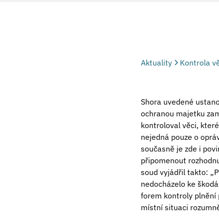
Aktuality
Kontrola v
Shora uvedené ustanov
ochranou majetku zam
kontroloval věci, kter
nejedná pouze o opráv
současně je zde i pov
připomenout rozhodnut
soud vyjádřil takto: „
nedocházelo ke škodá
forem kontroly plnění
místní situaci rozumně