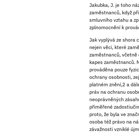
Jakubka, J. je toho n
zaměstnanců, když při
smluvního vztahu a z
zplnomocnění k prová
Jak vyplývá ze shora 
nejen věci, které zamě
zaměstnanců, včetně o
kapes zaměstnanců. Ni
prováděna pouze fyzic
ochrany osobnosti, ze
platném znění,2 a dále
práv na ochranu osob
neoprávněných zásahů 
přiměřené zadostiučin
proto, že byla ve znač
osoba též právo na ná
závažnosti vzniklé újm