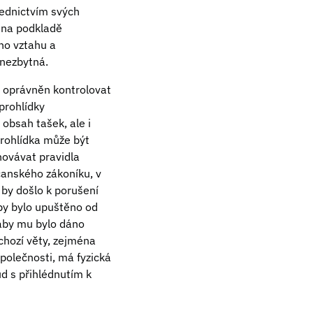
řednictvím svých
 na podkladě
ho vztahu a
nezbytná.
e oprávněn kontrolovat
prohlídky
obsah tašek, ale i
rohlídka může být
ovávat pravidla
čanského zákoníku, v
 by došlo k porušení
y bylo upuštěno od
aby mu bylo dáno
chozí věty, zejména
společnosti, má fyzická
d s přihlédnutím k