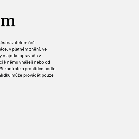
em
městnavatelem řeší
áce, v platném znění, ve
ny majetku oprávněn v
ci k němu vnášejí nebo od
i kontrole a prohlídce podle
ohlídku může provádět pouze