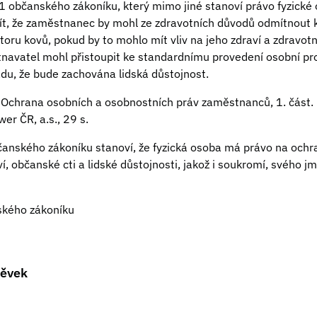
1 občanského zákoníku, který mimo jiné stanoví právo fyzické
řít, že zaměstnanec by mohl ze zdravotních důvodů odmítnout
oru kovů, pokud by to mohlo mít vliv na jeho zdraví a zdravotn
navatel mohl přistoupit ke standardnímu provedení osobní pr
adu, že bude zachována lidská důstojnost.
 Ochrana osobních a osobnostních práv zaměstnanců, 1. část.
er ČR, a.s., 29 s.
anského zákoníku stanoví, že fyzická osoba má právo na ochr
í, občanské cti a lidské důstojnosti, jakož i soukromí, svého j
nského zákoníku
pěvek