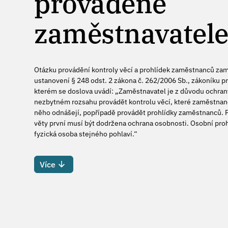
prováděné
zaměstnavatel
Otázku provádění kontroly věcí a prohlídek zaměstnanců za
ustanovení § 248 odst. 2 zákona č. 262/2006 Sb., zákoníku pr
kterém se doslova uvádí: „Zaměstnavatel je z důvodu ochra
nezbytném rozsahu provádět kontrolu věcí, které zaměstnan
něho odnášejí, popřípadě provádět prohlídky zaměstnanců. Př
věty první musí být dodržena ochrana osobnosti. Osobní pr
fyzická osoba stejného pohlaví.“
Více