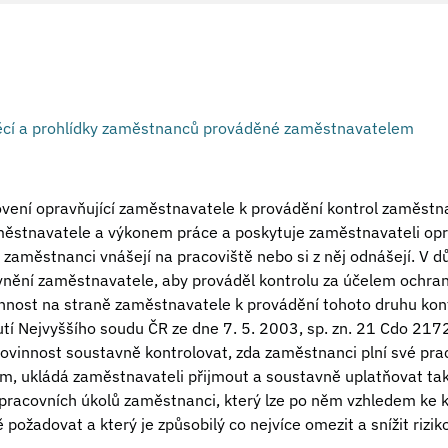
ěcí a prohlídky zaměstnanců prováděné zaměstnavatelem
ení opravňující zaměstnavatele k provádění kontrol zaměstna
ěstnavatele a výkonem práce a poskytuje zaměstnavateli opr
é zaměstnanci vnášejí na pracoviště nebo si z něj odnášejí. V 
nění zaměstnavatele, aby prováděl kontrolu za účelem ochran
innost na straně zaměstnavatele k provádění tohoto druhu ko
í Nejvyššího soudu ČR ze dne 7. 5. 2003, sp. zn. 21 Cdo 217
Povinnost soustavně kontrolovat, zda zaměstnanci plní své prac
m, ukládá zaměstnavateli přijmout a soustavně uplatňovat ta
 pracovních úkolů zaměstnanci, který lze po něm vzhledem ke 
 požadovat a který je způsobilý co nejvíce omezit a snížit rizik