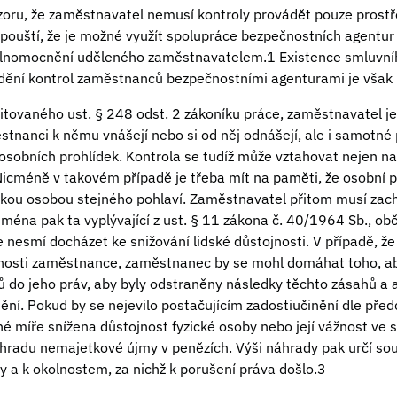
ázoru, že zaměstnavatel nemusí kontroly provádět pouze prost
pouští, že je možné využít spolupráce bezpečnostních agentur
plnomocnění uděleného zaměstnavatelem.1 Existence smluvní
dění kontrol zaměstnanců bezpečnostními agenturami je však 
citovaného ust. § 248 odst. 2 zákoníku práce, zaměstnavatel j
stnanci k němu vnášejí nebo si od něj odnášejí, ale i samotné 
sobních prohlídek. Kontrola se tudíž může vztahovat nejen na 
cméně v takovém případě je třeba mít na paměti, že osobní p
kou osobou stejného pohlaví. Zaměstnavatel přitom musí zach
jména pak ta vyplývající z ust. § 11 zákona č. 40/1964 Sb., ob
 nesmí docházet ke snižování lidské důstojnosti. V případě, že
nosti zaměstnance, zaměstnanec by se mohl domáhat toho, ab
do jeho práv, aby byly odstraněny následky těchto zásahů a 
ění. Pokud by se nejevilo postačujícím zadostiučinění dle před
né míře snížena důstojnost fyzické osoby nebo její vážnost ve 
hradu nemajetkové újmy v penězích. Výši náhrady pak určí sou
y a k okolnostem, za nichž k porušení práva došlo.3