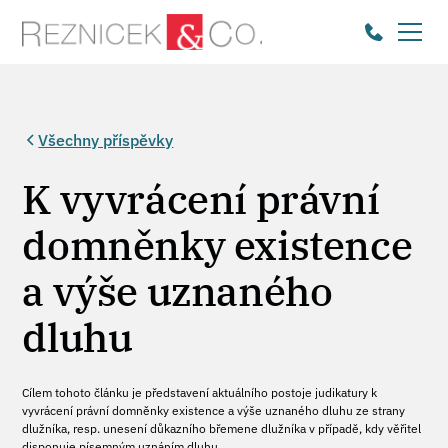
Všechny příspěvky
K vyvrácení právní
domněnky existence
a výše uznaného
dluhu
Cílem tohoto článku je představení aktuálního postoje judikatury k
vyvrácení právní domněnky existence a výše uznaného dluhu ze strany
dlužníka, resp. unesení důkazního břemene dlužníka v případě, kdy věřitel
disponuje písemným uznáním dluhu.