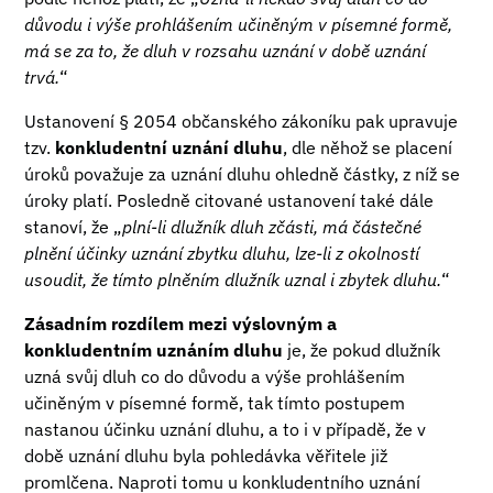
důvodu i výše prohlášením učiněným v písemné formě,
má se za to, že dluh v rozsahu uznání v době uznání
trvá.
“
Ustanovení § 2054 občanského zákoníku pak upravuje
tzv.
konkludentní uznání dluhu
, dle něhož se placení
úroků považuje za uznání dluhu ohledně částky, z níž se
úroky platí. Posledně citované ustanovení také dále
stanoví, že „
plní-li dlužník dluh zčásti, má částečné
plnění účinky uznání zbytku dluhu, lze-li z okolností
usoudit, že tímto plněním dlužník uznal i zbytek dluhu.
“
Zásadním rozdílem mezi výslovným a
konkludentním uznáním dluhu
je, že pokud dlužník
uzná svůj dluh co do důvodu a výše prohlášením
učiněným v písemné formě, tak tímto postupem
nastanou účinku uznání dluhu, a to i v případě, že v
době uznání dluhu byla pohledávka věřitele již
promlčena. Naproti tomu u konkludentního uznání