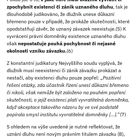
zpochybnit existenci či zánik uznaného dluhu
, tak je
dlouhodobě judikováno, že dlužník unese důkazní
břemeno pouze v případě, že prokáže skutečnosti, které
opodstatňují závěr, že uznaný závazek neexistuje.(5) K
vyvrácení právní domněnky existence uznaného dluhu
však
nepostačuje pouhá pochybnost či nejasné
okolnosti vzniku závazku.
(6)
Z konstantní judikatury Nejvyššího soudu vyplývá, že
dlužník musí neexistenci či zánik závazku prokázat a
nestačí, aby existenci dluhu pouze popřel: „
Pozitivní
řešení otázky, zda účastník řízení unesl důkazní břemeno
či nikoli, však nemůže být založeno na pouhém popření
skutečnosti, o jejíž existenci platí vyvratitelná domněnka,
když akceptace takového názoru by ve své podstatě
popírala smysl institutu vyvratitelné domněnky […].
“(7)
S ohledem na výše uvedené je nutné reflektovat, že
uznání dluhu není novým právním titulem závazku (8),