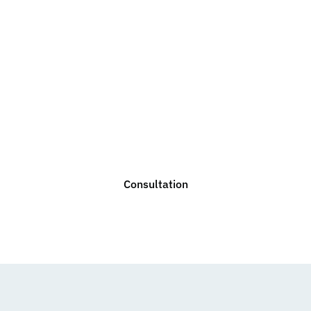
Do you need legal
advice?
We are ready to help you with any legal issue. Do not
hesitate to contact us for a non-binding consultation.
Consultation