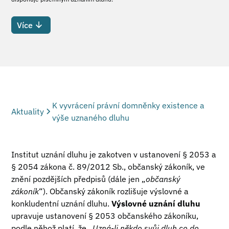
Více
K vyvrácení právní domněnky existence a
Aktuality
výše uznaného dluhu
Institut uznání dluhu je zakotven v ustanovení § 2053 a
§ 2054 zákona č. 89/2012 Sb., občanský zákoník, ve
znění pozdějších předpisů (dále jen „
občanský
zákoník
“). Občanský zákoník rozlišuje výslovné a
konkludentní uznání dluhu.
Výslovné uznání dluhu
upravuje ustanovení § 2053 občanského zákoníku,
podle něhož platí, že „
Uzná-li někdo svůj dluh co do