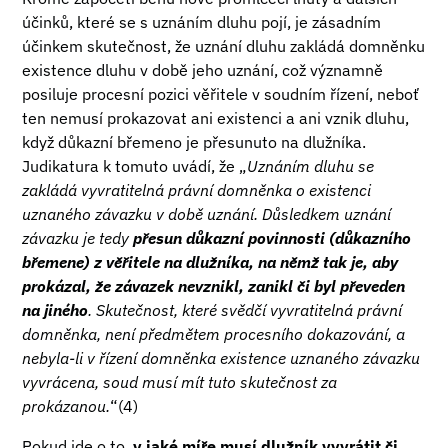
účinků, které se s uznáním dluhu pojí, je zásadním
účinkem skutečnost, že uznání dluhu zakládá domněnku
existence dluhu v době jeho uznání, což významně
posiluje procesní pozici věřitele v soudním řízení, neboť
ten nemusí prokazovat ani existenci a ani vznik dluhu,
když důkazní břemeno je přesunuto na dlužníka.
Judikatura k tomuto uvádí, že „
Uznáním dluhu se
zakládá vyvratitelná právní domněnka o existenci
uznaného závazku v době uznání. Důsledkem uznání
závazku je tedy
přesun důkazní povinnosti (důkazního
břemene) z věřitele na dlužníka, na němž tak je, aby
prokázal, že závazek nevznikl, zanikl či byl převeden
na jiného
. Skutečnost, které svědčí vyvratitelná právní
domněnka, není předmětem procesního dokazování, a
nebyla-li v řízení domněnka existence uznaného závazku
vyvrácena, soud musí mít tuto skutečnost za
prokázanou.
“(4)
Pokud jde o to,
v jaké míře musí dlužník vyvrátit či