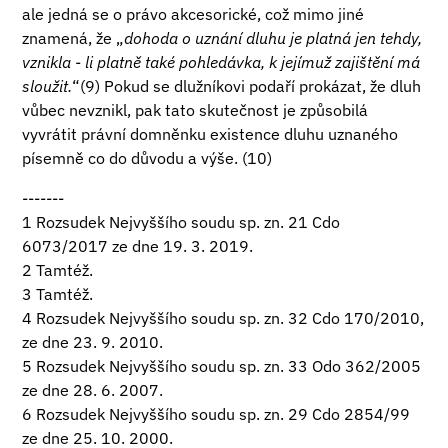
ale jedná se o právo akcesorické, což mimo jiné
znamená, že „
dohoda o uznání dluhu je platná jen tehdy,
vznikla - li platně také pohledávka, k jejímuž zajištění má
sloužit.
“(9) Pokud se dlužníkovi podaří prokázat, že dluh
vůbec nevznikl, pak tato skutečnost je způsobilá
vyvrátit právní domněnku existence dluhu uznaného
písemně co do důvodu a výše. (10)
-------
1 Rozsudek Nejvyššího soudu sp. zn. 21 Cdo
6073/2017 ze dne 19. 3. 2019.
2 Tamtéž.
3 Tamtéž.
4 Rozsudek Nejvyššího soudu sp. zn. 32 Cdo 170/2010,
ze dne 23. 9. 2010.
5 Rozsudek Nejvyššího soudu sp. zn. 33 Odo 362/2005
ze dne 28. 6. 2007.
6 Rozsudek Nejvyššího soudu sp. zn. 29 Cdo 2854/99
ze dne 25. 10. 2000.