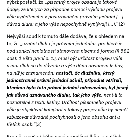
nýbrž postačí, že „
písemný projev obsahuje takové
údaje, ze kterých za případné pomoci výkladu projevu
vůle vyjádřeného v posuzovaném právním jednání […]
důvod dluhu a jeho výše nepochybně vyplývají […].
“(2)
Nejvyšší soud k tomuto dále dodává, že s ohledem na
to, že „
uznání dluhu je právním jednáním, pro které je
pod sankcí neplatnosti stanovena písemná forma (§ 582
odst. 1 věta první o. z.), musí být určitost projevu vůle
uznat dluh co do důvodu a výše dána obsahem listiny,
na níž je zaznamenán;
nestačí, že dlužníku, který
jednostranné právní jednání učinil, případně věřiteli,
kterému bylo toto právní jednání adresováno, byl jasný
jak důvod uznávaného dluhu, tak jeho výše
, není-li to
poznatelné z textu listiny. Určitost písemného projevu
vůle je objektivní kategorií a takový projev vůle by neměl
vzbuzovat důvodně pochybnosti o jeho obsahu ani u
třetích osob.“
(3)
Kromě započetí běhu nové promlčecí lhůty a dalších