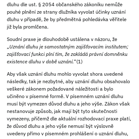
dluhu dle ust. § 2054 občanského zákoníku nemůže
pouhé plnění ze strany dlužníka vyvolat účinky uznání
dluhu v případě, že by předmětná pohledávka věřitele
již byla promlčena.
Soudní praxe je dlouhodobě ustálena v názoru, že
„
Uznání dluhu je samostatným zajišťovacím institutem;
zajišťovací funkci plní tím, že zakládá právní domněnku
existence dluhu v době uznání.
“(1)
Aby však uznání dluhu mohlo vyvolat shora uvedené
následky, tak je nezbytné, aby uznání dluhu obsahovalo
veškeré zákonem požadované náležitosti a bylo
učiněno v písemné formě. V písemném uznání dluhu
musí být vymezen důvod dluhu a jeho výše. Zákon však
nestanovuje způsob, jak mají být tyto skutečnosti
vymezeny, přičemž dle aktuální rozhodovací praxe platí,
že důvod dluhu a jeho výše nemusí být výslovně
uvedeny přímo v písemném prohlášení o uznání dluhu,