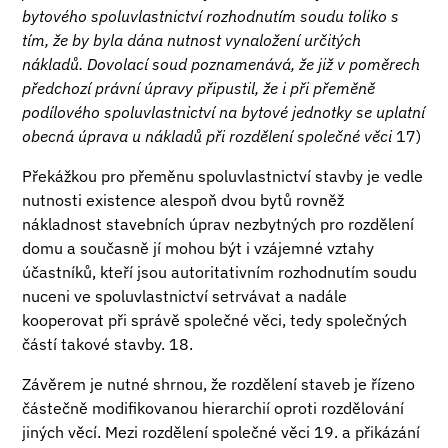
bytového spoluvlastnictví rozhodnutím soudu toliko s
tím, že by byla dána nutnost vynaložení určitých
nákladů. Dovolací soud poznamenává, že již v poměrech
předchozí právní úpravy připustil, že i při přeměně
podílového spoluvlastnictví na bytové jednotky se uplatní
obecná úprava u nákladů při rozdělení společné věci
17)
Překážkou pro přeměnu spoluvlastnictví stavby je vedle
nutnosti existence alespoň dvou bytů rovněž
nákladnost stavebních úprav nezbytných pro rozdělení
domu a současně jí mohou být i vzájemné vztahy
účastníků, kteří jsou autoritativním rozhodnutím soudu
nuceni ve spoluvlastnictví setrvávat a nadále
kooperovat při správě společné věci, tedy společných
částí takové stavby. 18.
Závěrem je nutné shrnou, že rozdělení staveb je řízeno
částečně modifikovanou hierarchií oproti rozdělování
jiných věcí. Mezi rozdělení společné věci 19. a přikázání