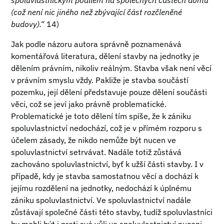
spoluvlastnickým podílem na společných částech domu
(což není nic jiného než zbývající část rozčleněné
budovy).“
14)
Jak podle názoru autora správně poznamenává
komentářová literatura, dělení stavby na jednotky je
dělením právním, nikoliv reálným. Stavba však není věcí
v právním smyslu vždy. Pakliže je stavba součástí
pozemku, její dělení představuje pouze dělení součásti
věci, což se jeví jako právně problematické.
Problematické je toto dělení tím spíše, že k zániku
spoluvlastnictví nedochází, což je v přímém rozporu s
účelem zásady, že nikdo nemůže být nucen ve
spoluvlastnictví setrvávat. Nadále totiž zůstává
zachováno spoluvlastnictví, byť k užší části stavby. I v
případě, kdy je stavba samostatnou věcí a dochází k
jejímu rozdělení na jednotky, nedochází k úplnému
zániku spoluvlastnictví. Ve spoluvlastnictví nadále
zůstávají společné části této stavby, tudíž spoluvlastníci