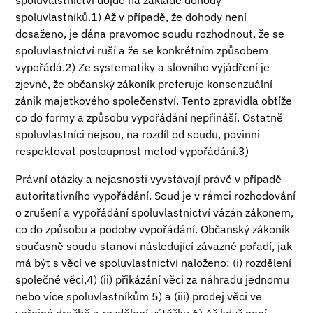
spoluvlastnictví dojde na základě dohody
spoluvlastníků.1) Až v případě, že dohody není
dosaženo, je dána pravomoc soudu rozhodnout, že se
spoluvlastnictví ruší a že se konkrétním způsobem
vypořádá.2) Ze systematiky a slovního vyjádření je
zjevné, že občanský zákoník preferuje konsenzuální
zánik majetkového společenství. Tento zpravidla obtíže
co do formy a způsobu vypořádání nepřináší. Ostatně
spoluvlastníci nejsou, na rozdíl od soudu, povinni
respektovat posloupnost metod vypořádání.3)
Právní otázky a nejasnosti vyvstávají právě v případě
autoritativního vypořádání. Soud je v rámci rozhodování
o zrušení a vypořádání spoluvlastnictví vázán zákonem,
co do způsobu a podoby vypořádání. Občanský zákoník
současně soudu stanoví následující závazné pořadí, jak
má být s věcí ve spoluvlastnictví naloženo: (i) rozdělení
společné věci,4) (ii) přikázání věci za náhradu jednomu
nebo více spoluvlastníkům 5) a (iii) prodej věci ve