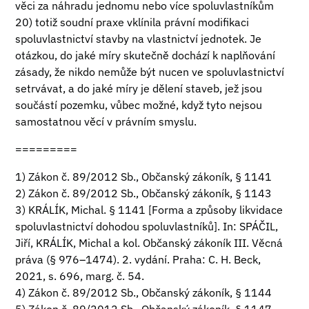
věci za náhradu jednomu nebo více spoluvlastníkům
20) totiž soudní praxe vklínila právní modifikaci
spoluvlastnictví stavby na vlastnictví jednotek. Je
otázkou, do jaké míry skutečně dochází k naplňování
zásady, že nikdo nemůže být nucen ve spoluvlastnictví
setrvávat, a do jaké míry je dělení staveb, jež jsou
součástí pozemku, vůbec možné, když tyto nejsou
samostatnou věcí v právním smyslu.
=========
1) Zákon č. 89/2012 Sb., Občanský zákoník, § 1141
2) Zákon č. 89/2012 Sb., Občanský zákoník, § 1143
3) KRÁLÍK, Michal. § 1141 [Forma a způsoby likvidace
spoluvlastnictví dohodou spoluvlastníků]. In: SPÁČIL,
Jiří, KRÁLÍK, Michal a kol. Občanský zákoník III. Věcná
práva (§ 976–1474). 2. vydání. Praha: C. H. Beck,
2021, s. 696, marg. č. 54.
4) Zákon č. 89/2012 Sb., Občanský zákoník, § 1144