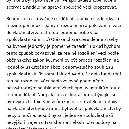
by mohli být i proti své vůli ve spoluvlastnictví nuceni
setrvat a nadále na správě společné věci kooperovat.
Soudní praxe považuje rozdělení stavby na jednotky za
mezistupeň mezi reálným rozdělením a přikázáním věci
do vlastnictví za náhradu jednomu nebo více
spoluvlastníkům. 15) Otázka charakteru dělení stavby
na bytové jednotky je poměrně zásadní. Pokud bychom
tento způsob považovali za reálné rozdělení věci podle
občanského zákoníku, mohl by být proces rozdělení na
jednotky uskutečněn i bez jednomyslného souhlasu
spoluvlastníků. Je tomu tak z důvodu, že ani standardní
reálné rozdělení věci není výslovně podmíněno
bezvýhradným souhlasem všech spoluvlastníků s touto
formou dělení. Naopak, právní literatura zabývající se
bytovým vlastnictvím zdůrazňuje, že rozdělení budovy
na vlastnictví bytů v rámci bytového spoluvlastnictví by
nebylo možné, pokud by ani jeden ze spoluvlastníků
nevyjádřil zájem o transformaci vlastnictví budovy na