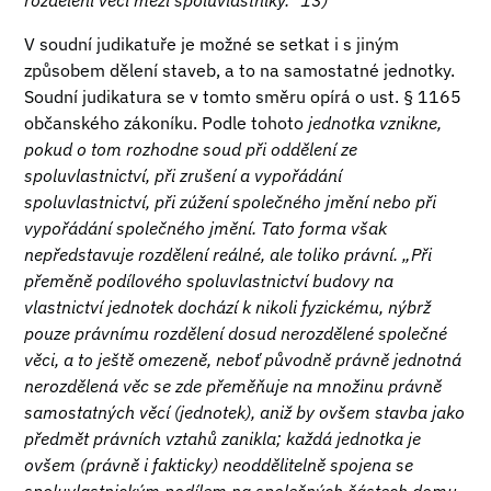
rozdělení věci mezi spoluvlastníky.“ 13)
V soudní judikatuře je možné se setkat i s jiným
způsobem dělení staveb, a to na samostatné jednotky.
Soudní judikatura se v tomto směru opírá o ust. § 1165
občanského zákoníku. Podle tohoto
jednotka vznikne,
pokud o tom rozhodne soud při oddělení ze
spoluvlastnictví, při zrušení a vypořádání
spoluvlastnictví, při zúžení společného jmění nebo při
vypořádání společného jmění. Tato forma však
nepředstavuje rozdělení reálné, ale toliko právní. „Při
přeměně podílového spoluvlastnictví budovy na
vlastnictví jednotek dochází k nikoli fyzickému, nýbrž
pouze právnímu rozdělení dosud nerozdělené společné
věci, a to ještě omezeně, neboť původně právně jednotná
nerozdělená věc se zde přeměňuje na množinu právně
samostatných věcí (jednotek), aniž by ovšem stavba jako
předmět právních vztahů zanikla; každá jednotka je
ovšem (právně i fakticky) neoddělitelně spojena se