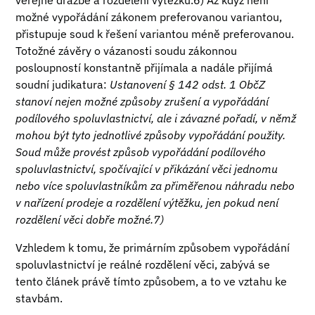
veřejné dražbě a rozdělení výtěžku.6) Až když není
možné vypořádání zákonem preferovanou variantou,
přistupuje soud k řešení variantou méně preferovanou.
Totožné závěry o vázanosti soudu zákonnou
posloupností konstantně přijímala a nadále přijímá
soudní judikatura:
Ustanovení § 142 odst. 1 ObčZ
stanoví nejen možné způsoby zrušení a vypořádání
podílového spoluvlastnictví, ale i závazné pořadí, v němž
mohou být tyto jednotlivé způsoby vypořádání použity.
Soud může provést způsob vypořádání podílového
spoluvlastnictví, spočívající v přikázání věci jednomu
nebo více spoluvlastníkům za přiměřenou náhradu nebo
v nařízení prodeje a rozdělení výtěžku, jen pokud není
rozdělení věci dobře možné.7)
Vzhledem k tomu, že primárním způsobem vypořádání
spoluvlastnictví je reálné rozdělení věci, zabývá se
tento článek právě tímto způsobem, a to ve vztahu ke
stavbám.