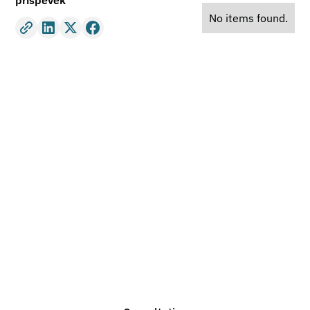
příspěvek
No items found.
Do you need legal
advice?
We are ready to help you with any legal issue. Do not
hesitate to contact us for a non-binding consultation.