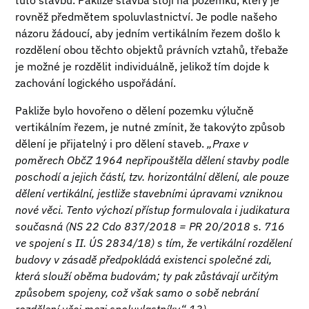
tuto stavbu. Pakliže stavba stojí na pozemku, který je
rovněž předmětem spoluvlastnictví. Je podle našeho
názoru žádoucí, aby jedním vertikálním řezem došlo k
rozdělení obou těchto objektů právních vztahů, třebaže
je možné je rozdělit individuálně, jelikož tím dojde k
zachování logického uspořádání.
Pakliže bylo hovořeno o dělení pozemku výlučně
vertikálním řezem, je nutné zmínit, že takovýto způsob
dělení je přijatelný i pro dělení staveb.
„Praxe v
poměrech ObčZ 1964 nepřipouštěla dělení stavby podle
poschodí a jejich částí, tzv. horizontální dělení, ale pouze
dělení vertikální, jestliže stavebními úpravami vzniknou
nové věci. Tento výchozí přístup formulovala i judikatura
současná (NS 22 Cdo 837/2018 = PR 20/2018 s. 716
ve spojení s II. ÚS 2834/18) s tím, že vertikální rozdělení
budovy v zásadě předpokládá existenci společné zdi,
která slouží oběma budovám; ty pak zůstávají určitým
způsobem spojeny, což však samo o sobě nebrání