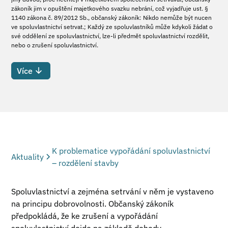
zákoník jim v opuštění majetkového svazku nebrání, což vyjadřuje ust. §
1140 zákona č. 89/2012 Sb., občanský zákoník: Nikdo nemůže být nucen
ve spoluvlastnictví setrvat.; Každý ze spoluvlastníků může kdykoli žádat o
své oddělení ze spoluvlastnictví, lze-li předmět spoluvlastnictví rozdělit,
nebo o zrušení spoluvlastnictví.
Více
K problematice vypořádání spoluvlastnictví
Aktuality
– rozdělení stavby
Spoluvlastnictví a zejména setrvání v něm je vystaveno
na principu dobrovolnosti. Občanský zákoník
předpokládá, že ke zrušení a vypořádání