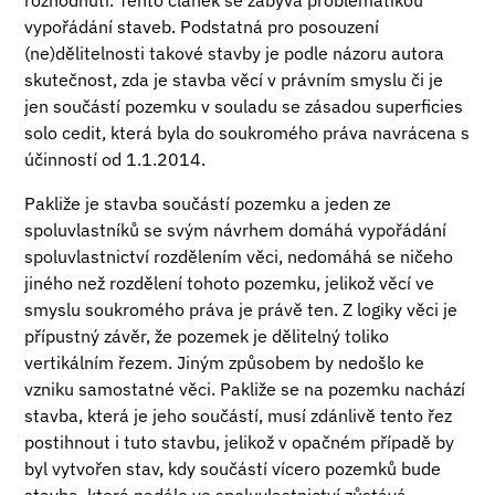
rozhodnutí. Tento článek se zabývá problematikou
vypořádání staveb. Podstatná pro posouzení
(ne)dělitelnosti takové stavby je podle názoru autora
skutečnost, zda je stavba věcí v právním smyslu či je
jen součástí pozemku v souladu se zásadou superficies
solo cedit, která byla do soukromého práva navrácena s
účinností od 1.1.2014.
Pakliže je stavba součástí pozemku a jeden ze
spoluvlastníků se svým návrhem domáhá vypořádání
spoluvlastnictví rozdělením věci, nedomáhá se ničeho
jiného než rozdělení tohoto pozemku, jelikož věcí ve
smyslu soukromého práva je právě ten. Z logiky věci je
přípustný závěr, že pozemek je dělitelný toliko
vertikálním řezem. Jiným způsobem by nedošlo ke
vzniku samostatné věci. Pakliže se na pozemku nachází
stavba, která je jeho součástí, musí zdánlivě tento řez
postihnout i tuto stavbu, jelikož v opačném případě by
byl vytvořen stav, kdy součástí vícero pozemků bude