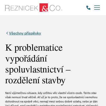
Všechny příspěvky
K problematice
vypořádání
spoluvlastnictví –
rozdělení stavby
Není výjimečnou situace, kdy určitou věc vlastní vícero osob. Tento stav
však nemusí trvat věčně. Ať už je to proto, že se spoluvlastníci nemohou
dohodnout na správě věci, nemají mezi sebou dobré vztahy, nebo je dán
jiný důvod, proč nechtějí v majetkovém společenství setrvávat, občanský