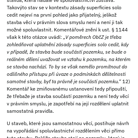
stavba, která nadále ve spoluvlastnictví zůstává.
Takovýto stav se v kontextu zásady superficies solo
cedit nejeví na první pohled jako přijatelný, jelikož
stavba věcí v právním slova smyslu není a není ji tak
možné spoluvlastnit. Komentářové znění k ust. § 1144
však k této otázce uvádí:
„V poměrech ObčZ je třeba
zohledňovat uplatnění zásady superficies solo cedit, kdy
v případě, že stavba bude součástí pozemku, se bude o
reálném dělení uvažovat ve vztahu k pozemku, na kterém
se stavba nachází. To by se však nemělo promítnout do
odlišného přístupu při úvaze o podmínkách dělitelnosti
samotné stavby, byť ta právně je součástí pozemku.“
12)
Komentář ke zmiňovanému ustanovení tedy připouští,
že třebaže je stavba součástí pozemku a není tedy věcí
v právním smyslu, je zapotřebí na její rozdělení uplatnit
samostatná pravidla.
U staveb, které jsou samostatnou věcí, postihuje návrh
na vypořádání spoluvlastnictví rozdělením věci přímo