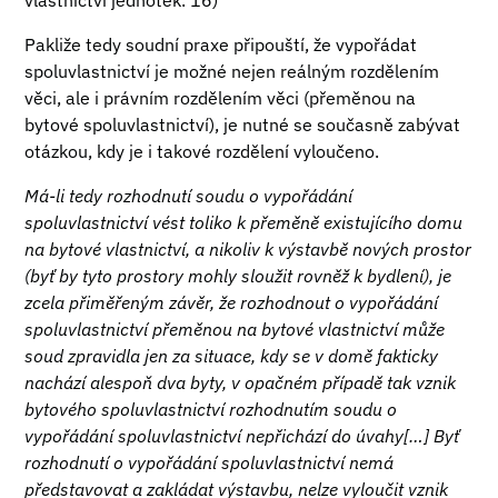
vlastnictví jednotek. 16)
Pakliže tedy soudní praxe připouští, že vypořádat
spoluvlastnictví je možné nejen reálným rozdělením
věci, ale i právním rozdělením věci (přeměnou na
bytové spoluvlastnictví), je nutné se současně zabývat
otázkou, kdy je i takové rozdělení vyloučeno.
Má-li tedy rozhodnutí soudu o vypořádání
spoluvlastnictví vést toliko k přeměně existujícího domu
na bytové vlastnictví, a nikoliv k výstavbě nových prostor
(byť by tyto prostory mohly sloužit rovněž k bydlení), je
zcela přiměřeným závěr, že rozhodnout o vypořádání
spoluvlastnictví přeměnou na bytové vlastnictví může
soud zpravidla jen za situace, kdy se v domě fakticky
nachází alespoň dva byty, v opačném případě tak vznik
bytového spoluvlastnictví rozhodnutím soudu o
vypořádání spoluvlastnictví nepřichází do úvahy[…] Byť
rozhodnutí o vypořádání spoluvlastnictví nemá
představovat a zakládat výstavbu, nelze vyloučit vznik