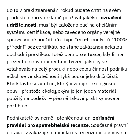
Co to v praxi znamená? Pokud budete chtít na svém
produktu nebo v reklamě používat jakékoli
označení
udržitelnosti
, musí být založeno buď na oficiálním
systému certifikace, nebo zavedeno orgány veřejné
správy. Volné použití frází typu "eco-friendly" či "100%
přírodní" bez certifikátu se stane zakázanou nekalou
obchodní praktikou. Totéž platí pro situace, kdy firma
prezentuje environmentální tvrzení jako by se
vztahovalo na celý produkt nebo celou činnost podniku,
ačkoli se ve skutečnosti týká pouze jeho dílčí části.
Představte si výrobce, který inzeruje "ekologickou
obuv", přestože ekologickým je jen jeden materiál
použitý na podešvi – přesně takové praktiky novela
postihuje.
Podnikatelé by neměli přehlédnout ani
zpřísnění
pravidel pro spotřebitelské recenze
. Současná právní
úprava již zakazuje manipulaci s recenzemi, ale novela