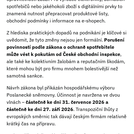
spotřebičů nebo jakéhokoli zboží s digitálními prvky to
znamená nutnost přepracovat produktové listy,
obchodní podmínky i informace na e-shopech.
Z hlediska praktických dopadů na podnikání je klíčové si
uvědomit, že tyto změny nejsou jen formální.
Porušení
povinností podle zákona o ochraně spotřebitele
může vést k pokutám od České obchodní inspekce
,
ale také ke kolektivním žalobám a reputačním škodám,
které mohou být pro firmu mnohem bolestivější než
samotná sankce.
Návrh zákona byl přikázán hospodářskému výboru
Poslanecké sněmovny. Účinnost je navržena ve dvou
vlnách –
částečně ke dni 31. července 2026 a
částečně ke dni 27. září 2026
. Transpoziční lhůty z
evropských směrnic tak dávají českým firmám relativně
krátký čas na přípravu.