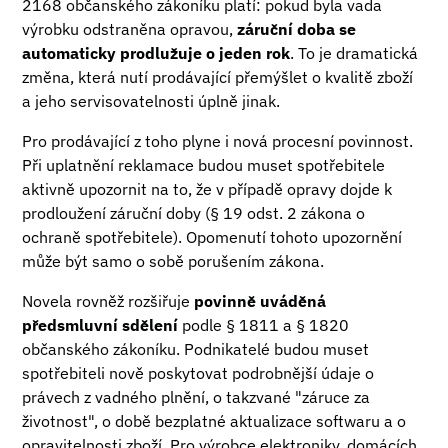
2168 občanského zákoníku platí: pokud byla vada
výrobku odstraněna opravou,
záruční doba se
automaticky prodlužuje o jeden rok
. To je dramatická
změna, která nutí prodávající přemýšlet o kvalitě zboží
a jeho servisovatelnosti úplně jinak.
Pro prodávající z toho plyne i nová procesní povinnost.
Při uplatnění reklamace budou muset spotřebitele
aktivně upozornit na to, že v případě opravy dojde k
prodloužení záruční doby (§ 19 odst. 2 zákona o
ochraně spotřebitele). Opomenutí tohoto upozornění
může být samo o sobě porušením zákona.
Novela rovněž rozšiřuje
povinně uváděná
předsmluvní sdělení
podle § 1811 a § 1820
občanského zákoníku. Podnikatelé budou muset
spotřebiteli nově poskytovat podrobnější údaje o
právech z vadného plnění, o takzvané "záruce za
životnost", o době bezplatné aktualizace softwaru a o
opravitelnosti zboží. Pro výrobce elektroniky, domácích