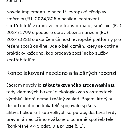
zpřísnit.
Novela implementuje hned tři evropské předpisy –
směrnici (EU) 2024/825 o posílení postavení
spotřebitelů v rámci zelené transformace, směrnici (EU)
2024/1799 o podpoře oprav zboží a nařízení (EU)
2024/3228 o ukončení činnosti evropské platformy pro
řešení sporů on-line. Jde o balík změn, který se dotkne
prakticky každého, kdo prodává zboží nebo služby
spotřebitelům.
Konec lakování nazeleno a falešných recenzí
Jádrem novely je
zákaz takzvaného greenwashingu
–
tedy klamavých tvrzení o ekologických vlastnostech
výrobků, která nemají reálný základ. Pojem, který si
dosud mnoho podnikatelů spojovalo spíše s
aktivistickou kritikou velkých korporací, dostává tvrdý
právní rámec přímo v zákoně o ochraně spotřebitele
(konkrétně v § 5 odst. 3 a příloze č. 1).