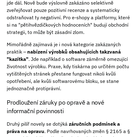
jde dál. Nově bude výslovně zakázáno selektivně
zveřejňovat pouze pozitivní recenze a systematicky
odstraňovat ty negativní. Pro e-shopy a platformy, které
si na "pětihvězdičkových hodnoceních" budují obchodní
strategii, to může být zásadní zlom.
Mimořádně zajímavá je i nová kategorie zakázaných
praktik –
nabízení výrobků obsahujících takzvaná
"kazítka"
. Jde například o software záměrně omezující
životnost výrobku. Praxe, kdy tiskárna po určitém počtu
vytištěných stránek přestane fungovat nikoli kvůli
opotřebení, ale kvůli softwarovému bloku, se stane
jednoznačně protiprávní.
Prodloužení záruky po opravě a nové
informační povinnosti
Druhý pilíř novely se dotýká
záručních podmínek a
práva na opravu
. Podle navrhovaných změn § 2165 a §