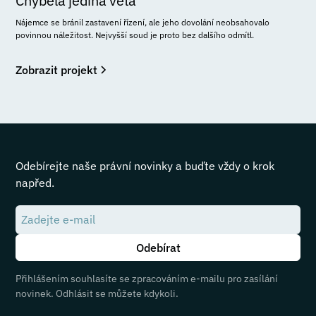
Chyběla jediná věta
Nájemce se bránil zastavení řízení, ale jeho dovolání neobsahovalo
povinnou náležitost. Nejvyšší soud je proto bez dalšího odmítl.
Zobrazit projekt
Odebírejte naše právní novinky a buďte vždy o krok
napřed.
Přihlášením souhlasíte se zpracováním e-mailu pro zasílání
novinek. Odhlásit se můžete kdykoli.