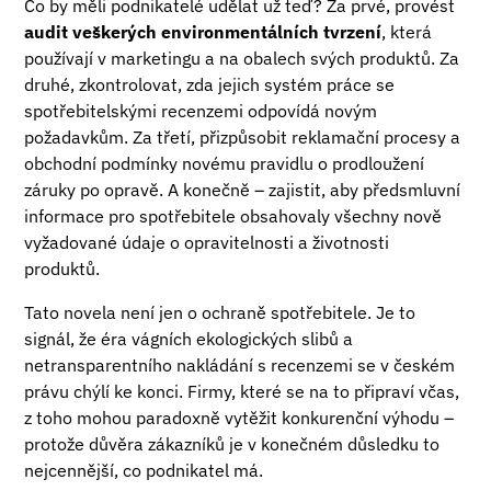
Co by měli podnikatelé udělat už teď? Za prvé, provést
audit veškerých environmentálních tvrzení
, která
používají v marketingu a na obalech svých produktů. Za
druhé, zkontrolovat, zda jejich systém práce se
spotřebitelskými recenzemi odpovídá novým
požadavkům. Za třetí, přizpůsobit reklamační procesy a
obchodní podmínky novému pravidlu o prodloužení
záruky po opravě. A konečně – zajistit, aby předsmluvní
informace pro spotřebitele obsahovaly všechny nově
vyžadované údaje o opravitelnosti a životnosti
produktů.
Tato novela není jen o ochraně spotřebitele. Je to
signál, že éra vágních ekologických slibů a
netransparentního nakládání s recenzemi se v českém
právu chýlí ke konci. Firmy, které se na to připraví včas,
z toho mohou paradoxně vytěžit konkurenční výhodu –
protože důvěra zákazníků je v konečném důsledku to
nejcennější, co podnikatel má.