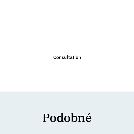
Do you need legal
advice?
We are ready to help you with any legal issue. Do not
hesitate to contact us for a non-binding consultation.
Consultation
Podobné