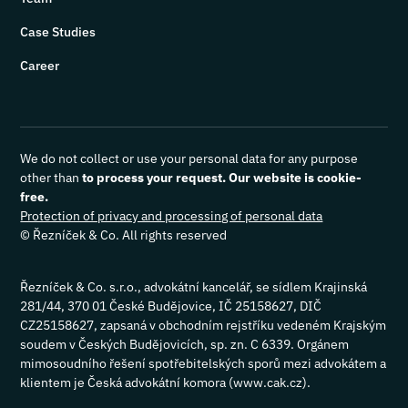
Case Studies
Career
We do not collect or use your personal data for any purpose
other than
to process your request. Our website is cookie-
free.
Protection of privacy and processing of personal data
© Řezníček & Co. All rights reserved
Řezníček & Co. s.r.o., advokátní kancelář, se sídlem Krajinská
281/44, 370 01 České Budějovice, IČ 25158627, DIČ
CZ25158627, zapsaná v obchodním rejstříku vedeném Krajským
soudem v Českých Budějovicích, sp. zn. C 6339. Orgánem
mimosoudního řešení spotřebitelských sporů mezi advokátem a
klientem je Česká advokátní komora (www.cak.cz).