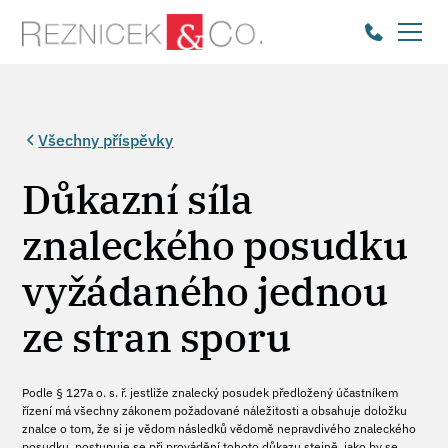
Všechny příspěvky
Důkazní síla
znaleckého posudku
vyžádaného jednou
ze stran sporu
Podle § 127a o. s. ř. jestliže znalecký posudek předložený účastníkem
řízení má všechny zákonem požadované náležitosti a obsahuje doložku
znalce o tom, že si je vědom následků vědomě nepravdivého znaleckého
posudku, postupuje se při provádění tohoto důkazu stejně, jako by se