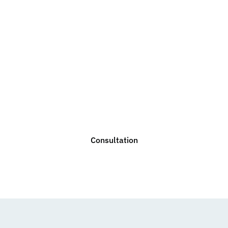
Do you need legal
advice?
We are ready to help you with any legal issue. Do not
hesitate to contact us for a non-binding consultation.
Consultation