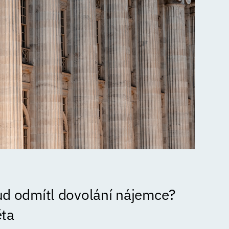
ud odmítl dovolání nájemce?
ěta