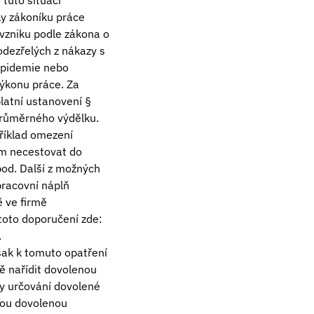
tuto situaci
ly zákoníku práce
 vzniku podle zákona o
odezřelých z nákazy s
 epidemie nebo
výkonu práce. Za
latní ustanovení §
průměrného výdělku.
příklad omezení
ům necestovat do
pod. Další z možných
pracovní náplň
ě ve firmě
 toto doporučení zde:
.
šak k tomuto opatření
ě nařídit dovolenou
y určování dovolené
nou dovolenou