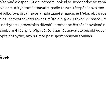
písemně alespoň 14 dní předem, pokud se nedohodne se zam
volené určuje zaměstnavatel podle rozvrhu čerpání dovolené. 
 odborová organizace a rada zaměstnanců, je třeba, aby s ro
uhlas. Zaměstnavatel rovněž může dle § 220 zákoníku práce ur
 to nezbytné z provozních důvodů; hromadné čerpání dovolené ne
souborů 4 týdny. V případě, že u zaměstnavatele působí odbo
opět nezbytné, aby s tímto postupem vyslovili souhlas.
pěvek