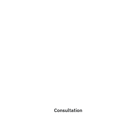
you need legal adv
lp you with any legal issue. Do not hesitate to contact u
consultation.
Consultation