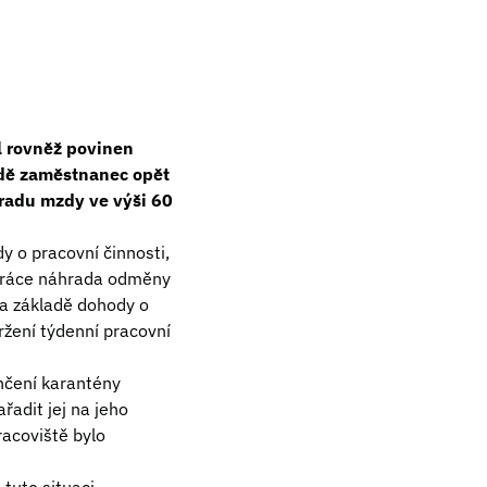
l rovněž povinen
adě zaměstnanec opět
radu mzdy ve výši 60
 o pracovní činnosti,
 práce náhrada odměny
na základě dohody o
žení týdenní pracovní
nčení karantény
řadit jej na jeho
racoviště bylo