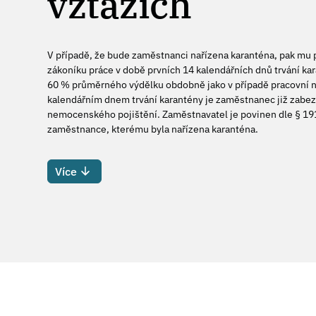
vztazích
V případě, že bude zaměstnanci nařízena karanténa, pak mu př
zákoníku práce v době prvních 14 kalendářních dnů trvání ka
60 % průměrného výdělku obdobně jako v případě pracovní n
kalendářním dnem trvání karantény je zaměstnanec již zab
nemocenského pojištění. Zaměstnavatel je povinen dle § 19
zaměstnance, kterému byla nařízena karanténa.
Více