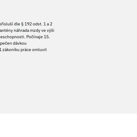
ísluší dle § 192 odst. 1 a 2
rantény náhrada mzdy ve výši
eschopnosti. Počínaje 15.
ezpečen dávkou
1 zákoníku práce omluvit