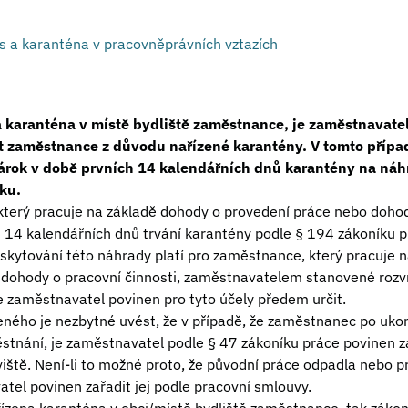
 a karanténa v pracovněprávních vztazích
 karanténa v místě bydliště zaměstnance, je zaměstnavate
t zaměstnance z důvodu nařízené karantény. V tomto příp
árok v době prvních 14 kalendářních dnů karantény na náh
ku.
terý pracuje na základě dohody o provedení práce nebo dohody
ch 14 kalendářních dnů trvání karantény podle § 194 zákoníku
oskytování této náhrady platí pro zaměstnance, který pracuje 
dohody o pracovní činnosti, zaměstnavatelem stanovené rozvr
e zaměstnavatel povinen pro tyto účely předem určit.
ného je nezbytné uvést, že v případě, že zaměstnanec po uko
stnání, je zaměstnavatel podle § 47 zákoníku práce povinen za
iště. Není-li to možné proto, že původní práce odpadla nebo p
atel povinen zařadit jej podle pracovní smlouvy.