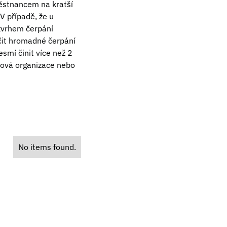
ěstnancem na kratší
V případě, že u
zvrhem čerpání
čit hromadné čerpání
smí činit více než 2
rová organizace nebo
No items found.