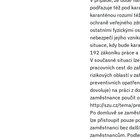
V případě, že bude na
podřazuje též pod kar
karanténou rozumí též
ochraně veřejného zdr
ostatními fyzickými os
nebezpečí jejího vznik
situace, kdy bude kar
192 zákoníku práce a
V současné situaci lz
pracovních cest do z
rizikových oblastí v 
preventivních opatření
dovoluje) na práci z d
zaměstnance poučit o p
http://szu.cz/tema/p
Po domluvě se zaměstn
lze přistoupit pouze 
zaměstnanci bez další
zaměstnancům. Podle 