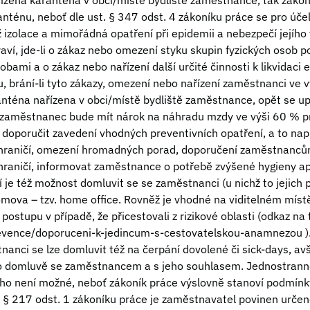
řízena karanténa v obci/místě bydliště zaměstnance, tak zákon 
anténu, neboť dle ust. § 347 odst. 4 zákoníku práce se pro úče
 izolace a mimořádná opatření při epidemii a nebezpečí jejího
aví, jde-li o zákaz nebo omezení styku skupin fyzických osob p
obami a o zákaz nebo nařízení další určité činnosti k likvidaci
u, brání-li tyto zákazy, omezení nebo nařízení zaměstnanci ve 
anténa nařízena v obci/místě bydliště zaměstnance, opět se up
 zaměstnanec bude mít nárok na náhradu mzdy ve výši 60 % 
e doporučit zavedení vhodných preventivních opatření, a to na
ahraničí, omezení hromadných porad, doporučení zaměstnanc
zahraničí, informovat zaměstnance o potřebě zvýšené hygieny a
 je též možnost domluvit se se zaměstnanci (u nichž to jejich 
omova – tzv. home office. Rovněž je vhodné na viditelném míst
ostupu v případě, že přicestovali z rizikové oblasti (odkaz na
revence/doporuceni-k-jedincum-s-cestovatelskou-anamnezou
)
anci se lze domluvit též na čerpání dovolené či sick-days, av
po domluvě se zaměstnancem a s jeho souhlasem. Jednostrann
ho není možné, neboť zákoník práce výslovně stanoví podmínk
§ 217 odst. 1 zákoníku práce je zaměstnavatel povinen urče