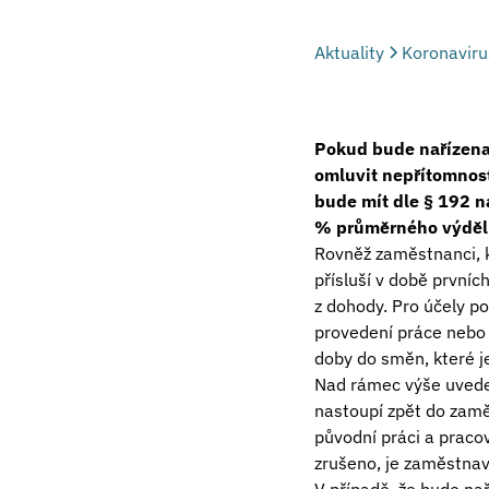
Aktuality
Koronavirus
Pokud bude nařízena
omluvit nepřítomnos
bude mít dle § 192 n
% průměrného výděl
Rovněž zaměstnanci, k
přísluší v době první
z dohody. Pro účely p
provedení práce nebo 
doby do směn, které j
Nad rámec výše uvede
nastoupí zpět do zamě
původní práci a pracov
zrušeno, je zaměstnav