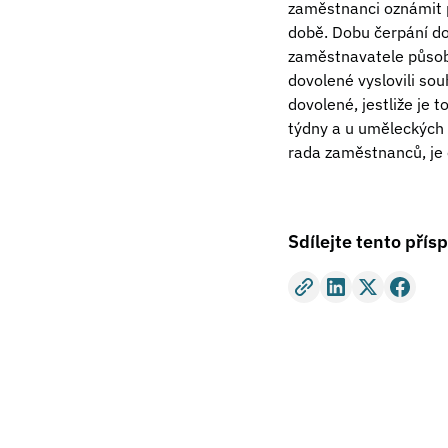
zaměstnanci oznámit 
době. Dobu čerpání do
zaměstnavatele působí
dovolené vyslovili so
dovolené, jestliže je
týdny a u uměleckých 
rada zaměstnanců, je 
Sdílejte tento přís