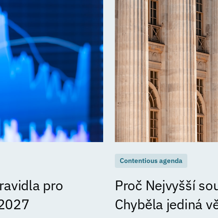
Contentious agenda
avidla pro
Proč Nejvyšší so
 2027
Chyběla jediná v