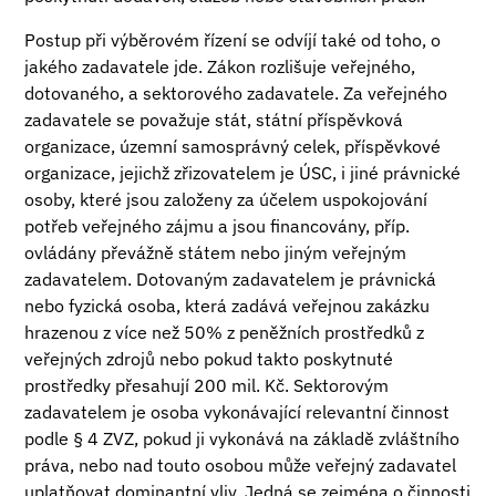
Postup při výběrovém řízení se odvíjí také od toho, o
jakého zadavatele jde. Zákon rozlišuje veřejného,
dotovaného, a sektorového zadavatele. Za veřejného
zadavatele se považuje stát, státní příspěvková
organizace, územní samosprávný celek, příspěvkové
organizace, jejichž zřizovatelem je ÚSC, i jiné právnické
osoby, které jsou založeny za účelem uspokojování
potřeb veřejného zájmu a jsou financovány, příp.
ovládány převážně státem nebo jiným veřejným
zadavatelem. Dotovaným zadavatelem je právnická
nebo fyzická osoba, která zadává veřejnou zakázku
hrazenou z více než 50% z peněžních prostředků z
veřejných zdrojů nebo pokud takto poskytnuté
prostředky přesahují 200 mil. Kč. Sektorovým
zadavatelem je osoba vykonávající relevantní činnost
podle § 4 ZVZ, pokud ji vykonává na základě zvláštního
práva, nebo nad touto osobou může veřejný zadavatel
uplatňovat dominantní vliv. Jedná se zejména o činnosti