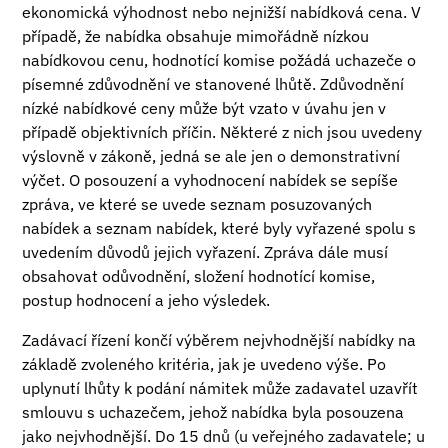
ekonomická výhodnost nebo nejnižší nabídková cena. V
případě, že nabídka obsahuje mimořádně nízkou
nabídkovou cenu, hodnotící komise požádá uchazeče o
písemné zdůvodnění ve stanovené lhůtě. Zdůvodnění
nízké nabídkové ceny může být vzato v úvahu jen v
případě objektivních příčin. Některé z nich jsou uvedeny
výslovně v zákoně, jedná se ale jen o demonstrativní
výčet. O posouzení a vyhodnocení nabídek se sepíše
zpráva, ve které se uvede seznam posuzovaných
nabídek a seznam nabídek, které byly vyřazené spolu s
uvedením důvodů jejich vyřazení. Zpráva dále musí
obsahovat odůvodnění, složení hodnotící komise,
postup hodnocení a jeho výsledek.
Zadávací řízení končí výběrem nejvhodnější nabídky na
základě zvoleného kritéria, jak je uvedeno výše. Po
uplynutí lhůty k podání námitek může zadavatel uzavřít
smlouvu s uchazečem, jehož nabídka byla posouzena
jako nejvhodnější. Do 15 dnů (u veřejného zadavatele; u