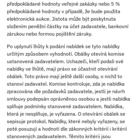
předpokládané hodnoty veřejné zakázky nebo 5 %
předpokládané hodnoty v případě, že bude použita
elektronická aukce. Jistota může být poskytnuta
složením peněžní částky na účet zadavatele, bankovní
zárukou nebo formou pojištění záruky.
Po uplynutí lhůty k podání nabídek se tyto nabídky
určitým způsobem vyhodnotí. Obálky otevírá komise
ustanovená zadavatelem. Uchazeči, kteří podali své
nabídky ve lhůtě, mají právo se účastnit otevírání
obálek. Toto právo mají ještě další osoby, o nichž to
stanoví zadavatel. Komise kontroluje, zda je nabídka
zpracována dle požadavků zadavatele, jestli je návrh
smlouvy podepsán oprávněnou osobou a jestli nabídka
splňuje podmínky stanovené zadavatelem. Nabídka,
která je nesplňuje, je vyřazena. O otevírání obálek se
sepisuje protokol. Nabídky, které nebyly vyřazeny, se
poté posuzují a hodnotí dle zákonných kritérií i kritérií
stanovených zadavatelem. Těmito kritérii jsou