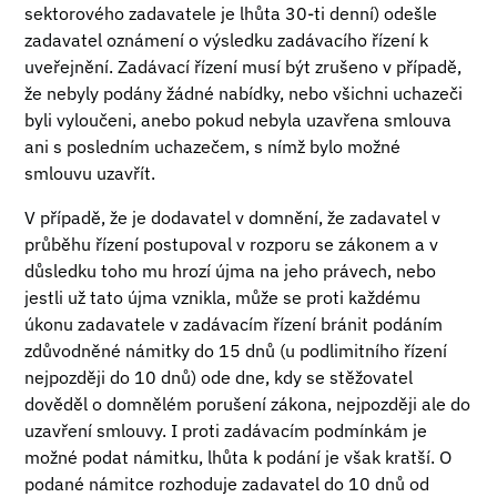
sektorového zadavatele je lhůta 30-ti denní) odešle
zadavatel oznámení o výsledku zadávacího řízení k
uveřejnění. Zadávací řízení musí být zrušeno v případě,
že nebyly podány žádné nabídky, nebo všichni uchazeči
byli vyloučeni, anebo pokud nebyla uzavřena smlouva
ani s posledním uchazečem, s nímž bylo možné
smlouvu uzavřít.
V případě, že je dodavatel v domnění, že zadavatel v
průběhu řízení postupoval v rozporu se zákonem a v
důsledku toho mu hrozí újma na jeho právech, nebo
jestli už tato újma vznikla, může se proti každému
úkonu zadavatele v zadávacím řízení bránit podáním
zdůvodněné námitky do 15 dnů (u podlimitního řízení
nejpozději do 10 dnů) ode dne, kdy se stěžovatel
dověděl o domnělém porušení zákona, nejpozději ale do
uzavření smlouvy. I proti zadávacím podmínkám je
možné podat námitku, lhůta k podání je však kratší. O
podané námitce rozhoduje zadavatel do 10 dnů od