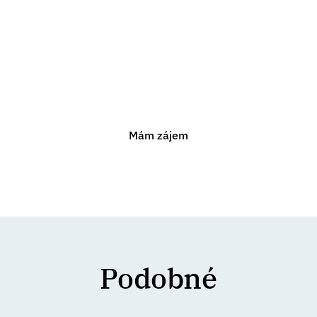
poradenství?
Jsme připraveni vám pomoci s jakýmkoli právním
problémem. Neváhejte nás kontaktovat pro nezávaznou
konzultaci.
Mám zájem
Podobné