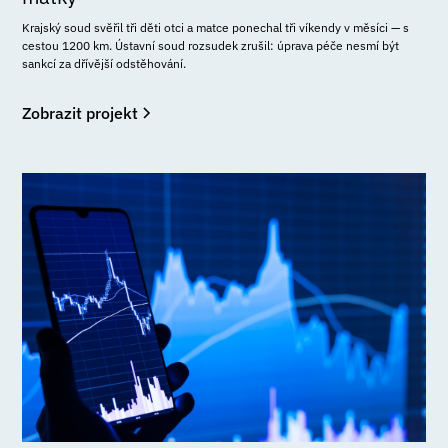
Krajský soud svěřil tři děti otci a matce ponechal tři víkendy v měsíci — s
cestou 1200 km. Ústavní soud rozsudek zrušil: úprava péče nesmí být
sankcí za dřívější odstěhování.
Zobrazit projekt