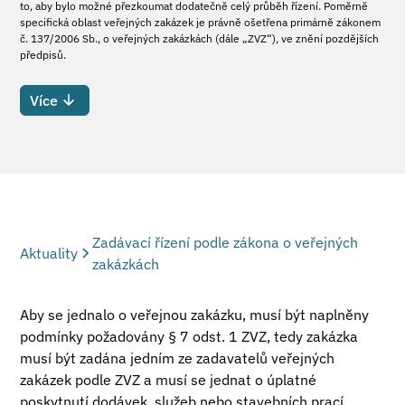
to, aby bylo možné přezkoumat dodatečně celý průběh řízení. Poměrně
specifická oblast veřejných zakázek je právně ošetřena primárně zákonem
č. 137/2006 Sb., o veřejných zakázkách (dále „ZVZ“), ve znění pozdějších
předpisů.
Více
Zadávací řízení podle zákona o veřejných
Aktuality
zakázkách
Aby se jednalo o veřejnou zakázku, musí být naplněny
podmínky požadovány § 7 odst. 1 ZVZ, tedy zakázka
musí být zadána jedním ze zadavatelů veřejných
zakázek podle ZVZ a musí se jednat o úplatné
poskytnutí dodávek, služeb nebo stavebních prací.