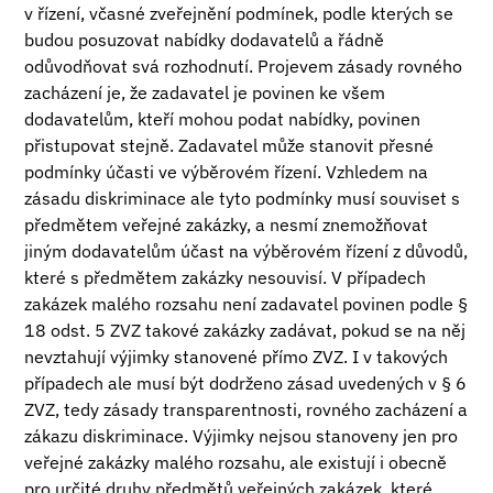
v řízení, včasné zveřejnění podmínek, podle kterých se
budou posuzovat nabídky dodavatelů a řádně
odůvodňovat svá rozhodnutí. Projevem zásady rovného
zacházení je, že zadavatel je povinen ke všem
dodavatelům, kteří mohou podat nabídky, povinen
přistupovat stejně. Zadavatel může stanovit přesné
podmínky účasti ve výběrovém řízení. Vzhledem na
zásadu diskriminace ale tyto podmínky musí souviset s
předmětem veřejné zakázky, a nesmí znemožňovat
jiným dodavatelům účast na výběrovém řízení z důvodů,
které s předmětem zakázky nesouvisí. V případech
zakázek malého rozsahu není zadavatel povinen podle §
18 odst. 5 ZVZ takové zakázky zadávat, pokud se na něj
nevztahují výjimky stanovené přímo ZVZ. I v takových
případech ale musí být dodrženo zásad uvedených v § 6
ZVZ, tedy zásady transparentnosti, rovného zacházení a
zákazu diskriminace. Výjimky nejsou stanoveny jen pro
veřejné zakázky malého rozsahu, ale existují i obecně
pro určité druhy předmětů veřejných zakázek, které