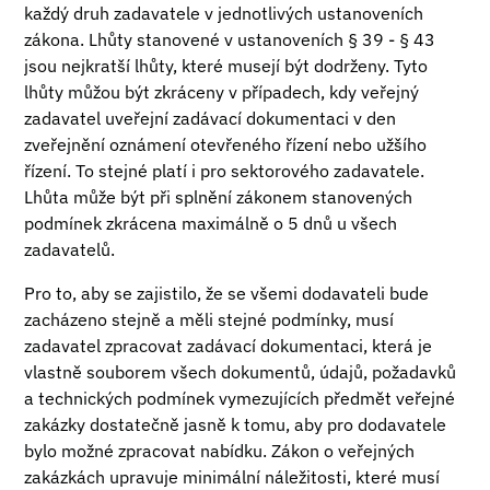
každý druh zadavatele v jednotlivých ustanoveních
zákona. Lhůty stanovené v ustanoveních § 39 - § 43
jsou nejkratší lhůty, které musejí být dodrženy. Tyto
lhůty můžou být zkráceny v případech, kdy veřejný
zadavatel uveřejní zadávací dokumentaci v den
zveřejnění oznámení otevřeného řízení nebo užšího
řízení. To stejné platí i pro sektorového zadavatele.
Lhůta může být při splnění zákonem stanovených
podmínek zkrácena maximálně o 5 dnů u všech
zadavatelů.
Pro to, aby se zajistilo, že se všemi dodavateli bude
zacházeno stejně a měli stejné podmínky, musí
zadavatel zpracovat zadávací dokumentaci, která je
vlastně souborem všech dokumentů, údajů, požadavků
a technických podmínek vymezujících předmět veřejné
zakázky dostatečně jasně k tomu, aby pro dodavatele
bylo možné zpracovat nabídku. Zákon o veřejných
zakázkách upravuje minimální náležitosti, které musí