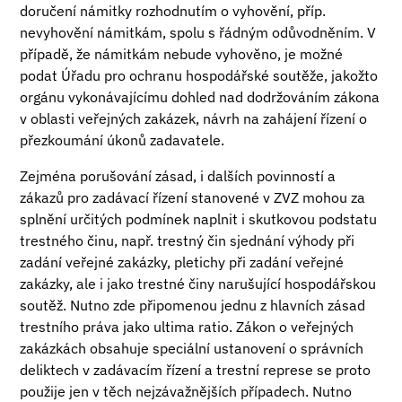
doručení námitky rozhodnutím o vyhovění, příp.
nevyhovění námitkám, spolu s řádným odůvodněním. V
případě, že námitkám nebude vyhověno, je možné
podat Úřadu pro ochranu hospodářské soutěže, jakožto
orgánu vykonávajícímu dohled nad dodržováním zákona
v oblasti veřejných zakázek, návrh na zahájení řízení o
přezkoumání úkonů zadavatele.
Zejména porušování zásad, i dalších povinností a
zákazů pro zadávací řízení stanovené v ZVZ mohou za
splnění určitých podmínek naplnit i skutkovou podstatu
trestného činu, např. trestný čin sjednání výhody při
zadání veřejné zakázky, pletichy při zadání veřejné
zakázky, ale i jako trestné činy narušující hospodářskou
soutěž. Nutno zde připomenou jednu z hlavních zásad
trestního práva jako ultima ratio. Zákon o veřejných
zakázkách obsahuje speciální ustanovení o správních
deliktech v zadávacím řízení a trestní represe se proto
použije jen v těch nejzávažnějších případech. Nutno