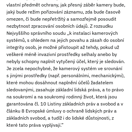
vlastní předmět ochrany, jak přesný záběr kamery bude,
jaký bude režim pořizování záznamu, zda bude časově
omezen, či bude nepřetržitý a samozřejmě posoudit
nezbytnost zpracování osobních údajů. Z rozsudku
Nejvyššího správního soudu ,,k instalaci kamerových
systémů, s ohledem na jejich povahu a zásah do osobní
integrity osob, je možné přistoupit až tehdy, pokud už
veškeré méně invazivní prostředky selhaly anebo by
nebyly schopny naplnit vytyčený účel, který je sledován.
Je zcela nepochybné, že kamerový systém ve srovnání
s jinými prostředky (např. personálními, mechanickými),
které mohou dosáhnout naplnění účelů žadatelem
sledovanými, zasahuje základní lidská práva, a to právo
na soukromí a na soukromý rodinný život, která jsou
garantována čl. 10 Listiny základních práv a svobod a v
článku 8 Evropské úmluvy o ochraně lidských práv a
základních svobod, a tudíž i do lidské důstojnosti, z
které tato práva vyplývají.”