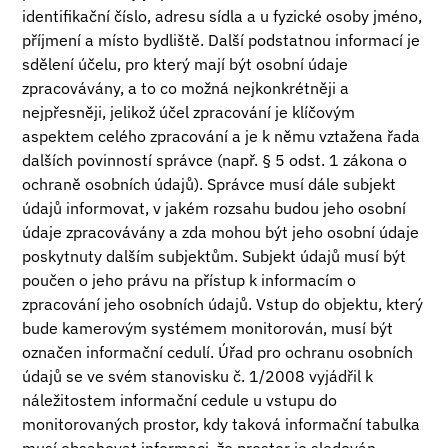
identifikační číslo, adresu sídla a u fyzické osoby jméno,
příjmení a místo bydliště. Další podstatnou informací je
sdělení účelu, pro který mají být osobní údaje
zpracovávány, a to co možná nejkonkrétněji a
nejpřesněji, jelikož účel zpracování je klíčovým
aspektem celého zpracování a je k němu vztažena řada
dalších povinností správce (např. § 5 odst. 1 zákona o
ochraně osobních údajů). Správce musí dále subjekt
údajů informovat, v jakém rozsahu budou jeho osobní
údaje zpracovávány a zda mohou být jeho osobní údaje
poskytnuty dalším subjektům. Subjekt údajů musí být
poučen o jeho právu na přístup k informacím o
zpracování jeho osobních údajů. Vstup do objektu, který
bude kamerovým systémem monitorován, musí být
označen informační cedulí. Úřad pro ochranu osobních
údajů se ve svém stanovisku č. 1/2008 vyjádřil k
náležitostem informační cedule u vstupu do
monitorovaných prostor, kdy taková informační tabulka