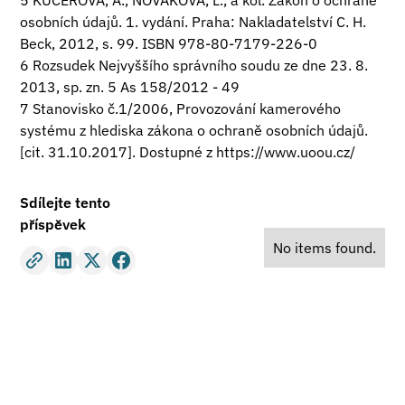
5 KUČEROVÁ, A., NOVÁKOVÁ, L., a kol. Zákon o ochraně
osobních údajů. 1. vydání. Praha: Nakladatelství C. H.
Beck, 2012, s. 99. ISBN 978-80-7179-226-0
6 Rozsudek Nejvyššího správního soudu ze dne 23. 8.
2013, sp. zn. 5 As 158/2012 - 49
7 Stanovisko č.1/2006, Provozování kamerového
systému z hlediska zákona o ochraně osobních údajů.
[cit. 31.10.2017]. Dostupné z
https://www.uoou.cz/
Sdílejte tento
příspěvek
No items found.