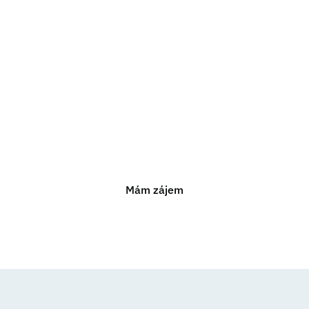
Potřebujete právní
poradenství?
Jsme připraveni vám pomoci s jakýmkoli právním
problémem. Neváhejte nás kontaktovat pro nezávaznou
konzultaci.
Mám zájem