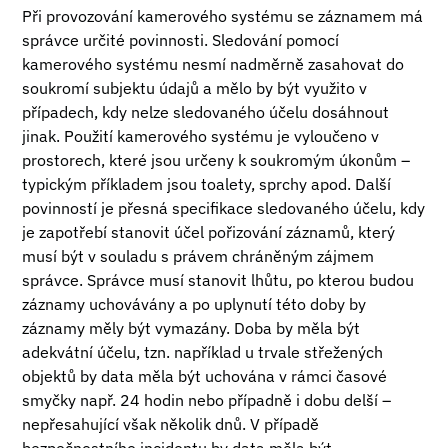
Při provozování kamerového systému se záznamem má
správce určité povinnosti. Sledování pomocí
kamerového systému nesmí nadměrně zasahovat do
soukromí subjektu údajů a mělo by být využito v
případech, kdy nelze sledovaného účelu dosáhnout
jinak. Použití kamerového systému je vyloučeno v
prostorech, které jsou určeny k soukromým úkonům –
typickým příkladem jsou toalety, sprchy apod. Další
povinností je přesná specifikace sledovaného účelu, kdy
je zapotřebí stanovit účel pořizování záznamů, který
musí být v souladu s právem chráněným zájmem
správce. Správce musí stanovit lhůtu, po kterou budou
záznamy uchovávány a po uplynutí této doby by
záznamy měly být vymazány. Doba by měla být
adekvátní účelu, tzn. například u trvale střežených
objektů by data měla být uchována v rámci časové
smyčky např. 24 hodin nebo případně i dobu delší –
nepřesahující však několik dnů. V případě