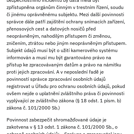
bezpečnostního incidentu by data měla být
zpřístupněna orgánům činným v trestním řízení, soudu
či jinému oprávněnému subjektu. Mezi další povinnosti
správce dále patří zajištění ochrany snímacích zařízení,
přenosových cest a datových nosičů před
neoprávněným, nahodilým přístupem či změnou,
zničením, ztrátou nebo jiným neoprávněným přístupem.
Subjekt údajů musí být o užití kamerového systému
informován a musí mu být garantováno právo na
přístup ke zpracovávaným datům a právo na námitku
proti jejich zpracování. A v neposlední řadě je
povinností správce zpracování osobních údajů
registrovat u Úřadu pro ochranu osobních údajů, pokud
ovšem nejde o uplatnění zvláštního práva či povinnosti
vyplývající ze zvláštního zákona (§ 18 odst. 1 písm. b)
zákona č. 101/2000 Sb.)
Povinnost zabezpečit shromažďované údaje je
zakotvena v § 13 odst. 1 zákona č. 101/2000 Sb., o