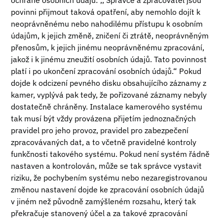
ochraně osobních údajů: ,, Správce a zpracovatel jsou
povinni přijmout taková opatření, aby nemohlo dojít k
neoprávněnému nebo nahodilému přístupu k osobním
údajům, k jejich změně, zničení či ztrátě, neoprávněným
přenosům, k jejich jinému neoprávněnému zpracování,
jakož i k jinému zneužití osobních údajů. Tato povinnost
platí i po ukončení zpracování osobních údajů.“ Pokud
dojde k odcizení pevného disku obsahujícího záznamy z
kamer, vyplývá pak tedy, že pořizované záznamy nebyly
dostatečně chráněny. Instalace kamerového systému
tak musí být vždy provázena přijetím jednoznačných
pravidel pro jeho provoz, pravidel pro zabezpečení
zpracovávaných dat, a to včetně pravidelné kontroly
funkčnosti takového systému. Pokud není systém řádně
nastaven a kontrolován, může se tak správce vystavit
riziku, že pochybením systému nebo nezaregistrovanou
změnou nastavení dojde ke zpracování osobních údajů
v jiném než původně zamýšleném rozsahu, který tak
překračuje stanovený účel a za takové zpracování