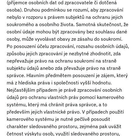
(příjemce osobních dat od zpracovatele či dotčená
osoba). Druhou podmínkou se rozumí, aby zpracování
nebylo v rozporu s právem subjektů na ochranu jejich
soukromého a osobního života. Samotná skutečnost, že
osobní údaje mohou být zpracovány bez souhlasu dané
osoby, může vyvolávat obavy ze zásahu do soukromí.
Po posouzení účelu zpracování, rozsahu osobních údajů,
způsobu jejich zpracování je nezbytné zhodnotit, zda
nepřevažuje právo na ochranu soukromí na straně
subjektu údajů anebo zda převažuje právo na straně
správce. Hlavním předmětem posouzení je zájem, který
má z hlediska práva i společnosti vyšší hodnotu.
Nejčastějším případem je právě zpracování osobních
údajů pro ochranu vlastních práv pomocí kamerového
systému, který má chránit práva správce, a to
především jejich vlastnické právo. V případech použití
kamerového systému je nutné pečlivě posoudit
charakter sledovaného prostoru, zejména pak uvážit
četnost výskytu osob, využití sledovaného prostoru,