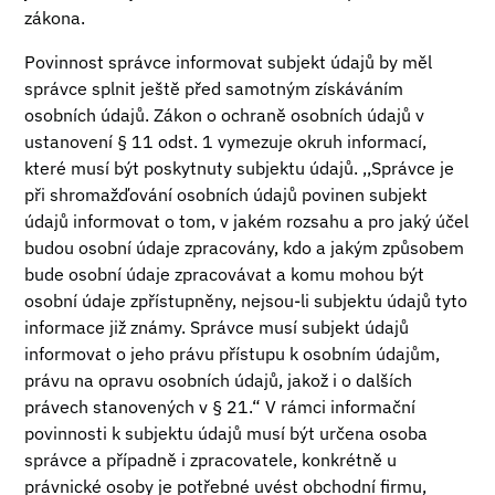
zákona.
Povinnost správce informovat subjekt údajů by měl
správce splnit ještě před samotným získáváním
osobních údajů. Zákon o ochraně osobních údajů v
ustanovení § 11 odst. 1 vymezuje okruh informací,
které musí být poskytnuty subjektu údajů. ,,Správce je
při shromažďování osobních údajů povinen subjekt
údajů informovat o tom, v jakém rozsahu a pro jaký účel
budou osobní údaje zpracovány, kdo a jakým způsobem
bude osobní údaje zpracovávat a komu mohou být
osobní údaje zpřístupněny, nejsou-li subjektu údajů tyto
informace již známy. Správce musí subjekt údajů
informovat o jeho právu přístupu k osobním údajům,
právu na opravu osobních údajů, jakož i o dalších
právech stanovených v § 21.“ V rámci informační
povinnosti k subjektu údajů musí být určena osoba
správce a případně i zpracovatele, konkrétně u
právnické osoby je potřebné uvést obchodní firmu,