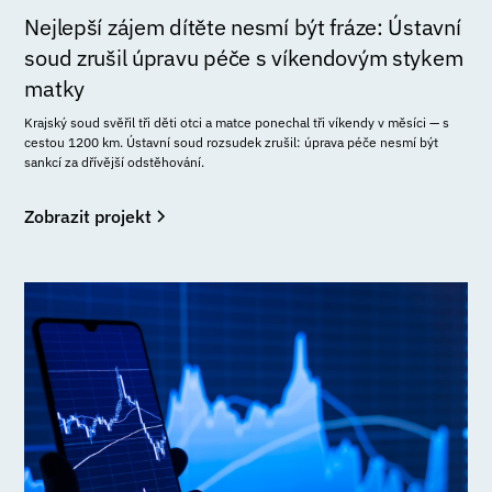
Nejlepší zájem dítěte nesmí být fráze: Ústavní
soud zrušil úpravu péče s víkendovým stykem
matky
Krajský soud svěřil tři děti otci a matce ponechal tři víkendy v měsíci — s
cestou 1200 km. Ústavní soud rozsudek zrušil: úprava péče nesmí být
sankcí za dřívější odstěhování.
Zobrazit projekt