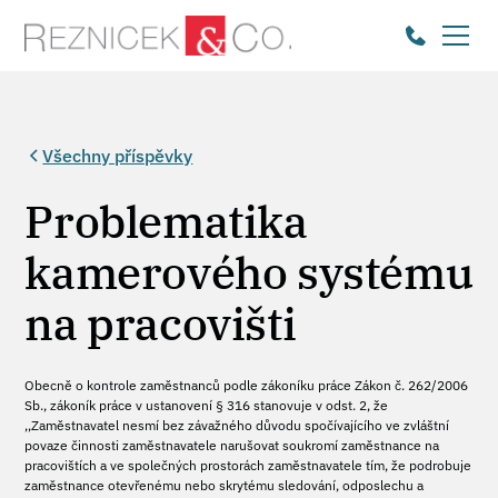
Všechny příspěvky
Problematika
kamerového systému
na pracovišti
Obecně o kontrole zaměstnanců podle zákoníku práce Zákon č. 262/2006
Sb., zákoník práce v ustanovení § 316 stanovuje v odst. 2, že
,,Zaměstnavatel nesmí bez závažného důvodu spočívajícího ve zvláštní
povaze činnosti zaměstnavatele narušovat soukromí zaměstnance na
pracovištích a ve společných prostorách zaměstnavatele tím, že podrobuje
zaměstnance otevřenému nebo skrytému sledování, odposlechu a