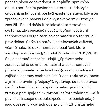
ponese plnou odpovědnost. K naplnění správního
deliktu porušením povinnosti, kterou ukládá výše
citovaná ustanovení, postačí existence stavu, kdy jsou
zpracovávané osobní údaje vystaveny riziku ztráty či
zneužití. Pokud došlo k instalování kamerového
systému, ale současně nedošlo k přijetí opatření
technického i organizačního charakteru (to zahrnuje i
pravidelnou údržbu a správu instalovaných zařízení,
včetně náležité dokumentace a opatření, které
vyžaduje ustanovení § 13 odst. 2 zákona č. 101/2000
Sb., o ochraně osobních údajů: ,,Správce nebo
zpracovatel je povinen zpracovat a dokumentovat
přijatá a provedená technickoorganizační opatření k
zajištění ochrany osobních údajů v souladu se zákonem
a jinými právními předpisy“), vystavuje se tak správce
nedůvodnému riziku neoprávněného zpracování či
ztráty a postupuje tak v rozporu s tímto zákonem. Další
povinnosti spojené se zabezpečením osobních údajů
jsou obsaženy v dalších odstavcích § 13 příslušného