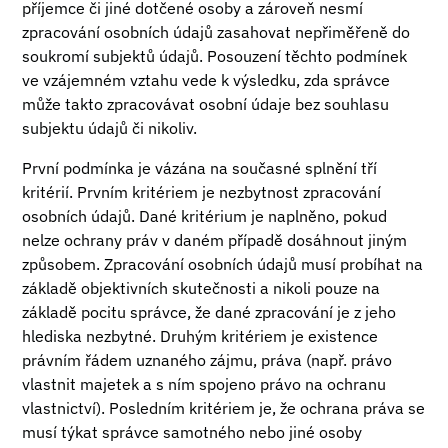
příjemce či jiné dotčené osoby a zároveň nesmí
zpracování osobních údajů zasahovat nepřiměřeně do
soukromí subjektů údajů. Posouzení těchto podmínek
ve vzájemném vztahu vede k výsledku, zda správce
může takto zpracovávat osobní údaje bez souhlasu
subjektu údajů či nikoliv.
První podmínka je vázána na současné splnění tří
kritérií. Prvním kritériem je nezbytnost zpracování
osobních údajů. Dané kritérium je naplněno, pokud
nelze ochrany práv v daném případě dosáhnout jiným
způsobem. Zpracování osobních údajů musí probíhat na
základě objektivních skutečnosti a nikoli pouze na
základě pocitu správce, že dané zpracování je z jeho
hlediska nezbytné. Druhým kritériem je existence
právním řádem uznaného zájmu, práva (např. právo
vlastnit majetek a s ním spojeno právo na ochranu
vlastnictví). Posledním kritériem je, že ochrana práva se
musí týkat správce samotného nebo jiné osoby