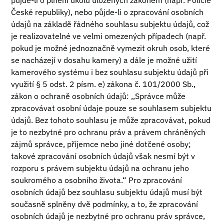
půjde-li o plnění úkolů uložených zákonem (např. Policie
České republiky), nebo půjde-li o zpracování osobních
údajů na základě řádného souhlasu subjektu údajů, což
je realizovatelné ve velmi omezených případech (např.
pokud je možné jednoznačně vymezit okruh osob, které
se nacházejí v dosahu kamery) a dále je možné užití
kamerového systému i bez souhlasu subjektu údajů při
využití § 5 odst. 2 písm. e) zákona č. 101/2000 Sb.,
zákon o ochraně osobních údajů: ,,Správce může
zpracovávat osobní údaje pouze se souhlasem subjektu
údajů. Bez tohoto souhlasu je může zpracovávat, pokud
je to nezbytné pro ochranu práv a právem chráněných
zájmů správce, příjemce nebo jiné dotčené osoby;
takové zpracování osobních údajů však nesmí být v
rozporu s právem subjektu údajů na ochranu jeho
soukromého a osobního života.“ Pro zpracování
osobních údajů bez souhlasu subjektu údajů musí být
současně splněny dvě podmínky, a to, že zpracování
osobních údajů je nezbytné pro ochranu práv správce,