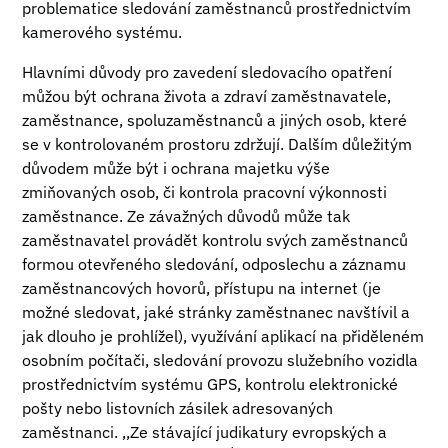
problematice sledování zaměstnanců prostřednictvím
kamerového systému.
Hlavními důvody pro zavedení sledovacího opatření
můžou být ochrana života a zdraví zaměstnavatele,
zaměstnance, spoluzaměstnanců a jiných osob, které
se v kontrolovaném prostoru zdržují. Dalším důležitým
důvodem může být i ochrana majetku výše
zmiňovaných osob, či kontrola pracovní výkonnosti
zaměstnance. Ze závažných důvodů může tak
zaměstnavatel provádět kontrolu svých zaměstnanců
formou otevřeného sledování, odposlechu a záznamu
zaměstnancových hovorů, přístupu na internet (je
možné sledovat, jaké stránky zaměstnanec navštívil a
jak dlouho je prohlížel), využívání aplikací na přiděleném
osobním počítači, sledování provozu služebního vozidla
prostřednictvím systému GPS, kontrolu elektronické
pošty nebo listovních zásilek adresovaných
zaměstnanci. ,,Ze stávající judikatury evropských a