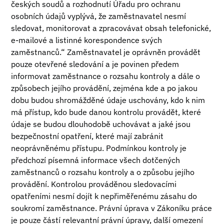
českých soudů a rozhodnutí Úřadu pro ochranu
osobních údajů vyplývá, že zaměstnavatel nesmí
sledovat, monitorovat a zpracovávat obsah telefonické,
e-mailové a listinné korespondence svých
zaměstnanců.“ Zaměstnavatel je oprávněn provádět
pouze otevřené sledování a je povinen předem
informovat zaměstnance o rozsahu kontroly a dále o
způsobech jejího provádění, zejména kde a po jakou
dobu budou shromážděné údaje uschovány, kdo k nim
má přístup, kdo bude danou kontrolu provádět, které
údaje se budou dlouhodobě uchovávat a jaké jsou
bezpečnostní opatření, které mají zabránit
neoprávněnému přístupu. Podmínkou kontroly je
předchozí písemná informace všech dotčených
zaměstnanců o rozsahu kontroly a o způsobu jejího
provádění. Kontrolou prováděnou sledovacími
opatřeními nesmí dojít k nepřiměřenému zásahu do
soukromí zaměstnance. Právní úprava v Zákoníku práce
je pouze částí relevantní právní úpravy, další omezení