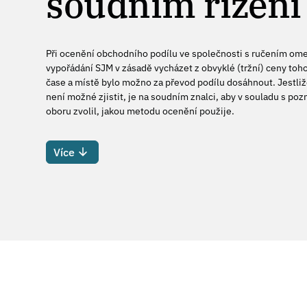
soudním řízení
Při ocenění obchodního podílu ve společnosti s ručením ome
vypořádání SJM v zásadě vycházet z obvyklé (tržní) ceny toh
čase a místě bylo možno za převod podílu dosáhnout. Jestliž
není možné zjistit, je na soudním znalci, aby v souladu s po
oboru zvolil, jakou metodu ocenění použije.
Více