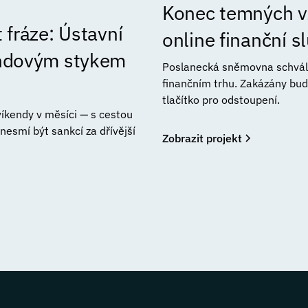
Konec temných vz
 fráze: Ústavní
online finanční 
endovým stykem
Poslanecká sněmovna schválil
finančním trhu. Zakázány bud
tlačítko pro odstoupení.
 víkendy v měsíci — s cestou
esmí být sankcí za dřívější
Zobrazit projekt