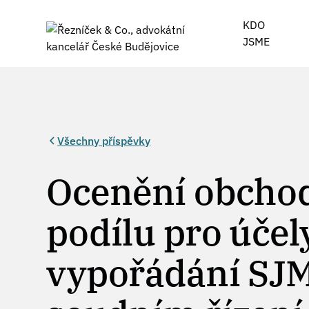
KDO
JSME
Všechny příspěvky
Ocenění obcho
podílu pro účel
vypořádání SJM