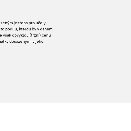
zeným je třeba pro účely
oto podílu, kterou by v daném
e však obvyklou (tržní) cenu
znatky dosaženými v jeho