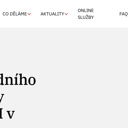
ONLINE
CO DĚLÁME
AKTUALITY
FAQ
SLUŽBY
dního
y
 v