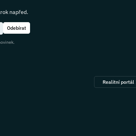
krok napřed.
novinek.
Realitní portál