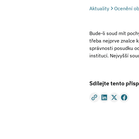
Aktuality
Ocenění ob
Bude-li soud mít poch
třeba nejprve znalce 
správnosti posudku o
institucí. Nejvyšší s
Sdílejte tento přís