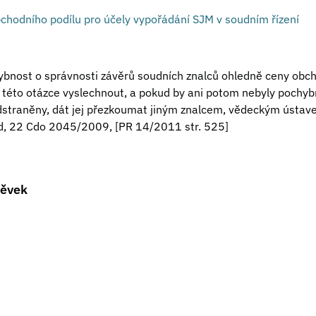
chodního podílu pro účely vypořádání SJM v soudním řízení
ybnost o správnosti závěrů soudních znalců ohledně ceny obch
k této otázce vyslechnout, a pokud by ani potom nebyly pochyb
dstraněny, dát jej přezkoumat jiným znalcem, vědeckým ústav
oud, 22 Cdo 2045/2009, [PR 14/2011 str. 525]
pěvek