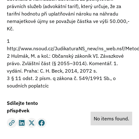
právních služeb (advokátní tarif), který určuje, že za
tarifní hodnotu při uplatňování nároku na náhradu
nemajetkové újmy se považuje částka ve výši 50.000,-
Kč.
1
http://www.nsoud.cz/JudikaturaNS_new/ns_web.nsf/Metod
2 Hulmák, M. a kol.: Občanský zákoník VI. Závazkové
právo. Zvláštní část (§ 2055–3014). Komentář. 1.
vydání. Praha: C. H. Beck, 2014, 2072 s.
3 § 11 odst. 2 písm. q zákona č. 549/1991 Sb., o
soudních poplatcíc
Sdílejte tento
příspěvek
No items found.