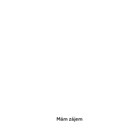
Potřebujete právní
poradenství?
Jsme připraveni vám pomoci s jakýmkoli právním
problémem. Neváhejte nás kontaktovat pro nezávaznou
konzultaci.
Mám zájem