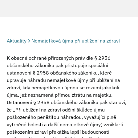
Aktuality
Nemajetková újma při ublížení na zdraví
K obecné ochraně přirozených práv dle § 2956
občanského zákoníku pak přistupuje speciální
ustanovení § 2958 občanského zákoníku, které
upravuje náhradu nemajetkové újmy při ublížení na
zdraví, kdy nemajetkovou újmou se rozumí jakákoli
újma, jež neznamená přímou ztrátu na majetku.
Ustanovení § 2958 občanského zákoníku pak stanoví,
že „Při ublížení na zdraví odčiní škůdce újmu
poškozeného peněžitou náhradou, vyvažující plně
vytrpěné bolesti a další nemajetkové újmy; vznikla-li
poškozením zdraví překážka lepší budoucnosti