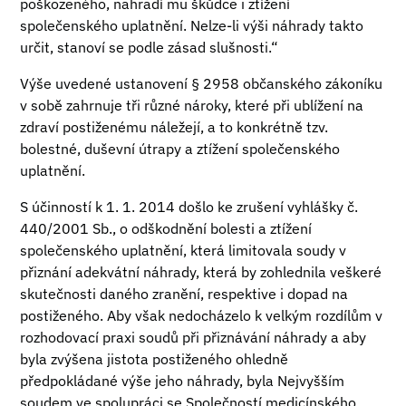
poškozeného, nahradí mu škůdce i ztížení
společenského uplatnění. Nelze-li výši náhrady takto
určit, stanoví se podle zásad slušnosti.“
Výše uvedené ustanovení § 2958 občanského zákoníku
v sobě zahrnuje tři různé nároky, které při ublížení na
zdraví postiženému náležejí, a to konkrétně tzv.
bolestné, duševní útrapy a ztížení společenského
uplatnění.
S účinností k 1. 1. 2014 došlo ke zrušení vyhlášky č.
440/2001 Sb., o odškodnění bolesti a ztížení
společenského uplatnění, která limitovala soudy v
přiznání adekvátní náhrady, která by zohlednila veškeré
skutečnosti daného zranění, respektive i dopad na
postiženého. Aby však nedocházelo k velkým rozdílům v
rozhodovací praxi soudů při přiznávání náhrady a aby
byla zvýšena jistota postiženého ohledně
předpokládané výše jeho náhrady, byla Nejvyšším
soudem ve spolupráci se Společností medicínského