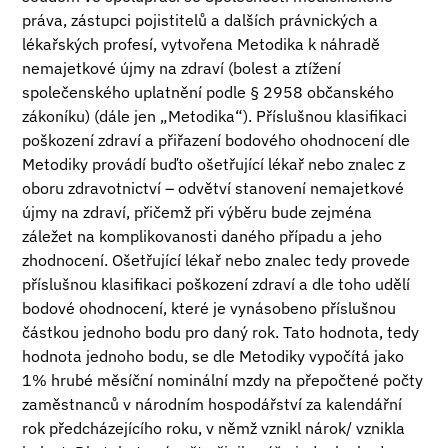
práva, zástupci pojistitelů a dalších právnických a
lékařských profesí, vytvořena Metodika k náhradě
nemajetkové újmy na zdraví (bolest a ztížení
společenského uplatnění podle § 2958 občanského
zákoníku) (dále jen „Metodika“). Příslušnou klasifikaci
poškození zdraví a přiřazení bodového ohodnocení dle
Metodiky provádí buďto ošetřující lékař nebo znalec z
oboru zdravotnictví – odvětví stanovení nemajetkové
újmy na zdraví, přičemž při výběru bude zejména
záležet na komplikovanosti daného případu a jeho
zhodnocení. Ošetřující lékař nebo znalec tedy provede
příslušnou klasifikaci poškození zdraví a dle toho udělí
bodové ohodnocení, které je vynásobeno příslušnou
částkou jednoho bodu pro daný rok. Tato hodnota, tedy
hodnota jednoho bodu, se dle Metodiky vypočítá jako
1% hrubé měsíční nominální mzdy na přepočtené počty
zaměstnanců v národním hospodářství za kalendářní
rok předcházejícího roku, v němž vznikl nárok/ vznikla