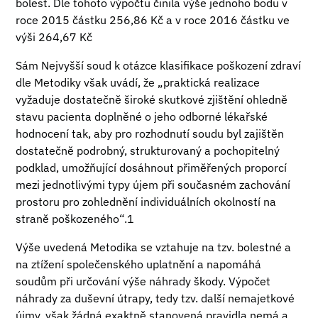
bolest. Dle tohoto výpočtu činila výše jednoho bodu v
roce 2015 částku 256,86 Kč a v roce 2016 částku ve
výši 264,67 Kč
Sám Nejvyšší soud k otázce klasifikace poškození zdraví
dle Metodiky však uvádí, že „praktická realizace
vyžaduje dostatečně široké skutkové zjištění ohledně
stavu pacienta doplněné o jeho odborné lékařské
hodnocení tak, aby pro rozhodnutí soudu byl zajištěn
dostatečně podrobný, strukturovaný a pochopitelný
podklad, umožňující dosáhnout přiměřených proporcí
mezi jednotlivými typy újem při současném zachování
prostoru pro zohlednění individuálních okolností na
straně poškozeného“.1
Výše uvedená Metodika se vztahuje na tzv. bolestné a
na ztížení společenského uplatnění a napomáhá
soudům při určování výše náhrady škody. Výpočet
náhrady za duševní útrapy, tedy tzv. další nemajetkové
újmy, však žádná exaktně stanovená pravidla nemá a