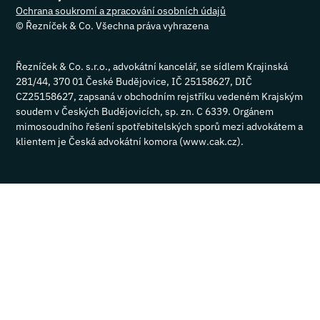
Ochrana soukromí a zpracování osobních údajů
©
Řezníček & Co. Všechna práva vyhrazena
Řezníček & Co. s.r.o., advokátní kancelář, se sídlem Krajinská
281/44, 370 01 České Budějovice, IČ 25158627, DIČ
CZ25158627, zapsaná v obchodním rejstříku vedeném Krajským
soudem v Českých Budějovicích, sp. zn. C 6339. Orgánem
mimosoudního řešení spotřebitelských sporů mezi advokátem a
klientem je Česká advokátní komora (www.cak.cz).