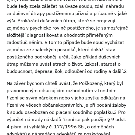
bude tedy zcela záležet na úvaze soudu, zdali náhradu
za duševní útrapy postiženému přizná a případně v jaké
výši. Prokázání duševních útrap, které se projevují
zejména v psychické rovině postiženého, je samozřejmě
složitější diagnostikovat a ohodnotit přiměřeným
zadostiučiněním. V tomto případě bude soud vycházet
zejména ze znaleckých posudků, které dokáží stav
postiženého podrobněji určit. Jako příklad duševních
útrap můžeme uvést strach o život, úzkost, starost o
budoucnost, deprese, šok, odloučení od rodiny a další.2
Na závěr bychom chtěli uvést, že Poškozený, který byl
pravomocným odsuzujícím rozhodnutím v trestním
řízení se svým nárokem nebo v jeho zbytku odkázán na
řízení ve věcech občanskoprávních, je při podání žaloby
k soudu osvobozen od placení soudního poplatku.3 Pro
výpočet náhrady nákladů řízení se pak použije § 9 odst.
4 písm. a) vyhlášky č. 177/1996 Sb., o odměnách
advokátů a náhradách advokátů za poskytování