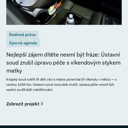
Rodinné právo
Sporná agenda
Nejlepší zájem dítěte nesmí být fráze: Ústavní
soud zrušil úpravu péče s víkendovým stykem
matky
Krajský soud svěřil tři děti otci a matce ponechal tři víkendy v měsíci — s
cestou 1200 km. Ústavní soud rozsudek zrušil: úprava péče nesmí být
sankcí za dřívější odstěhování.
Zobrazit projekt