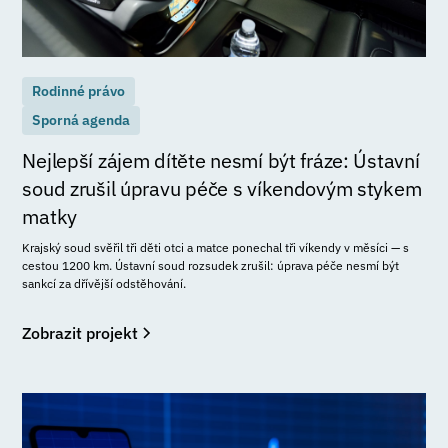
Rodinné právo
Sporná agenda
Nejlepší zájem dítěte nesmí být fráze: Ústavní
soud zrušil úpravu péče s víkendovým stykem
matky
Krajský soud svěřil tři děti otci a matce ponechal tři víkendy v měsíci — s
cestou 1200 km. Ústavní soud rozsudek zrušil: úprava péče nesmí být
sankcí za dřívější odstěhování.
Zobrazit projekt