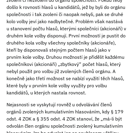
zvolení či nezvolení do orgánu společnosti. Pokud tedy
došlo k rovnosti hlasů u kandidátů, jež by byli do orgánu
společnosti i tak zvoleni či naopak nebyli, pak se druhé
kolo volby jeví jako nadbytečné. Problém však nastává
u stanovení počtu hlasů, kterými společníci (akcionáři) v
druhém kole volby disponují. První možností je pustit do
druhého kola volby všechny společníky (akcionáře),
kteří by disponovali stejným počtem hlasů jako v
prvním kole volby. Druhou možností je přidělit každému
společníkovi (akcionáři) „zbytkový“ počet hlasů, který
nebyl použit pro volbu již zvolených členů orgánu. A
konečně jako třetí možnost se nabízí využití těch hlasů,
které byly v prvním kole volby využity pro volbu
kandidátů, u kterých nastala rovnost.
Nejasnosti se vyskytují rovněž u odvolávání členů
orgánů zvolených kumulativním hlasováním, kdy § 179
odst. 4 ZOK a § 355 odst. 4 ZOK stanoví, že „má-li být
odvolán člen orgánu společnosti zvolený kumulativním