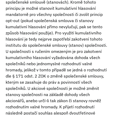
společenské smlouvě (stanovách). Kromě tohoto
principu je možné stanovit kumulativní hlasování
mandatorně pro všechny společnosti či zvolit princip
opt-out (pokud společenská smlouva či stanovy
kumulativní hlasování přímo nevylučují, pak se tento
způsob hlasování použije). Pro využití kumulativního
hlasování je tedy nejprve zapotřebí zakotvení tohoto
institutu do společenské smlouvy (stanov) společnosti.
U společnosti s ručením omezeným je pro zakotvení
kumulativního hlasování vyžadována dohoda všech
společníků nebo jednomyslné rozhodnutí valné
hromady, jelikož v tomto případě se jedná o rozhodnutí
dle § 171 odst. 2 ZOK o změně společenské smlouvy,
kterým se zasahuje do práv a povinností všech
společníků. U akciové společnosti je možné změnit
stanovy společnosti na základě dohody všech
akcionářů, anebo určí-li tak zákon či stanovy rovněž
rozhodnutím valné hromady. K přijetí rozhodnutí
následně postačí souhlas alespoň dvoutřetinové