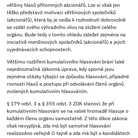
většiny hlasů přítomných akcionářů. Lze si však jen
těžko představit motivaci většinových společníků
(akcionářů), která by je vedla k rozhodnutí dobrovolně
se vzdát svého výhradního vlivu na složení celého
orgánu. Bude tedy v tomto ohledu záležet zejména na
iniciativě menšinových společníků (akcionářů) a jejich
vyjednávacích schopnostech.
Většímu rozšíření kumulativního hlasování brání také
nejednoznačná zákonná úprava, kdy sporné jsou
zejména otázky týkající se způsobu hlasování, případné
rovnosti hlasů a postupu při odvolávání členů orgánů
zvolených kumulativním hlasováním.
§ 179 odst. 3 a § 355 odst. 3 ZOK stanoví, že při
kumulativním hlasování se na valné hromadě hlasuje o
každém členu orgánu samostatně. Z této dikce zákona
však nevyplývá, zda má být samotné hlasování
realizováno veřejně či tajně a zda má být o kandidátech