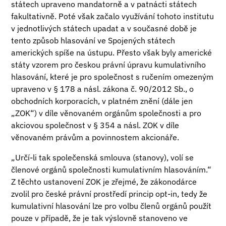
státech upraveno mandatorně a v patnácti státech
fakultativně. Poté však začalo využívání tohoto institutu
v jednotlivých státech upadat a v současné době je
tento způsob hlasování ve Spojených státech
amerických spíše na ústupu. Přesto však byly americké
státy vzorem pro českou právní úpravu kumulativního
hlasování, které je pro společnost s ručením omezeným
upraveno v § 178 a násl. zákona č. 90/2012 Sb., o
obchodních korporacích, v platném znění (dále jen
„ZOK“) v díle věnovaném orgánům společnosti a pro
akciovou společnost v § 354 a násl. ZOK v díle
věnovaném právům a povinnostem akcionáře.
„Určí-li tak společenská smlouva (stanovy), volí se
členové orgánů společnosti kumulativním hlasováním.“
Z těchto ustanovení ZOK je zřejmé, že zákonodárce
zvolil pro české právní prostředí princip opt-in, tedy že
kumulativní hlasování lze pro volbu členů orgánů použít
pouze v případě, že je tak výslovně stanoveno ve