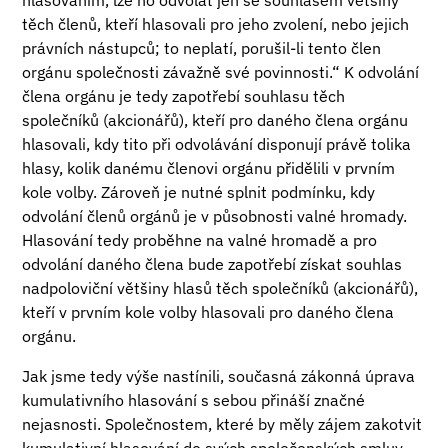
hlasováním, lze ho odvolat jen se souhlasem většiny
těch členů, kteří hlasovali pro jeho zvolení, nebo jejich
právních nástupců; to neplatí, porušil-li tento člen
orgánu společnosti závažně své povinnosti.“ K odvolání
člena orgánu je tedy zapotřebí souhlasu těch
společníků (akcionářů), kteří pro daného člena orgánu
hlasovali, kdy tito při odvolávání disponují právě tolika
hlasy, kolik danému členovi orgánu přidělili v prvním
kole volby. Zároveň je nutné splnit podmínku, kdy
odvolání členů orgánů je v působnosti valné hromady.
Hlasování tedy proběhne na valné hromadě a pro
odvolání daného člena bude zapotřebí získat souhlas
nadpoloviční většiny hlasů těch společníků (akcionářů),
kteří v prvním kole volby hlasovali pro daného člena
orgánu.
Jak jsme tedy výše nastínili, současná zákonná úprava
kumulativního hlasování s sebou přináší značné
nejasnosti. Společnostem, které by měly zájem zakotvit