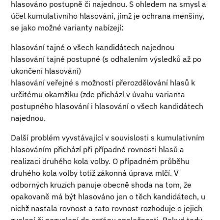
hlasováno postupně či najednou. S ohledem na smysl a
účel kumulativního hlasování, jímž je ochrana menšiny,
se jako možné varianty nabízejí:
hlasování tajné o všech kandidátech najednou
hlasování tajné postupné (s odhalením výsledků až po
ukončení hlasování)
hlasování veřejné s možností přerozdělování hlasů k
určitému okamžiku (zde přichází v úvahu varianta
postupného hlasování i hlasování o všech kandidátech
najednou.
Další problém vyvstávající v souvislosti s kumulativním
hlasováním přichází při případné rovnosti hlasů a
realizaci druhého kola volby. O případném průběhu
druhého kola volby totiž zákonná úprava mlčí. V
odborných kruzích panuje obecně shoda na tom, že
opakovaně má být hlasováno jen o těch kandidátech, u
nichž nastala rovnost a tato rovnost rozhoduje o jejich