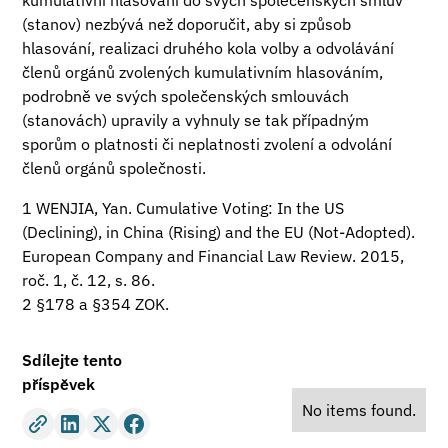
kumulativní hlasování do svých společenských smluv
(stanov) nezbývá než doporučit, aby si způsob
hlasování, realizaci druhého kola volby a odvolávání
členů orgánů zvolených kumulativním hlasováním,
podrobně ve svých společenských smlouvách
(stanovách) upravily a vyhnuly se tak případným
sporům o platnosti či neplatnosti zvolení a odvolání
členů orgánů společnosti.
1 WENJIA, Yan. Cumulative Voting: In the US
(Declining), in China (Rising) and the EU (Not-Adopted).
European Company and Financial Law Review. 2015,
roč. 1, č. 12, s. 86.
2 §178 a §354 ZOK.
Sdílejte tento
příspěvek
No items found.