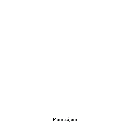
Potřebujete právní
poradenství?
Jsme připraveni vám pomoci s jakýmkoli právním
problémem. Neváhejte nás kontaktovat pro nezávaznou
konzultaci.
Mám zájem