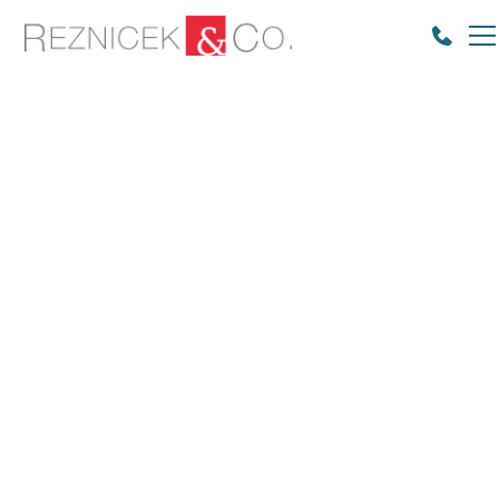
Úspěšné zastupování
klienta ve
známkoprávním
sporu s BMW
Úspěšné zastupování českého prodejce v
mezinárodním sporu.