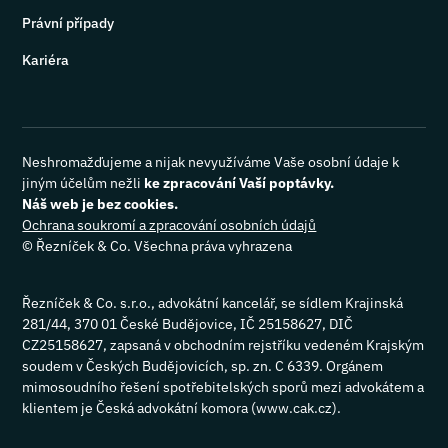
Právní případy
Kariéra
Neshromažďujeme a nijak nevyužíváme Vaše osobní údaje k
jiným účelům nežli
ke zpracování Vaší poptávky.
Náš web je bez cookies.
Ochrana soukromí a zpracování osobních údajů
©
Řezníček & Co. Všechna práva vyhrazena
Řezníček & Co. s.r.o., advokátní kancelář, se sídlem Krajinská
281/44, 370 01 České Budějovice, IČ 25158627, DIČ
CZ25158627, zapsaná v obchodním rejstříku vedeném Krajským
soudem v Českých Budějovicích, sp. zn. C 6339. Orgánem
mimosoudního řešení spotřebitelských sporů mezi advokátem a
klientem je Česká advokátní komora (www.cak.cz).