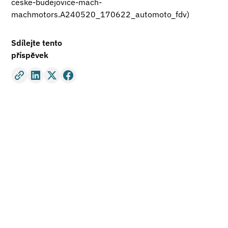
ceske-budejovice-mach-
machmotors.A240520_170622_automoto_fdv)
Sdílejte tento
příspěvek
Staňte se součástí
našeho úspěchu