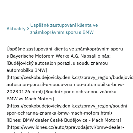
Úspěšné zastupování klienta ve
Aktuality
známkoprávním sporu s BMW
Úspěšné zastupování klienta ve známkoprávním sporu
s Bayerische Motorem Werke A.G. Napsali o nás:
[Budějovický autosalon porazil u soudu známou
automobilku BMW]
(https://ceskobudejovicky.denik.cz/zpravy_region/budejovi
autosalon-porazil-u-soudu-znamou-automobilku-bmw-
20230126.html) [Soudní spor o ochrannou známku
BMW vs Mach Motors]
(https://ceskobudejovicky.denik.cz/zpravy_region/soudni-
spor-ochranna-znamka-bmw-mach-motors.html)
[iDnes: BMW dealer České Budějovice - Mach Motors]
(https://www.idnes.cz/auto/zpravodajstvi/bmw-dealer-