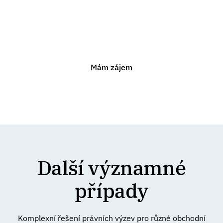
Rozšiřujeme náš tým o talentované kolegy. Nabízíme
zázemí stabilní kanceláře, rozmanitou agendu a
podporu ve vašem profesním růstu od prvního dne.
Mám zájem
Další významné
případy
Komplexní řešení právních výzev pro různé obchodní