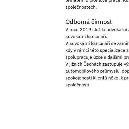
tématem diplomové práce: Kum
společnostech.
Odborná činnost
V roce 2019 složila advokátní 
advokátní kanceláří.
V advokátní kanceláři se zamě
kdy v rámci této specializace 
spolupracuje úzce s dalšími pr
V jižních Čechách zastupuje vý
automobilového průmyslu, dopr
spokojenosti klientů několik p
společnosti.