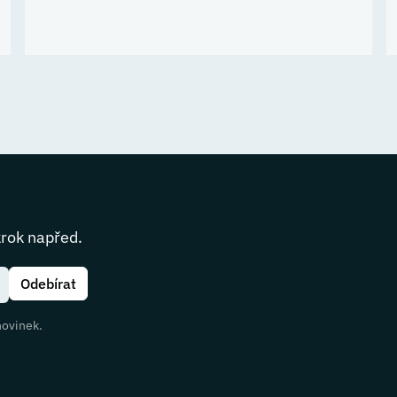
krok napřed.
novinek.