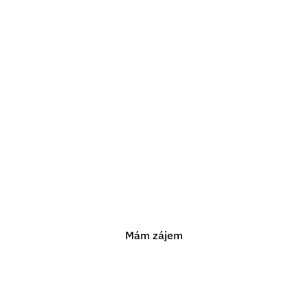
ebujete právní poraden
ám pomoci s jakýmkoli právním problémem. Neváhejte n
nezávaznou konzultaci.
Mám zájem