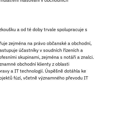
ulativní hlasování v obchodních
zkoušku a od té doby trvale spolupracuje s
řuje zejména na právo občanské a obchodní,
zastupuje účastníky v soudních řízeních a
ofesními skupinami, zejména s notáři a znalci.
znamné obchodní klienty z oblasti
avy a IT technologií. Úspěšně dotáhla ke
rojektů fúzí, včetně významného převodu IT