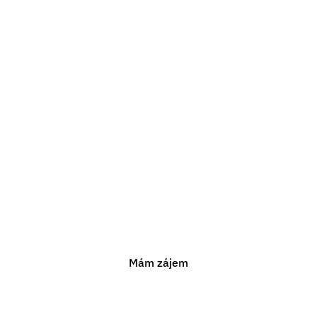
Potřebujete právní
poradenství?
Jsme připraveni vám pomoci s jakýmkoli právním
problémem. Neváhejte nás kontaktovat pro nezávaznou
konzultaci.
Mám zájem