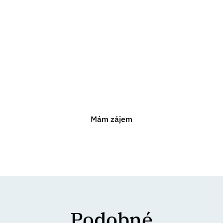
Potřebujete právní
poradenství?
Jsme připraveni vám pomoci s jakýmkoli právním
problémem. Neváhejte nás kontaktovat pro nezávaznou
konzultaci.
Mám zájem
Podobné