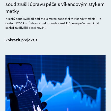
soud zrušil úpravu péče s víkendovým stykem
matky
Krajský soud svěřil tři děti otci a matce ponechal tři víkendy v měsíci — s
cestou 1200 km. Ústavní soud rozsudek zrušil: úprava péče nesmí být
sankcí za dřívější odstěhování.
Zobrazit projekt