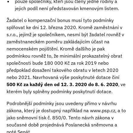
pouze společníky, kteří jsou členy jedné rodiny a
jejich podíl není představován kmenovým listem.
Žadatel o kompenzační bonus musí tyto podmínky
splňovat ke dni 12. března 2020. Kromě zaměstnání v
s.r.o., jejímž je společníkem, nesmí být žadatel rovněž v
zaměstnaneckém poměru zakládajícím účast na
nemocenském pojištění. Kromě dalšího je pak
podmínkou rovněž to, že minimální prokazatelný obrat
společnosti bude 180 000 Kč za rok 2019 nebo
předpoklad dosažení takového obratu v letech 2020
nebo 2021. Navrhovaná výše poskytnuté dotace činí
500 Kč za každý den od 12. 3. 2020 do 8. 6. 2020
, ve
kterém byly splněny podmínky poskytnutí dotace.
Podrobnější podmínky jsou uvedeny přímo v návrhu
zákona, který je dostupný například na
www.psp.cz
, a to
jako sněmovní tisk č. 850/0. Tento návrh zákona v
současné době projednává Poslanecká sněmovna a
poté Senát.