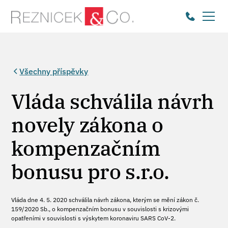
Všechny příspěvky
Vláda schválila návrh
novely zákona o
kompenzačním
bonusu pro s.r.o.
Vláda dne 4. 5. 2020 schválila návrh zákona, kterým se mění zákon č.
159/2020 Sb., o kompenzačním bonusu v souvislosti s krizovými
opatřeními v souvislosti s výskytem koronaviru SARS CoV-2.