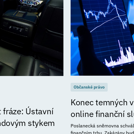
Občanské právo
Konec temných vz
 fráze: Ústavní
online finanční 
endovým stykem
Poslanecká sněmovna schválil
finančním trhu. Zakázány bud