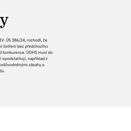
ty
IV. ÚS 386/24, rozhodl, že
í šetření bez předchozího
od konkurence. ÚOHS musí do
í opodstatňují, například z
 neodůvodněnými zásahy a
du.