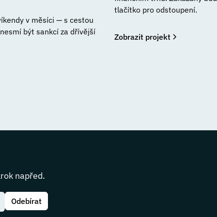
tlačítko pro odstoupení.
 víkendy v měsíci — s cestou
esmí být sankcí za dřívější
Zobrazit projekt
krok napřed.