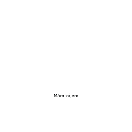
Potřebujete právn
poradenství?
ám pomoci s jakýmkoli právním problémem. Neváhejte n
nezávaznou konzultaci.
Mám zájem