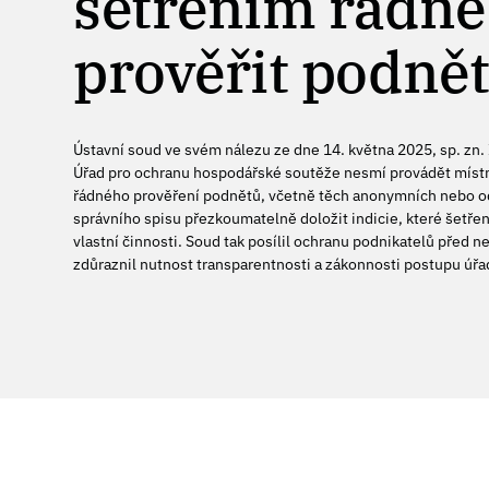
šetřením řádně
prověřit podně
Ústavní soud ve svém nálezu ze dne 14. května 2025, sp. zn. 
Úřad pro ochranu hospodářské soutěže nesmí provádět místn
řádného prověření podnětů, včetně těch anonymních nebo 
správního spisu přezkoumatelně doložit indicie, které šetřen
vlastní činnosti. Soud tak posílil ochranu podnikatelů před
zdůraznil nutnost transparentnosti a zákonnosti postupu úřa