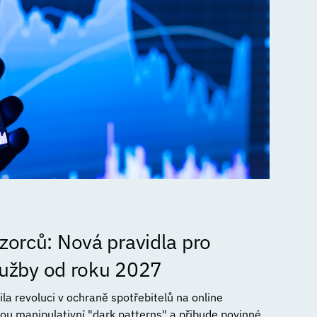
orců: Nová pravidla pro
služby od roku 2027
a revoluci v ochraně spotřebitelů na online
ou manipulativní "dark patterns" a přibude povinné