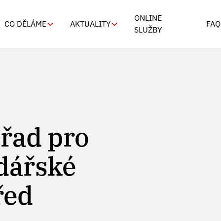
ONLINE
CO DĚLÁME
AKTUALITY
FAQ
SLUŽBY
Úřad pro
dářské
řed