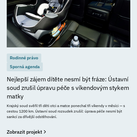
Rodinné právo
Sporná agenda
Nejlepší zájem dítěte nesmí být fráze: Ústavní
soud zrušil úpravu péče s víkendovým stykem
matky
Krajský soud svěřil tři děti otci a matce ponechal tři víkendy v měsíci — s
cestou 1200 km. Ústavní soud rozsudek zrušil: úprava péče nesmí být
sankcí za dřívější odstěhování.
Zobrazit projekt