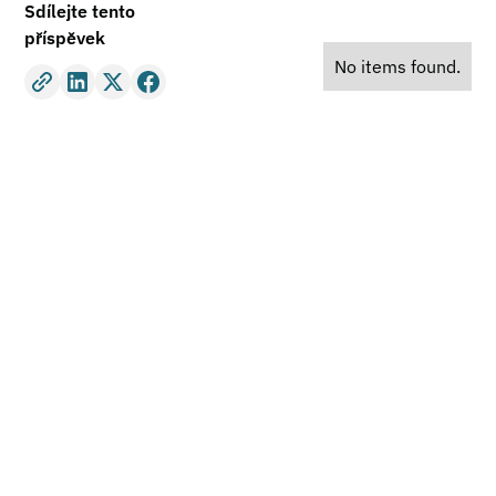
Sdílejte tento
příspěvek
No items found.
Potřebujete právní
poradenství?
Jsme připraveni vám pomoci s jakýmkoli právním
problémem. Neváhejte nás kontaktovat pro nezávaznou