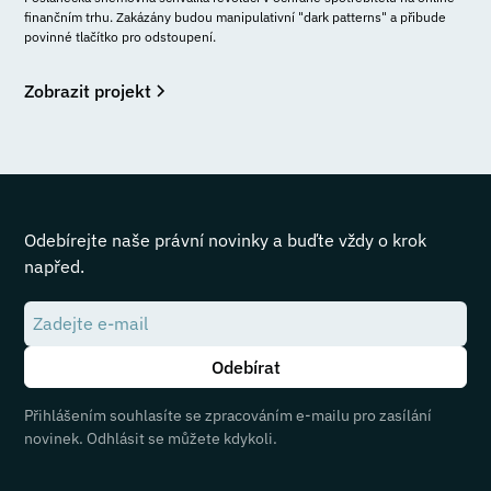
finančním trhu. Zakázány budou manipulativní "dark patterns" a přibude
povinné tlačítko pro odstoupení.
Zobrazit projekt
Odebírejte naše právní novinky a buďte vždy o krok
napřed.
Přihlášením souhlasíte se zpracováním e-mailu pro zasílání
novinek. Odhlásit se můžete kdykoli.