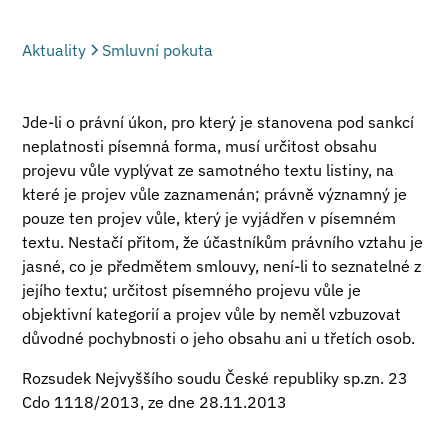
Aktuality
Smluvní pokuta
Jde-li o právní úkon, pro který je stanovena pod sankcí
neplatnosti písemná forma, musí určitost obsahu
projevu vůle vyplývat ze samotného textu listiny, na
které je projev vůle zaznamenán; právně významný je
pouze ten projev vůle, který je vyjádřen v písemném
textu. Nestačí přitom, že účastníkům právního vztahu je
jasné, co je předmětem smlouvy, není-li to seznatelné z
jejího textu; určitost písemného projevu vůle je
objektivní kategorií a projev vůle by neměl vzbuzovat
důvodné pochybnosti o jeho obsahu ani u třetích osob.
Rozsudek Nejvyššího soudu České republiky sp.zn. 23
Cdo 1118/2013, ze dne 28.11.2013