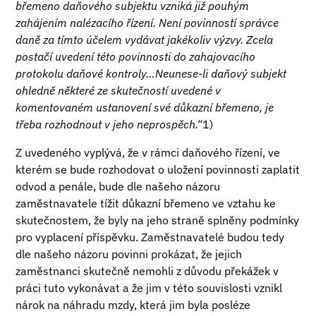
břemeno daňového subjektu vzniká již pouhým
zahájením nalézacího řízení. Není povinností správce
daně za tímto účelem vydávat jakékoliv výzvy. Zcela
postačí uvedení této povinnosti do zahajovacího
protokolu daňové kontroly…Neunese-li daňový subjekt
ohledně některé ze skutečností uvedené v
komentovaném ustanovení své důkazní břemeno, je
třeba rozhodnout v jeho neprospěch.“
1)
Z uvedeného vyplývá, že v rámci daňového řízení, ve
kterém se bude rozhodovat o uložení povinnosti zaplatit
odvod a penále, bude dle našeho názoru
zaměstnavatele tížit důkazní břemeno ve vztahu ke
skutečnostem, že byly na jeho straně splněny podmínky
pro vyplacení příspěvku. Zaměstnavatelé budou tedy
dle našeho názoru povinni prokázat, že jejich
zaměstnanci skutečně nemohli z důvodu překážek v
práci tuto vykonávat a že jim v této souvislosti vznikl
nárok na náhradu mzdy, která jim byla posléze