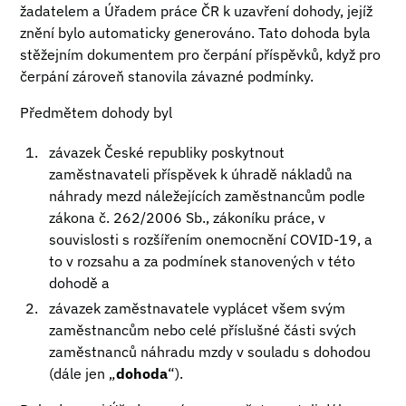
žadatelem a Úřadem práce ČR k uzavření dohody, jejíž
znění bylo automaticky generováno. Tato dohoda byla
stěžejním dokumentem pro čerpání příspěvků, když pro
čerpání zároveň stanovila závazné podmínky.
Předmětem dohody byl
závazek České republiky poskytnout
zaměstnavateli příspěvek k úhradě nákladů na
náhrady mezd náležejících zaměstnancům podle
zákona č. 262/2006 Sb., zákoníku práce, v
souvislosti s rozšířením onemocnění COVID-19, a
to v rozsahu a za podmínek stanovených v této
dohodě a
závazek zaměstnavatele vyplácet všem svým
zaměstnancům nebo celé příslušné části svých
zaměstnanců náhradu mzdy v souladu s dohodou
(dále jen „
dohoda
“).