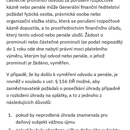
částečné prominutí odvodu za porušení rozpočtové
kázně nebo penále může Generální finanční ředitelství
požádat fyzická osoba, právnická osoba nebo
organizační složka státu, která se porušení rozpočtové
kázně dopustila, a to prostřednictvím finančního úřadu,
který tento odvod nebo penále uložil. Žádost o
prominutí nebo částečné prominutí lze podat nejpozději
do 1 roku ode dne nabytí právní moci platebního
výměru, kterým byl odvod nebo penále, o jehož
prominutí je žádáno, vyměřen.
V případě, že by došlo k vyměření odvodu a penále, je
rovněž v souladu s ust. § 156 DŘ možné, aby
zaměstnavatelé požádali o posečkání úhrady případně
o rozložení úhrady na splátky, a to z jednoho z
následujících důvodů:
pokud by neprodlená úhrada znamenala pro
daňový subjekt vážnou újmu