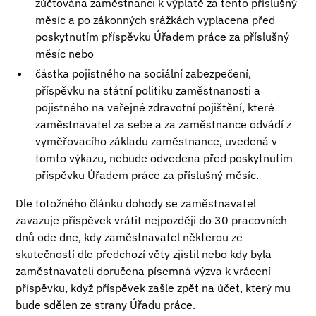
zúčtována zaměstnanci k výplatě za tento příslušný
měsíc a po zákonných srážkách vyplacena před
poskytnutím příspěvku Úřadem práce za příslušný
měsíc nebo
částka pojistného na sociální zabezpečení,
příspěvku na státní politiku zaměstnanosti a
pojistného na veřejné zdravotní pojištění, které
zaměstnavatel za sebe a za zaměstnance odvádí z
vyměřovacího základu zaměstnance, uvedená v
tomto výkazu, nebude odvedena před poskytnutím
příspěvku Úřadem práce za příslušný měsíc.
Dle totožného článku dohody se zaměstnavatel
zavazuje příspěvek vrátit nejpozději do 30 pracovních
dnů ode dne, kdy zaměstnavatel některou ze
skutečností dle předchozí věty zjistil nebo kdy byla
zaměstnavateli doručena písemná výzva k vrácení
příspěvku, když příspěvek zašle zpět na účet, který mu
bude sdělen ze strany Úřadu práce.