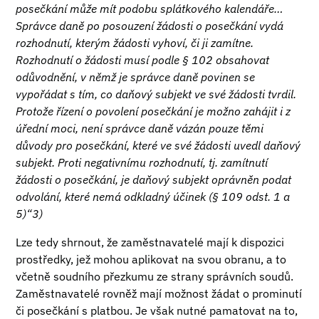
posečkání může mít podobu splátkového kalendáře…
Správce daně po posouzení žádosti o posečkání vydá
rozhodnutí, kterým žádosti vyhoví, či ji zamítne.
Rozhodnutí o žádosti musí podle § 102 obsahovat
odůvodnění, v němž je správce daně povinen se
vypořádat s tím, co daňový subjekt ve své žádosti tvrdil.
Protože řízení o povolení posečkání je možno zahájit i z
úřední moci, není správce daně vázán pouze těmi
důvody pro posečkání, které ve své žádosti uvedl daňový
subjekt. Proti negativnímu rozhodnutí, tj. zamítnutí
žádosti o posečkání, je daňový subjekt oprávněn podat
odvolání, které nemá odkladný účinek (§ 109 odst. 1 a
5)“3)
Lze tedy shrnout, že zaměstnavatelé mají k dispozici
prostředky, jež mohou aplikovat na svou obranu, a to
včetně soudního přezkumu ze strany správních soudů.
Zaměstnavatelé rovněž mají možnost žádat o prominutí
či posečkání s platbou. Je však nutné pamatovat na to,