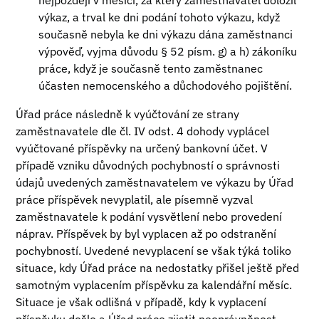
nejpozději v měsíci, za který zaměstnavatel doložil
výkaz, a trval ke dni podání tohoto výkazu, když
současně nebyla ke dni výkazu dána zaměstnanci
výpověď, vyjma důvodu § 52 písm. g) a h) zákoníku
práce, když je současně tento zaměstnanec
účasten nemocenského a důchodového pojištění.
Úřad práce následně k vyúčtování ze strany
zaměstnavatele dle čl. IV odst. 4 dohody vyplácel
vyúčtované příspěvky na určený bankovní účet. V
případě vzniku důvodných pochybností o správnosti
údajů uvedených zaměstnavatelem ve výkazu by Úřad
práce příspěvek nevyplatil, ale písemně vyzval
zaměstnavatele k podání vysvětlení nebo provedení
náprav. Příspěvek by byl vyplacen až po odstranění
pochybností. Uvedené nevyplacení se však týká toliko
situace, kdy Úřad práce na nedostatky přišel ještě před
samotným vyplacením příspěvku za kalendářní měsíc.
Situace je však odlišná v případě, kdy k vyplacení