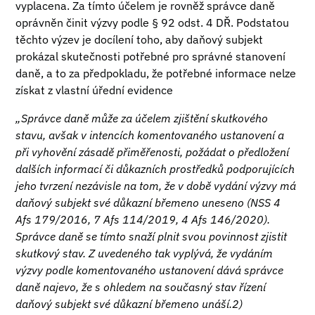
vyplacena. Za tímto účelem je rovněž správce daně
oprávněn činit výzvy podle § 92 odst. 4 DŘ. Podstatou
těchto výzev je docílení toho, aby daňový subjekt
prokázal skutečnosti potřebné pro správné stanovení
daně, a to za předpokladu, že potřebné informace nelze
získat z vlastní úřední evidence
„Správce daně může za účelem zjištění skutkového
stavu, avšak v intencích komentovaného ustanovení a
při vyhovění zásadě přiměřenosti, požádat o předložení
dalších informací či důkazních prostředků podporujících
jeho tvrzení nezávisle na tom, že v době vydání výzvy má
daňový subjekt své důkazní břemeno uneseno (NSS 4
Afs 179/2016, 7 Afs 114/2019, 4 Afs 146/2020).
Správce daně se tímto snaží plnit svou povinnost zjistit
skutkový stav. Z uvedeného tak vyplývá, že vydáním
výzvy podle komentovaného ustanovení dává správce
daně najevo, že s ohledem na současný stav řízení
daňový subjekt své důkazní břemeno unáší.2)