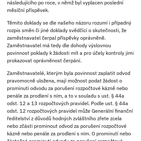
následujícího po roce, v němž byl vyplacen poslední
měsíční příspěvek.
Těmito doklady se dle našeho názoru rozumí i případný
rozpis směn či jiné doklady svědčící o skutečnosti, že
zaměstnavatel čerpal příspěvky oprávněně.
Zaměstnavatel má tedy dle dohody výslovnou
povinnost poklady k žádosti mít a pro účely kontroly jimi
prokazovat oprávněnost čerpání.
Zaměstnavatelé, kterým byla povinnost zaplatit odvod
pravomocně uložena, mají možnost podat žádost o
prominutí odvodu za porušení rozpočtové kázně nebo
penále za prodlení s ním, a to v souladu s ust. § 44a
odst. 12 a 13 rozpočtových pravidel. Podle ust. § 44a
odst. 12 rozpočtových pravidel může Generální finanční
ředitelství z důvodů hodných zvláštního zřete zcela
nebo zčásti prominout odvod za porušení rozpočtové
kázně nebo penále za prodlení s ním. O prominutí nebo