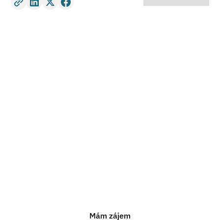
Potřebujete právní
poradenství?
Jsme připraveni vám pomoci s jakýmkoli právním
problémem. Neváhejte nás kontaktovat pro nezávaznou
konzultaci.
Mám zájem