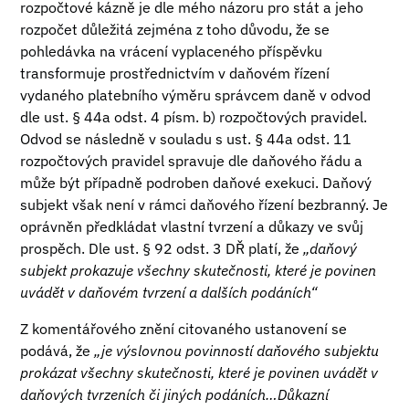
rozpočtové kázně je dle mého názoru pro stát a jeho
rozpočet důležitá zejména z toho důvodu, že se
pohledávka na vrácení vyplaceného příspěvku
transformuje prostřednictvím v daňovém řízení
vydaného platebního výměru správcem daně v odvod
dle ust. § 44a odst. 4 písm. b) rozpočtových pravidel.
Odvod se následně v souladu s ust. § 44a odst. 11
rozpočtových pravidel spravuje dle daňového řádu a
může být případně podroben daňové exekuci. Daňový
subjekt však není v rámci daňového řízení bezbranný. Je
oprávněn předkládat vlastní tvrzení a důkazy ve svůj
prospěch. Dle ust. § 92 odst. 3 DŘ platí, že
„daňový
subjekt prokazuje všechny skutečnosti, které je povinen
uvádět v daňovém tvrzení a dalších podáních“
Z komentářového znění citovaného ustanovení se
podává, že
„je výslovnou povinností daňového subjektu
prokázat všechny skutečnosti, které je povinen uvádět v
daňových tvrzeních či jiných podáních…Důkazní