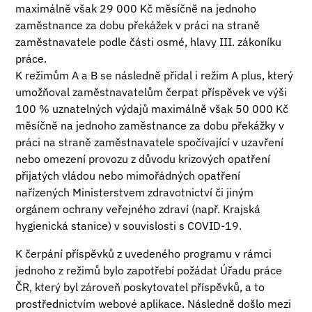
maximálně však 29 000 Kč měsíčně na jednoho
zaměstnance za dobu překážek v práci na straně
zaměstnavatele podle části osmé, hlavy III. zákoníku
práce.
K režimům A a B se následně přidal i režim A plus, který
umožňoval zaměstnavatelům čerpat příspěvek ve výši
100 % uznatelných výdajů maximálně však 50 000 Kč
měsíčně na jednoho zaměstnance za dobu překážky v
práci na straně zaměstnavatele spočívající v uzavření
nebo omezení provozu z důvodu krizových opatření
přijatých vládou nebo mimořádných opatření
nařízených Ministerstvem zdravotnictví či jiným
orgánem ochrany veřejného zdraví (např. Krajská
hygienická stanice) v souvislosti s COVID-19.
K čerpání příspěvků z uvedeného programu v rámci
jednoho z režimů bylo zapotřebí požádat Úřadu práce
ČR, který byl zároveň poskytovatel příspěvků, a to
prostřednictvím webové aplikace. Následně došlo mezi