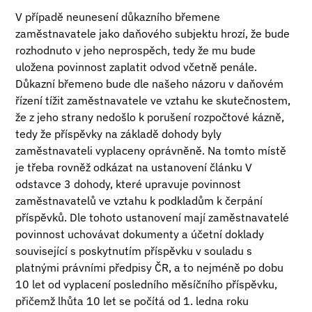
V případě neunesení důkazního břemene
zaměstnavatele jako daňového subjektu hrozí, že bude
rozhodnuto v jeho neprospěch, tedy že mu bude
uložena povinnost zaplatit odvod včetně penále.
Důkazní břemeno bude dle našeho názoru v daňovém
řízení tížit zaměstnavatele ve vztahu ke skutečnostem,
že z jeho strany nedošlo k porušení rozpočtové kázně,
tedy že příspěvky na základě dohody byly
zaměstnavateli vyplaceny oprávněně. Na tomto místě
je třeba rovněž odkázat na ustanovení článku V
odstavce 3 dohody, které upravuje povinnost
zaměstnavatelů ve vztahu k podkladům k čerpání
příspěvků. Dle tohoto ustanovení mají zaměstnavatelé
povinnost uchovávat dokumenty a účetní doklady
související s poskytnutím příspěvku v souladu s
platnými právními předpisy ČR, a to nejméně po dobu
10 let od vyplacení posledního měsíčního příspěvku,
přičemž lhůta 10 let se počítá od 1. ledna roku