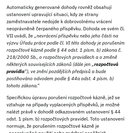
Automaticky generované dohody rovněž obsahují
ustanovení upravující situaci, kdy ze strany
zaměstnavatele nedojde k dobrovolnému vrácení
neoprávněně čerpaného příspěvku. Dohoda ve svém čl.
VII uvádí, že
„nevrácení příspěvku nebo jeho části na
výzvu Úřadu práce podle čl. VI této dohody je porušením
rozpočtové kázně podle § 44 odst. 1 písm. b) zákona č.
218/2000 Sb., o rozpočtových pravidlech a o změně
některých souvisejících zákonů (dále jen „
rozpočtová
pravidla
“), ve znění pozdějších předpisů a bude
postihováno odvodem podle § 44a odst. 4 písm. b)
tohoto zákona.“
Specifickou úpravu porušení rozpočtové kázně, jež se
vztahuje na případy vyplacených příspěvků, je možné
nalézt právě v dohodě odkazovaném ustanovení § 44
odst. 1 písm. b) rozpočtových pravidel. Toto ustanovení
normuje, že porušením rozpočtové kázně je