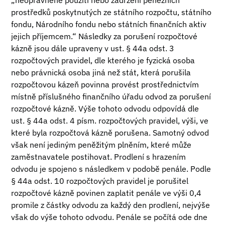
„neoprávněné použití nebo zadržení peněžních
prostředků poskytnutých ze státního rozpočtu, státního
fondu, Národního fondu nebo státních finančních aktiv
jejich příjemcem.“ Následky za porušení rozpočtové
kázně jsou dále upraveny v ust. § 44a odst. 3
rozpočtových pravidel, dle kterého je fyzická osoba
nebo právnická osoba jiná než stát, která porušila
rozpočtovou kázeň povinna provést prostřednictvím
místně příslušného finančního úřadu odvod za porušení
rozpočtové kázně. Výše tohoto odvodu odpovídá dle
ust. § 44a odst. 4 písm. rozpočtových pravidel, výši, ve
které byla rozpočtová kázně porušena. Samotný odvod
však není jediným peněžitým plněním, které může
zaměstnavatele postihovat. Prodlení s hrazením
odvodu je spojeno s následkem v podobě penále. Podle
§ 44a odst. 10 rozpočtových pravidel je porušitel
rozpočtové kázně povinen zaplatit penále ve výši 0,4
promile z částky odvodu za každý den prodlení, nejvýše
však do výše tohoto odvodu. Penále se počítá ode dne