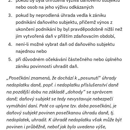
pokud by byla ohrožena výživa daňového subjektu
nebo osob na jeho výživu odkázaných
pokud by neprodlená úhrada vedla k zániku
podnikání daňového subjektu, přičemž výnos z
ukončení podnikání by byl pravděpodobně nižší než
jím vytvořená daň v příštím zdaňovacím období,
není-li možné vybrat daň od daňového subjektu
najednou nebo
při důvodném očekávání částečného nebo úplného
zániku povinnosti uhradit daň.
„Posečkání znamená, že dochází k „posunutí“ úhrady
nedoplatku daně, popř. i nedoplatku příslušenství daně
na pozdější dobu na základě „dohody“ se správcem
daně; daňový subjekt se tedy nevystavuje nebezpečí
vymáhání daní. Poté co uplyne tzv. doba posečkání, je
daňový subjekt povinen posečkanou úhradu daně, tj.
nedoplatek, uhradit. K úhradě nedoplatku však může být
povinen i průběžně, neboť jak bylo uvedeno výše,