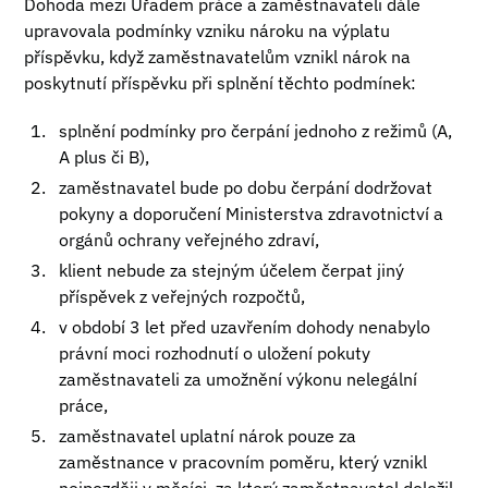
Dohoda mezi Úřadem práce a zaměstnavateli dále
upravovala podmínky vzniku nároku na výplatu
příspěvku, když zaměstnavatelům vznikl nárok na
poskytnutí příspěvku při splnění těchto podmínek:
splnění podmínky pro čerpání jednoho z režimů (A,
A plus či B),
zaměstnavatel bude po dobu čerpání dodržovat
pokyny a doporučení Ministerstva zdravotnictví a
orgánů ochrany veřejného zdraví,
klient nebude za stejným účelem čerpat jiný
příspěvek z veřejných rozpočtů,
v období 3 let před uzavřením dohody nenabylo
právní moci rozhodnutí o uložení pokuty
zaměstnavateli za umožnění výkonu nelegální
práce,
zaměstnavatel uplatní nárok pouze za
zaměstnance v pracovním poměru, který vznikl