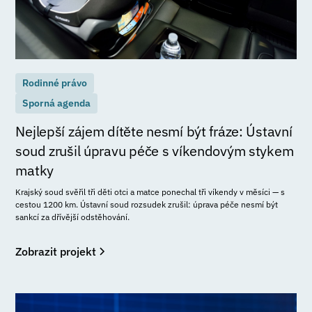
Rodinné právo
Sporná agenda
Nejlepší zájem dítěte nesmí být fráze: Ústavní
soud zrušil úpravu péče s víkendovým stykem
matky
Krajský soud svěřil tři děti otci a matce ponechal tři víkendy v měsíci — s
cestou 1200 km. Ústavní soud rozsudek zrušil: úprava péče nesmí být
sankcí za dřívější odstěhování.
Zobrazit projekt