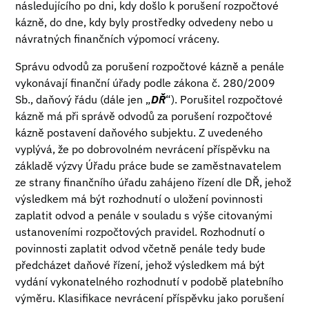
následujícího po dni, kdy došlo k porušení rozpočtové
kázně, do dne, kdy byly prostředky odvedeny nebo u
návratných finančních výpomocí vráceny.
Správu odvodů za porušení rozpočtové kázně a penále
vykonávají finanční úřady podle zákona č. 280/2009
Sb., daňový řádu (dále jen „
DŘ
“). Porušitel rozpočtové
kázně má při správě odvodů za porušení rozpočtové
kázně postavení daňového subjektu. Z uvedeného
vyplývá, že po dobrovolném nevrácení příspěvku na
základě výzvy Úřadu práce bude se zaměstnavatelem
ze strany finančního úřadu zahájeno řízení dle DŘ, jehož
výsledkem má být rozhodnutí o uložení povinnosti
zaplatit odvod a penále v souladu s výše citovanými
ustanoveními rozpočtových pravidel. Rozhodnutí o
povinnosti zaplatit odvod včetně penále tedy bude
předcházet daňové řízení, jehož výsledkem má být
vydání vykonatelného rozhodnutí v podobě platebního
výměru. Klasifikace nevrácení příspěvku jako porušení