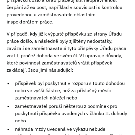
příspěvku došlo a Úřad práce zjistit neoprávněnost
čerpání až ex post, například v souvislosti s kontrolou
provedenou u zaměstnavatele oblastním
inspektorátem práce.
V případě, kdy již k výplatě příspěvku ze strany Úřadu
práce došlo, a následně byly zjištěny nedostatky,
zavázali se zaměstnavatelé tyto příspěvky Úřadu práce
vrátit, pročež dohoda ve svém čl. VI upravuje důvody,
které povinnost zaměstnavatelů vrátit příspěvek
zakládají. Jsou jimi následující:
příspěvek byl poskytnut v rozporu s touto dohodou
nebo ve vyšší částce, než za příslušný měsíc
zaměstnavateli náležel nebo
zaměstnavatel poruší některou z podmínek pro
poskytnutí příspěvku uvedených v článku II. dohody
nebo
náhrada mzdy uvedená ve výkazu nebude