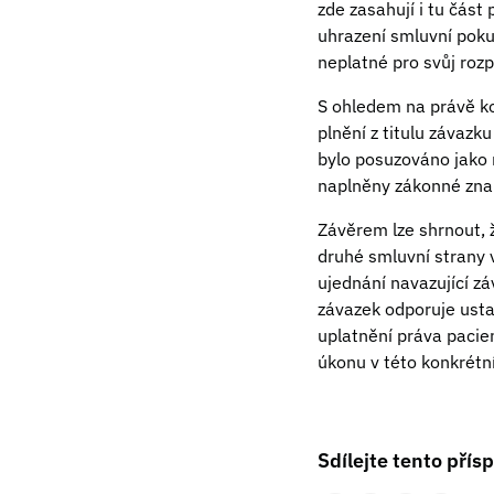
zde zasahují i tu část
uhrazení smluvní pokut
neplatné pro svůj roz
S ohledem na právě ko
plnění z titulu závazk
bylo posuzováno jako 
naplněny zákonné zna
Závěrem lze shrnout, 
druhé smluvní strany 
ujednání navazující zá
závazek odporuje usta
uplatnění práva pacien
úkonu v této konkrétní
Sdílejte tento přís