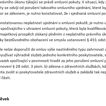
 právního úkonu týkající se právě smluvní pokuty. V situaci, kdy 
y se odvíjí od porušení takového smluvního ujednání, které by
por se zákonem, je nutno konstatovat, že i sjednaná smluvní po
nstatovanou neplatnost ujednání o smluvní pokutě, je nutno upo
u spočívajícího v uhrazení smluvní pokuty, která byla kvalifikov
majetkový prospěch získaný plněním z neplatného právního úko
ky bezdůvodného obohacení ve smyslu ustanovení § 451 odst.
že nelze doporučit do smluv výše nastíněného typu zahrnovat 
využívat výhradně služeb jednoho konkrétního poskytovatele, s
vazek spočívající v povinnosti hradit za jeho porušení smluvní
novení § 28 odst. 3 písm. b) zákona o zdravotních službách, 
ta zvolit si poskytovatele zdravotních služeb a zakládá tak ne
 části.
pěvek