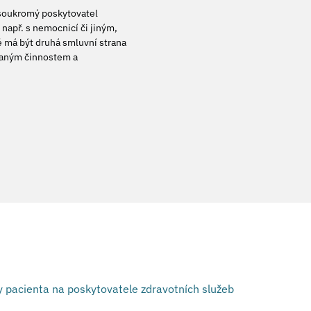
y soukromý poskytovatel
např. s nemocnicí či jiným,
é má být druhá smluvní strana
ovaným činnostem a
y pacienta na poskytovatele zdravotních služeb