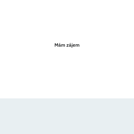
ám pomoci s jakýmkoli právním problémem. Neváhejte n
nezávaznou konzultaci.
Mám zájem