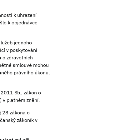
nosti k uhrazení
ošlo k objednávce
služeb jednoho
ící v poskytování
a o zdravotních
edmětné smlouvě mohou
daného právního úkonu,
/2011 Sb., zákon o
) v platném znění.
§ 28 zákona o
bčanský zákoník v