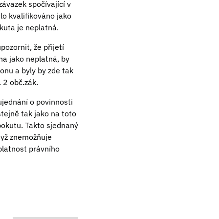
závazek spočívající v
lo kvalifikováno jako
kuta je neplatná.
zornit, že přijetí
ána jako neplatná, by
nu a byly by zde tak
 2 obč.zák.
ujednání o povinnosti
tejně tak jako na toto
 pokutu. Takto sjednaný
když znemožňuje
platnost právního