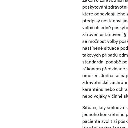
Zákon o zdravotních s
poskytování zdravotní
které odpovídají jeho
předpisy nestanoví jin
volby ohledně poskyto
zároveň ustanovení § 
se možnost volby posk
nastíněné situace pod
takových případů odmít
standardní podobě pos
zákonem předvídané si
omezen. Jedná se např
zdravotnické záchranné
karanténu nebo ochran
nebo vojáky v činné s
Situaci, kdy smlouva z
jednoho konkrétního 
pacienta zvolit si pos