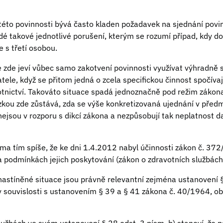
této povinnosti bývá často kladen požadavek na sjednání povin
dé takové jednotlivé porušení, kterým se rozumí případ, kdy d
e s třetí osobou.
 zde jeví vůbec samo zakotvení povinnosti využívat výhradně 
ele, když se přitom jedná o zcela specifickou činnost spočívaj
votnictví. Takováto situace spadá jednoznačně pod režim zákon
ázkou zde zůstává, zda se výše konkretizovaná ujednání v př
 nejsou v rozporu s dikcí zákona a nezpůsobují tak neplatnost 
éma tím spíše, že ke dni 1.4.2012 nabyl účinnosti zákon č. 372
a podmínkách jejich poskytování (zákon o zdravotních službách
nastíněné situace jsou právně relevantní zejména ustanovení 
v souvislosti s ustanovením § 39 a § 41 zákona č. 40/1964, o