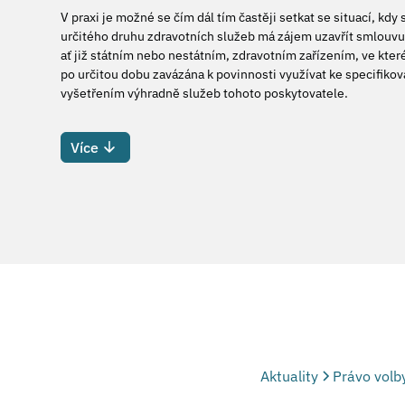
V praxi je možné se čím dál tím častěji setkat se situací, kd
určitého druhu zdravotních služeb má zájem uzavřít smlouvu 
ať již státním nebo nestátním, zdravotním zařízením, ve kter
po určitou dobu zavázána k povinnosti využívat ke specifik
vyšetřením výhradně služeb tohoto poskytovatele.
Více
Aktuality
Právo volb