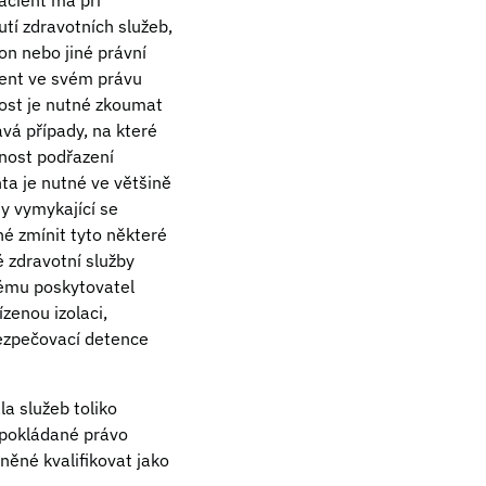
acient má při
tí zdravotních služeb,
on nebo jiné právní
cient ve svém právu
ost je nutné zkoumat
vá případy, na které
nost podřazení
ta je nutné ve většině
dy vymykající se
é zmínit tyto některé
 zdravotní služby
rému poskytovatel
zenou izolaci,
bezpečovací detence
a služeb toliko
dpokládané právo
něné kvalifikovat jako