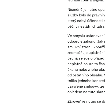
jednání contra legem.
Nicméně je nutno upoz
služby bylo do právníh
který nabyl účinnosti 
péči v nestátních zdra
Ve smyslu ustanovení 
odporuje zákonu. Jak 
smluvní stranu k využ
znemožňuje uplatnění 
Jedná se zde o případ
neplatná pouze ta čás
úkonu nebo z jeho obsa
od ostatního obsahu. 
toliko jednoho konkré
uzavřené smlouvy, lze
ohledem na tuto skute
Zároveň je nutno se d