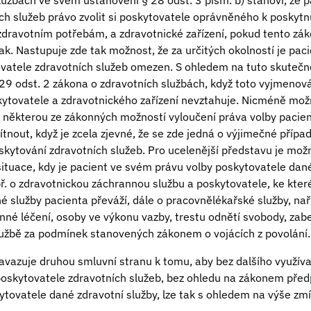
lužbách ve svém ustanovení § 28 odst. 3 písm. b) stanoví, že p
ch služeb právo zvolit si poskytovatele oprávněného k poskytnu
 zdravotním potřebám, a zdravotnické zařízení, pokud tento zák
ak. Nastupuje zde tak možnost, že za určitých okolností je pa
vatele zdravotních služeb omezen. S ohledem na tuto skutečn
29 odst. 2 zákona o zdravotních službách, když toto vyjmenová
ytovatele a zdravotnického zařízení nevztahuje. Nicméně mož
 některou ze zákonných možností vyloučení práva volby pacien
nout, když je zcela zjevné, že se zde jedná o výjimečné přípa
kytování zdravotních služeb. Pro ucelenější představu je možn
tuace, kdy je pacient ve svém právu volby poskytovatele dané
. o zdravotnickou záchrannou službu a poskytovatele, ke kte
 služby pacienta převáží, dále o pracovnělékařské služby, naří
né léčení, osoby ve výkonu vazby, trestu odnětí svobody, za
lužbě za podmínek stanovených zákonem o vojácích z povolání.
avazuje druhou smluvní stranu k tomu, aby bez dalšího využíval
poskytovatele zdravotních služeb, bez ohledu na zákonem pře
kytovatele dané zdravotní služby, lze tak s ohledem na výše zmí