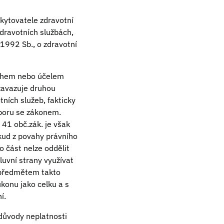
skytovatele zdravotní
zdravotních službách,
/1992 Sb., o zdravotní
sahem nebo účelem
 zavazuje druhou
ních služeb, fakticky
zporu se zákonem.
41 obč.zák. je však
kud z povahy právního
o část nelze oddělit
luvní strany využívat
m předmětem takto
konu jako celku a s
í.
 důvody neplatnosti