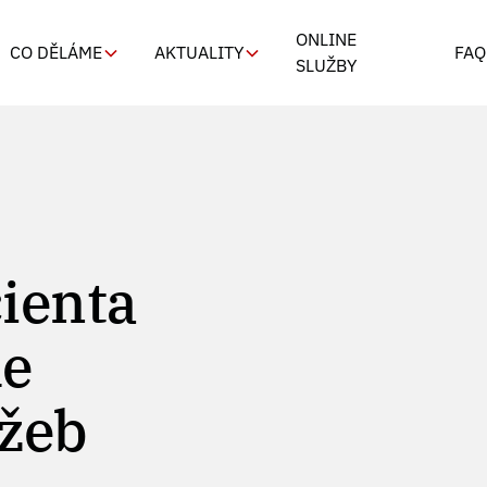
ONLINE
CO DĚLÁME
AKTUALITY
FAQ
SLUŽBY
ienta
le
užeb