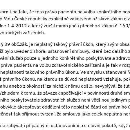
ornit na fakt, že toto právo pacienta na volbu konkrétního po
o řádu České republiky explicitně zakotveno až skrze zákon o 
dne 1.4.2012 a který zrušil mimo jiné i předchozí zákon č. 160
votnických zařízeních.
§ 39 obč.zák. je neplatný takový právní úkon, který svým ob
již bylo uvedeno shora, ustanovení smlouvy, které bez dalšího
ívání služeb pouze u jednoho konkrétního poskytovatele zdravot
práva pacienta na volbu zdravotnického zařízení a je tak v ro
 neplatnosti takového právního úkonu. Ve smyslu ustanovení § 
t právního úkonu, na kterou se důvod neplatnosti vztahuje, po
hu anebo z okolností za nichž k němu došlo, nevyplývá, že tut
Vzhledem k tomu, že závazek spočívající v povinnosti druhé sm
tního poskytovatele zdravotních služeb není většinou jediný
 obvykle akceptovat oddělení této neplatné části od právního ú
čnost tak přijmout tvrzení, že smlouva jako celek neplatná nen
ále zabývat i případnými ustanoveními o smluvní pokutě, když