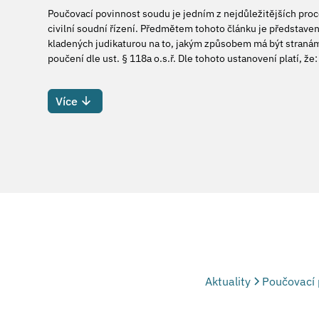
Poučovací povinnost soudu je jedním z nejdůležitějších proc
civilní soudní řízení. Předmětem tohoto článku je představe
kladených judikaturou na to, jakým způsobem má být stran
poučení dle ust. § 118a o.s.ř. Dle tohoto ustanovení platí, že:
Více
Aktuality
Poučovací 