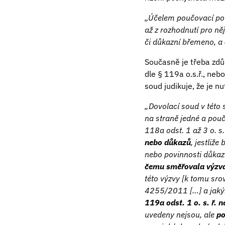
„Účelem poučovací pov
až z rozhodnutí pro ně
či důkazní břemeno, a
Současně je třeba zdů
dle § 119a o.s.ř., neb
soud judikuje, že je nu
„Dovolací soud v této 
na straně jedné a pouč
118a odst. 1 až 3 o. s
nebo důkazů
, jestliže
nebo povinnosti důkazn
čemu směřovala výzva 
této výzvy [k tomu sro
4255/2011 […] a jaký
119a odst. 1 o. s. ř.
uvedeny nejsou, ale
po