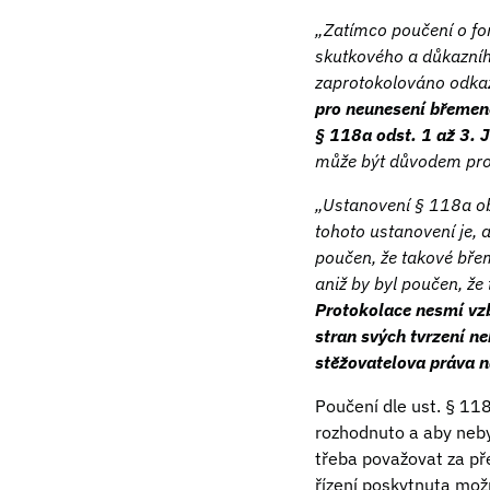
„Zatímco poučení o for
skutkového a důkazního
zaprotokolováno odka
pro neunesení břemene
§ 118a odst. 1 až 3. 
může být důvodem pro 
„Ustanovení § 118a o
tohoto ustanovení je, 
poučen, že takové bře
aniž by byl poučen, ž
Protokolace nesmí vzb
stran svých tvrzení n
stěžovatelova práva n
Poučení dle ust. § 118
rozhodnuto a aby neb
třeba považovat za př
řízení poskytnuta možn