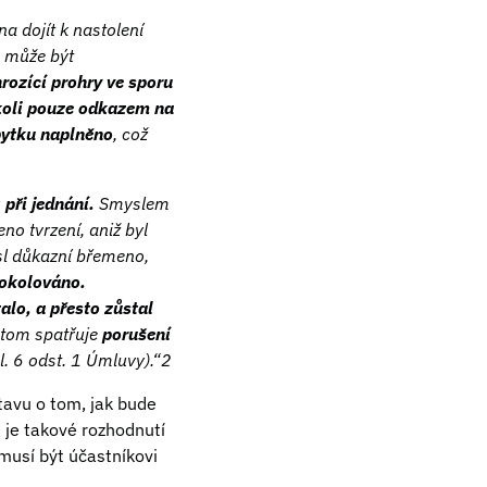
a dojít k nastolení
, může být
rozící prohry ve sporu
ikoli pouze odkazem na
bytku naplněno
, což
u
při jednání.
Smyslem
no tvrzení, aniž byl
sl důkazní břemeno,
tokolováno.
lo, a přesto zůstal
v tom spatřuje
porušení
čl. 6 odst. 1 Úmluvy).“2
stavu o tom, jak bude
je takové rozhodnutí
musí být účastníkovi