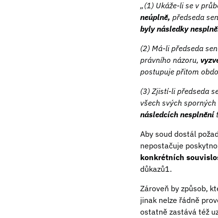
„(1) Ukáže-li se v prů
neúplně,
předseda sen
byly následky nesplně
(2) Má-li předseda sen
právního názoru,
vyzv
postupuje přitom obd
(3) Zjistí-li předseda
všech svých sporných 
následcích nesplnění
t
Aby soud dostál požad
nepostačuje poskytnou
konkrétních souvislo
důkazů1.
Zároveň by způsob, kt
jinak nelze řádně pro
ostatně zastává též u