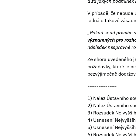
a za jakých podmínek 
V případě, že nebude 
jedná o takové zásadní
„Pokud soud prvního s
významných pro rozho
následek nesprávné roz
Ze shora uvedeného je
požadavky, které je n
bezvýjimečně dodržova
----------------
1) Nález Ústavního so
2) Nález Ústavního so
3) Rozsudek Nejvyšší
4) Usnesení Nejvyššíh
5) Usnesení Nejvyššíh
6) Rozsudek Nejvyššíh