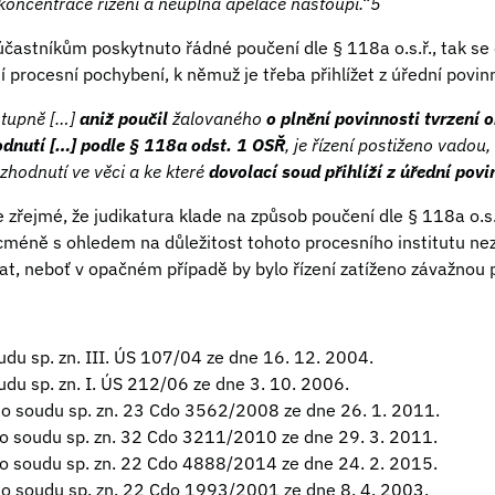
koncentrace řízení a neúplná apelace nastoupí.“5
účastníkům poskytnuto řádné poučení dle § 118a o.s.ř., tak se
 procesní pochybení, k němuž je třeba přihlížet z úřední povin
tupně […]
aniž poučil
žalovaného
o plnění povinnosti tvrzení 
dnutí […] podle § 118a odst. 1 OSŘ
, je řízení postiženo vadou
hodnutí ve věci a ke které
dovolací soud přihlíží z úřední povi
 zřejmé, že judikatura klade na způsob poučení dle § 118a o.s.
icméně s ohledem na důležitost tohoto procesního institutu ne
t, neboť v opačném případě by bylo řízení zatíženo závažnou 
udu sp. zn. III. ÚS 107/04 ze dne 16. 12. 2004.
udu sp. zn. I. ÚS 212/06 ze dne 3. 10. 2006.
ho soudu sp. zn. 23 Cdo 3562/2008 ze dne 26. 1. 2011.
o soudu sp. zn. 32 Cdo 3211/2010 ze dne 29. 3. 2011.
o soudu sp. zn. 22 Cdo 4888/2014 ze dne 24. 2. 2015.
o soudu sp. zn. 22 Cdo 1993/2001 ze dne 8. 4. 2003.