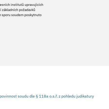
esních institutů upravujících
ní základních požadavků
ám sporu soudem poskytnuto
povinnost soudu dle § 118a o.s.ř. z pohledu judikatury