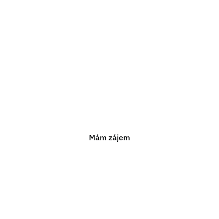
Potřebujete právn
poradenství?
ám pomoci s jakýmkoli právním problémem. Neváhejte n
nezávaznou konzultaci.
Mám zájem