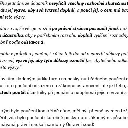
běhu jednání, že účastník
nevylíčil všechny rozhodné skutečnost
átu jej
vyzve, aby svá tvrzení doplnil
, a
poučí jej, o čem má tvr
ní
této výzvy.
átu za to, že věc je možné
po právní stránce posoudit jinak
než 
e účastníka
, aby v potřebném rozsahu
doplnil
vylíčení rozhodný
obně podle
odstavce 1
.
 senátu v průběhu jednání, že účastník dosud nenavrhl důkazy po
tvrzení,
vyzve jej, aby tyto důkazy označil
bez zbytečného odkl
éto výzvy.“
avkům kladeným judikaturou na poskytnutí řádného poučení dle
t toto poučení odkazem na zákonné ustanovení, ale je třeba, 
stech poučil
účastníky při jednání o neúplnosti jejich tvrzení a
erým bylo poučení konkrétně dáno, měl být přesně uveden též 
věřit, zda bylo poučení skutečně poskytnuto zákonným způsobe
znávaná právní nauka i samotný Ústavní soud: