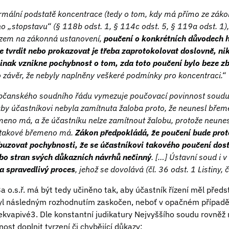
mální podstatě koncentrace (tedy o tom, kdy má přímo ze zákon
 „stopstavu“ (§ 118b odst. 1, § 114c odst. 5, § 119a odst. 1)
zem na zákonná ustanovení,
poučení o konkrétních důvodech h
 tvrdit nebo prokazovat je třeba zaprotokolovat doslovně, n
Jinak vznikne pochybnost o tom, zda toto poučení bylo beze z
závěr, že nebyly naplněny veškeré podmínky pro koncentraci.“
bčanského soudního řádu vymezuje poučovací povinnost soud
aby účastníkovi nebyla zamítnuta žaloba proto, že neunesl břeme
meno má, a že účastníku nelze zamítnout žalobu, protože neune
e takové břemeno má.
Zákon předpokládá, že poučení bude pro
uzovat pochybnosti, že se účastníkovi takového poučení dosta
ebo stran svých důkazních návrhů nečinný
. […] Ústavní soud i 
a spravedlivý proces
, jehož se dovolává (čl. 36 odst. 1 Listiny, 
a o.s.ř. má být tedy učiněno tak, aby účastník řízení měl před
yl následným rozhodnutím zaskočen, neboť v opačném případě 
ekvapivé3. Dle konstantní judikatury Nejvyššího soudu rovněž 
ost doplnit tvrzení či chybějící důkazy: