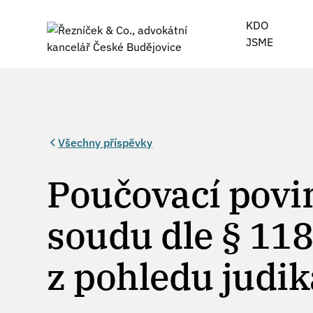
KDO
JSME
Všechny příspěvky
Poučovací povi
soudu dle § 118a
z pohledu judi