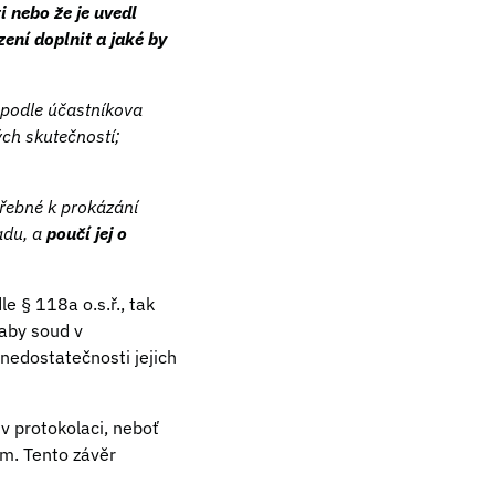
i nebo že je uvedl
zení doplnit a jaké by
podle účastníkova
ch skutečností;
třebné k prokázání
adu, a
poučí jej o
 § 118a o.s.ř., tak
aby soud v
 nedostatečnosti jejich
v protokolaci, neboť
m. Tento závěr