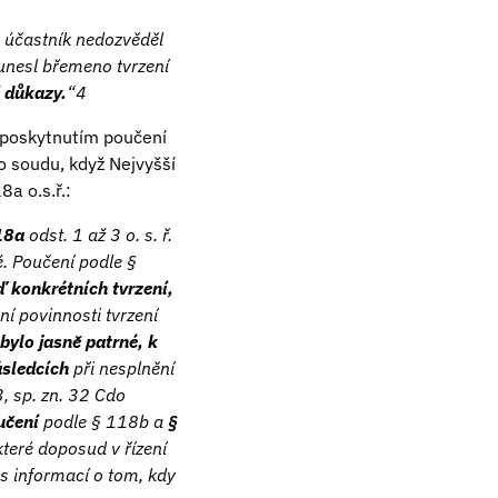
e účastník nedozvěděl
unesl břemeno tvrzení
í důkazy.
“4
t poskytnutím poučení
ho soudu, když Nejvyšší
8a o.s.ř.:
18a
odst. 1 až 3 o. s. ř.
é. Poučení podle §
 konkrétních tvrzení,
í povinnosti tvrzení
bylo jasně patrné, k
ásledcích
při nesplnění
, sp. zn. 32 Cdo
učení
podle § 118b a
§
teré doposud v řízení
s informací o tom, kdy