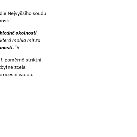
 dle Nejvyššího soudu
nosti:
ohledně okolností
, která mohla mít za
nnosti.
“6
ř. poměrně striktní
zbytné zcela
procesní vadou.