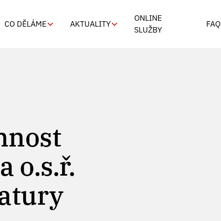
ONLINE
CO DĚLÁME
AKTUALITY
FAQ
SLUŽBY
nnost
 o.s.ř.
katury