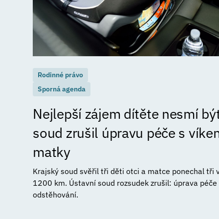
Rodinné právo
Sporná agenda
Nejlepší zájem dítěte nesmí být
soud zrušil úpravu péče s vík
matky
Krajský soud svěřil tři děti otci a matce ponechal tři
1200 km. Ústavní soud rozsudek zrušil: úprava péče n
odstěhování.