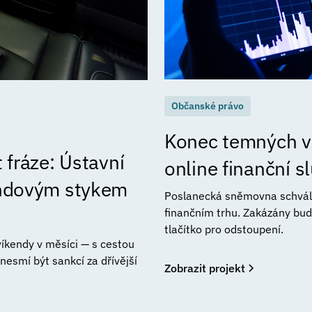
Občanské právo
Konec temných vz
 fráze: Ústavní
online finanční 
endovým stykem
Poslanecká sněmovna schválil
finančním trhu. Zakázány bud
tlačítko pro odstoupení.
 víkendy v měsíci — s cestou
esmí být sankcí za dřívější
Zobrazit projekt