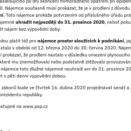
sledujícího po dni skončení mimořádného opatření při epidemi
. Nájemce současně musí prokázat, že je v prodlení z důvodu 
ní
. Toto nájemce prokáže potvrzením od příslušného úřadu pr
nájemné
uhradit nejpozději do 31. prosince 2020
, neboť poku
ět nájem bez výpovědní doby.
ou platit též pro
nájemce prostor sloužících k podnikání
, j
stalo v období od 12. března 2020 do 30. června 2020. Nájem
 prokázat, že prodlení nastalo v důsledku omezení plynoucíh
, které mu znemožňovalo nebo podstatně ztěžovalo provozován
že nájemce toto dlužné nájemné neuhradí ani do 31. prosince 
 s pěti denní výpovědní dobou.
 zákonů bude ve čtvrtek 16. dubna 2020 projednávat senát a
prezidentu republiky.
ostupné na
www.psp.cz