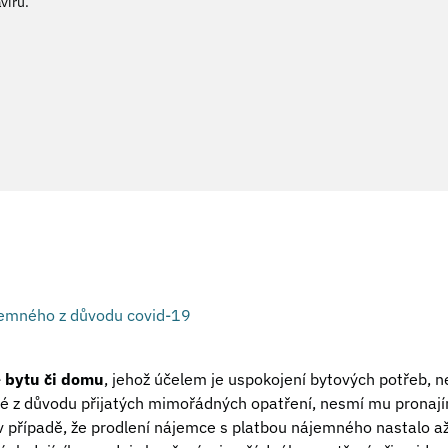
viru.
jemného z důvodu covid-19
 bytu či domu
, jehož účelem je uspokojení bytových potřeb,
é z důvodu přijatých mimořádných opatření, nesmí mu pronají
 v případě, že prodlení nájemce s platbou nájemného nastalo až