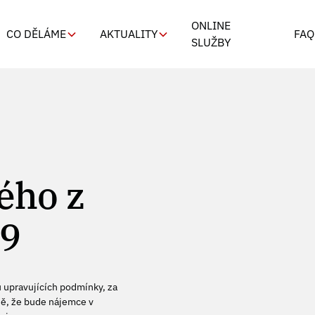
ONLINE
CO DĚLÁME
AKTUALITY
FAQ
SLUŽBY
́ho z
19
 upravujících podmínky, za
ě, že bude nájemce v