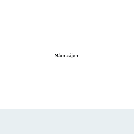
poradenství?
ám pomoci s jakýmkoli právním problémem. Neváhejte n
nezávaznou konzultaci.
Mám zájem