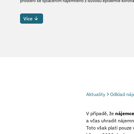
prodlení se splacením nájemného z důvodu epidemie korona
Více
Aktuality
Odklad ná
V případě, že
nájemce
a včas uhradit nájemn
Toto však platí pouze