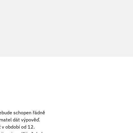
 nebude schopen řádně
matel dát výpověď.
 v období od 12.