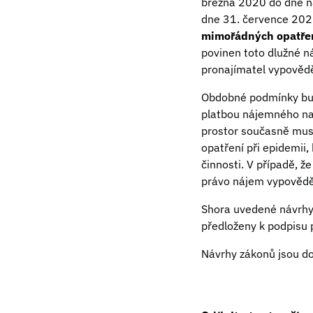
března 2020 do dne ná
dne 31. července 2020
mimořádných opatře
povinen toto dlužné 
pronajímatel vypověd
Obdobné podmínky bud
platbou nájemného na
prostor současně musí
opatření při epidemii
činnosti. V případě, 
právo nájem vypovědět
Shora uvedené návrhy
předloženy k podpisu 
Návrhy zákonů jsou d