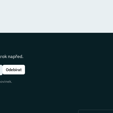
krok napřed.
novinek.