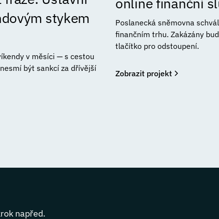
online finanční 
endovým stykem
Poslanecká sněmovna schválil
finančním trhu. Zakázány bud
tlačítko pro odstoupení.
 víkendy v měsíci — s cestou
esmí být sankcí za dřívější
Zobrazit projekt
krok napřed.