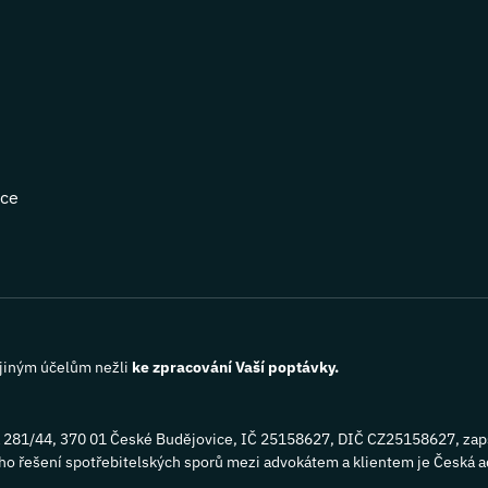
jiným účelům nežli
ke zpracování Vaší poptávky.
inská 281/44, 370 01 České Budějovice, IČ 25158627, DIČ CZ25158627, z
o řešení spotřebitelských sporů mezi advokátem a klientem je Česká 