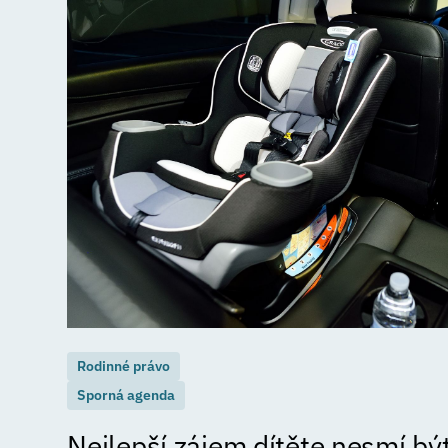
Rodinné právo
Sporná agenda
Nejlepší zájem dítěte nesmí být