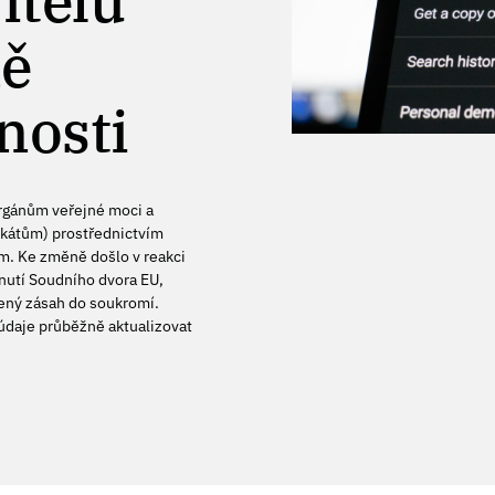
itelů
ně
nosti
orgánům veřejné moci a
kátům) prostřednictvím
m. Ke změně došlo v reakci
nutí Soudního dvora EU,
ený zásah do soukromí.
údaje průběžně aktualizovat