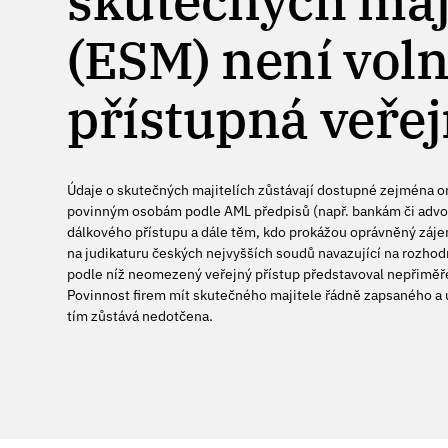
skutečných maj
(ESM) není vol
přístupná veřej
Údaje o skutečných majitelích zůstávají dostupné zejména 
povinným osobám podle AML předpisů (např. bankám či advo
dálkového přístupu a dále těm, kdo prokážou oprávněný záje
na judikaturu českých nejvyšších soudů navazující na rozhod
podle níž neomezený veřejný přístup představoval nepřiměř
Povinnost firem mít skutečného majitele řádně zapsaného a 
tím zůstává nedotčena.