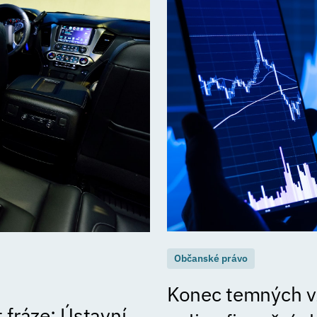
Občanské právo
Konec temných vz
 fráze: Ústavní