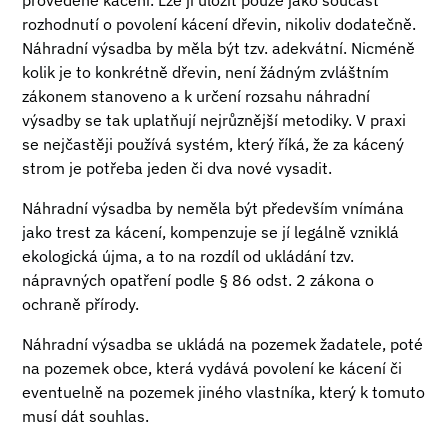
provedené kácení. Lze ji uložit pouze jako součást
rozhodnutí o povolení kácení dřevin, nikoliv dodatečně.
Náhradní výsadba by měla být tzv. adekvátní. Nicméně
kolik je to konkrétně dřevin, není žádným zvláštním
zákonem stanoveno a k určení rozsahu náhradní
výsadby se tak uplatňují nejrůznější metodiky. V praxi
se nejčastěji používá systém, který říká, že za kácený
strom je potřeba jeden či dva nové vysadit.
Náhradní výsadba by neměla být především vnímána
jako trest za kácení, kompenzuje se jí legálně vzniklá
ekologická újma, a to na rozdíl od ukládání tzv.
nápravných opatření podle § 86 odst. 2 zákona o
ochraně přírody.
Náhradní výsadba se ukládá na pozemek žadatele, poté
na pozemek obce, která vydává povolení ke kácení či
eventuelně na pozemek jiného vlastníka, který k tomuto
musí dát souhlas.