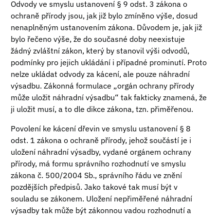
Odvody ve smyslu ustanovení § 9 odst. 3 zákona o
ochraně přírody jsou, jak již bylo zmíněno výše, dosud
nenaplněným ustanovením zákona. Důvodem je, jak již
bylo řečeno výše, že do současné doby neexistuje
žádný zvláštní zákon, který by stanovil výši odvodů,
podmínky pro jejich ukládání i případné prominutí. Proto
nelze ukládat odvody za kácení, ale pouze náhradní
výsadbu. Zákonná formulace „orgán ochrany přírody
může uložit náhradní výsadbu“ tak fakticky znamená, že
ji uložit musí, a to dle dikce zákona, tzn. přiměřenou.
Povolení ke kácení dřevin ve smyslu ustanovení § 8
odst. 1 zákona o ochraně přírody, jehož součástí je i
uložení náhradní výsadby, vydané orgánem ochrany
přírody, má formu správního rozhodnutí ve smyslu
zákona č. 500/2004 Sb., správního řádu ve znění
pozdějších předpisů. Jako takové tak musí být v
souladu se zákonem. Uložení nepřiměřené náhradní
výsadby tak může být zákonnou vadou rozhodnutí a