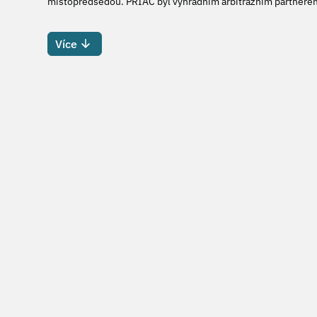
místopředsedou. PRIAC byl výhradním arbitrážním partnerem
Více