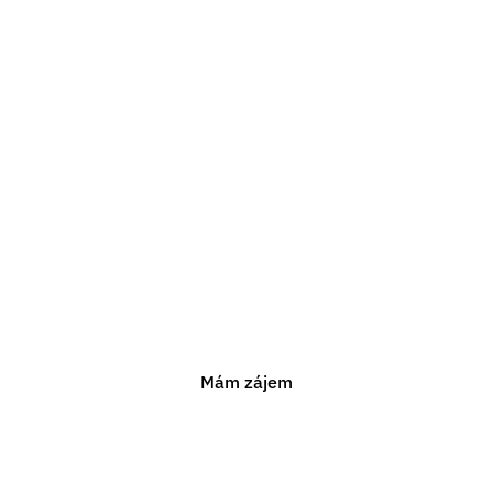
Potřebujete právn
poradenství?
ám pomoci s jakýmkoli právním problémem. Neváhejte n
nezávaznou konzultaci.
Mám zájem