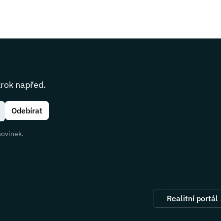
krok napřed.
novinek.
Realitní portál