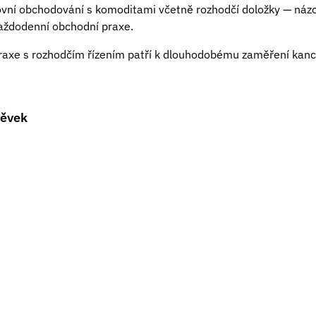
zovní obchodování s komoditami včetně rozhodčí doložky — názo
každodenní obchodní praxe.
raxe s rozhodčím řízením patří k dlouhodobému zaměření kanc
pěvek