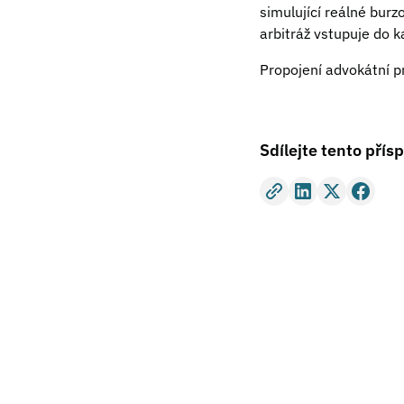
simulující reálné bur
arbitráž vstupuje do 
Propojení advokátní p
Sdílejte tento přís