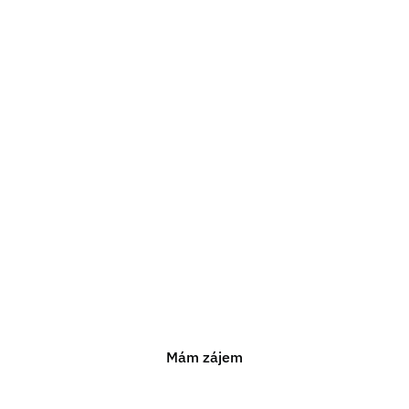
Potřebujete právní
poradenství?
Jsme připraveni vám pomoci s jakýmkoli právním
problémem. Neváhejte nás kontaktovat pro nezávaznou
konzultaci.
Mám zájem