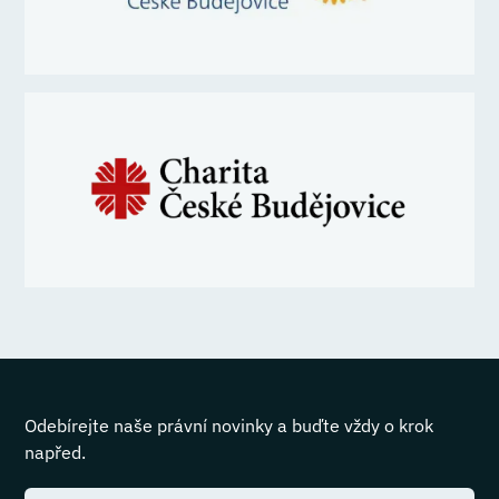
Odebírejte naše právní novinky a buďte vždy o krok
napřed.