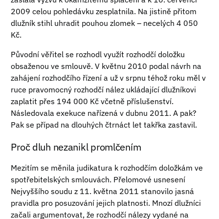
2009 celou pohledávku zesplatnila. Na jistině přitom
dlužník stihl uhradit pouhou zlomek – necelých 4 050
Kč.
Původní věřitel se rozhodl využít rozhodčí doložku
obsaženou ve smlouvě. V květnu 2010 podal návrh na
zahájení rozhodčího řízení a už v srpnu téhož roku měl v
ruce pravomocný rozhodčí nález ukládající dlužníkovi
zaplatit přes 194 000 Kč včetně příslušenství.
Následovala exekuce nařízená v dubnu 2011. A pak?
Pak se případ na dlouhých čtrnáct let takřka zastavil.
Proč dluh nezanikl promlčením
Mezitím se měnila judikatura k rozhodčím doložkám ve
spotřebitelských smlouvách. Přelomové usnesení
Nejvyššího soudu z 11. května 2011 stanovilo jasná
pravidla pro posuzování jejich platnosti. Mnozí dlužníci
začali argumentovat, že rozhodčí nálezy vydané na