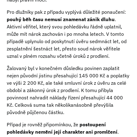
Pro dlužníky pak z případu vyplývá důležité ponaučení:
pouhý běh času nemusí znamenat zánik dluhu
.
Aktivní věřitel, který svou pohledávku řádně uplatnil,
může mít nárok zachován i po mnoha letech. V tomto
případě uplynulo od poskytnutí úvěru sedmnáct let, od
zesplatnění šestnáct let, přesto soud nárok věřitele
uznal v plném rozsahu včetně úroků z prodlení.
Žalovaný byl v konečném důsledku povinen zaplatit
nejen původní jistinu přesahující 145 000 Kč a poplatky
ve výši 2 200 Kč, ale také smluvní úrok z úvěru za celé
období a zákonný úrok z prodlení. K tomu přibyla
povinnost nahradit náklady řízení přesahující 44 000
Kč. Celková suma tak několikanásobně převýšila
původně půjčenou částku.
Případ je rovněž připomínkou, že
postoupení
pohledávky nemění její charakter ani promlčení
.