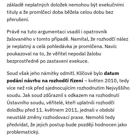
základě neplatných doložek nemohou být exekučními
tituly a že promlčecí doba běžela celou dobu bez
přerušení.
Právě na tuto argumentaci vsadil i opatrovník
žalovaného v tomto případě. Namítal, že rozhodčí nález
je neplatný a celá pohledávka je promlčena. Navíc
poukazoval na to, že věřitel nepodal žalobu
bezprostředně po zastavení exekuce.
Soud však jeho námitky odmítl. Klíčové bylo
datum
podání návrhu na rozhodčí řízení
– květen 2010, tedy
více než rok před sjednocujícím rozhodnutím Nejvyššího
soudu. Jak soud zdůraznil s odkazem na rozhodnutí
Ústavního soudu, věřitelé, kteří uplatnili rozhodčí
doložku před 11. květnem 2011, jednali v období
neustálé změny rozhodovací praxe. Nemohli tedy
předvídat, že jejich postup bude později hodnocen jako
problematický.