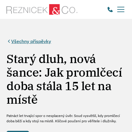
Všechny příspěvky
Starý dluh, nová
šance: Jak promlčecí
doba stála 15 let na
místě
Patnáct let trvající spor o nesplacený úvěr. Soud vysvětlil, kdy promlčecí
doba běží a kdy stojí na místě. Klíčové poučení pro věřitele i dlužníky.