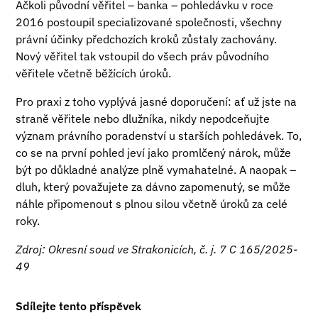
Ačkoli původní věřitel – banka – pohledávku v roce
2016 postoupil specializované společnosti, všechny
právní účinky předchozích kroků zůstaly zachovány.
Nový věřitel tak vstoupil do všech práv původního
věřitele včetně běžících úroků.
Pro praxi z toho vyplývá jasné doporučení: ať už jste na
straně věřitele nebo dlužníka, nikdy nepodceňujte
význam právního poradenství u starších pohledávek. To,
co se na první pohled jeví jako promlčený nárok, může
být po důkladné analýze plně vymahatelné. A naopak –
dluh, který považujete za dávno zapomenutý, se může
náhle připomenout s plnou silou včetně úroků za celé
roky.
Zdroj: Okresní soud ve Strakonicích, č. j. 7 C 165/2025-
49
Sdílejte tento příspěvek