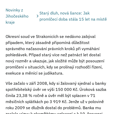
Novinky z
Starý dluh, nová šance: Jak
Jihočeského
promlčecí doba stála 15 let na místě
kraje
Okresní soud ve Strakonicích se nedávno zabýval
případem, který zásadně připomíná důležitost
správného načasování právních kroků při vymáhání
pohledávek. Případ starý více než patnáct let dostal
nový rozměr a ukazuje, jak složité může být posouzení
promlčení v situacích, kdy se prolínají rozhodčí řízení,
exekuce a měnící se judikatura.
Vše začalo v září 2008, kdy si žalovaný sjednal u banky
spotřebitelský úvěr ve výši 150 000 Kč. Úroková sazba
činila 23,38 % ročně a úvěr měl být splacen v 71
měsíčních splátkách po 3 919 Kč. Jenže už v polovině
roku 2009 se dlužník dostal do problémů. Banka mu
zaslala výzvu k okamžitému splacení a k 10. červenci