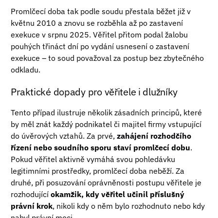
Promlčecí doba tak podle soudu přestala běžet již v
květnu 2010 a znovu se rozběhla až po zastavení
exekuce v srpnu 2025. Věřitel přitom podal žalobu
pouhých třináct dní po vydání usnesení o zastavení
exekuce – to soud považoval za postup bez zbytečného
odkladu.
Praktické dopady pro věřitele i dlužníky
Tento případ ilustruje několik zásadních principů, které
by měl znát každý podnikatel či majitel firmy vstupující
do úvěrových vztahů. Za prvé,
zahájení rozhodčího
řízení nebo soudního sporu staví promlčecí dobu
.
Pokud věřitel aktivně vymáhá svou pohledávku
legitimními prostředky, promlčecí doba neběží. Za
druhé, při posuzování oprávněnosti postupu věřitele je
rozhodující
okamžik, kdy věřitel učinil příslušný
právní krok
, nikoli kdy o něm bylo rozhodnuto nebo kdy
nabyl právní moci.