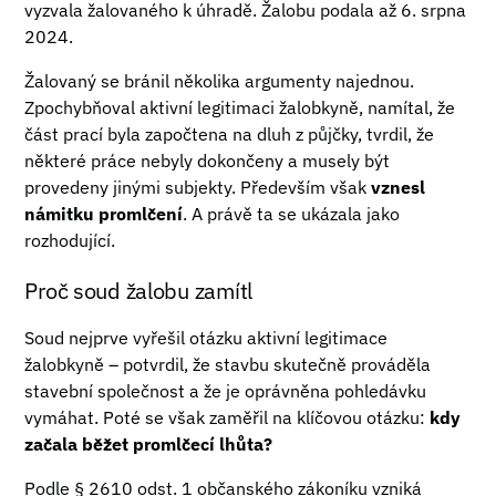
vyzvala žalovaného k úhradě. Žalobu podala až 6. srpna
2024.
Žalovaný se bránil několika argumenty najednou.
Zpochybňoval aktivní legitimaci žalobkyně, namítal, že
část prací byla započtena na dluh z půjčky, tvrdil, že
některé práce nebyly dokončeny a musely být
provedeny jinými subjekty. Především však
vznesl
námitku promlčení
. A právě ta se ukázala jako
rozhodující.
Proč soud žalobu zamítl
Soud nejprve vyřešil otázku aktivní legitimace
žalobkyně – potvrdil, že stavbu skutečně prováděla
stavební společnost a že je oprávněna pohledávku
vymáhat. Poté se však zaměřil na klíčovou otázku:
kdy
začala běžet promlčecí lhůta?
Podle § 2610 odst. 1 občanského zákoníku vzniká