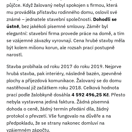
půjčce. Když žalovaný nebyl spokojen s firmou, která
mu prováděla přístavbu rodinného domu, oslovil své
známé – jednatele stavební společnosti.
Dohodli se
ústně
, bez jakékoli písemné smlouvy. Záměr byl
elegantní: stavební firma provede práce na domě, a tím
se vzájemné závazky vyrovnají. Cena hrubé stavby měla
být kolem milionu korun, ale rozsah prací postupně
narostl.
Stavba probíhala od roku 2017 do roku 2019. Nejprve
hrubá stavba, pak interiéry, následně bazén, zpevněné
plochy a příjezdová komunikace. Žalovaný se do domu
nastěhoval již začátkem roku 2018. Celková hodnota
prací podle žalobkyně dosáhla
4 592 496,25 Kč
. Přesto
nebyla vystavena jediná faktura. Žádná písemná
dohoda o ceně, žádný termín předání díla, žádný
protokol o převzetí. Vše fungovalo na důvěře a na
předpokladu, že se strany nakonec domluví na
vzájemném zápočtu.