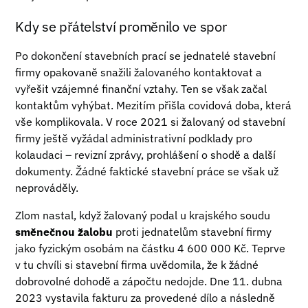
Kdy se přátelství proměnilo ve spor
Po dokončení stavebních prací se jednatelé stavební
firmy opakovaně snažili žalovaného kontaktovat a
vyřešit vzájemné finanční vztahy. Ten se však začal
kontaktům vyhýbat. Mezitím přišla covidová doba, která
vše komplikovala. V roce 2021 si žalovaný od stavební
firmy ještě vyžádal administrativní podklady pro
kolaudaci – revizní zprávy, prohlášení o shodě a další
dokumenty. Žádné faktické stavební práce se však už
neprováděly.
Zlom nastal, když žalovaný podal u krajského soudu
směnečnou žalobu
proti jednatelům stavební firmy
jako fyzickým osobám na částku 4 600 000 Kč. Teprve
v tu chvíli si stavební firma uvědomila, že k žádné
dobrovolné dohodě a zápočtu nedojde. Dne 11. dubna
2023 vystavila fakturu za provedené dílo a následně