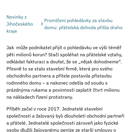
Novinky z
Promlčení pohledávky za stavbu
Jihočeského
domu: přátelská dohoda přišla draho
kraje
Jak může podnikatel přijít o pohledávku ve výši téměř
pěti milionů korun? Stačí spoléhat na přátelské vztahy,
odkládat fakturaci a doufat, že se „nějak dohodneme".
Přesně to se stalo stavební firmě, která pro svého
obchodního partnera a přítele postavila přístavbu
rodinného domu – a nakonec odešla od soudu s
prázdnýma rukama a povinností zaplatit čtvrt milionu
na nákladech řízení protistrany.
Příběh začal v roce 2017. Jednatelé stavební
společnosti a žalovaný byli dlouholetí obchodní partneři
a přátelé. Jednatelé společnosti zároveň jako fyzické
osoby dlužili žalovanému peníze ze starší smlouvy o