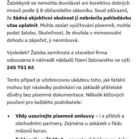
Žalobkyně se nemohla dovolávat ani korektivu dobrých
mravů podle § 8 občanského zákoníku. Soud zdůraznil,
že
žádná objektivní okolnost jí nebránila pohledávku
včas uplatnit
. Mohla zaslat vyúčtování písemně, mohla
podat žalobu. Skutečnost, že doufala v mimosoudní
dohodu a zápočet, ji neomlouvá.
Výsledek? Žaloba zamítnuta a stavební firma
odsouzena k náhradě nákladů řízení žalovaného ve výši
245 751 Kč
.
Tento případ je učebnicovou ukázkou toho, jak fatální
mohou být následky podnikání na základě přátelské
důvěry bez písemné dokumentace. Několik klíčových
poučení pro každého podnikatele:
Vždy uzavírejte písemné smlouvy
– i s přáteli a
obchodními partnery. Zejména u zakázek v řádu
milionů korun.