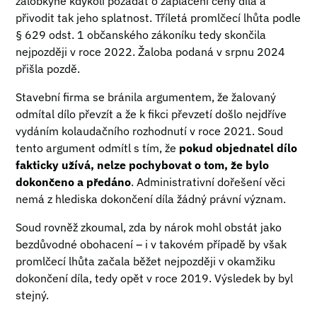
žalobkyně kdykoli požádat o zaplacení ceny díla a
přivodit tak jeho splatnost. Tříletá promlčecí lhůta podle
§ 629 odst. 1 občanského zákoníku tedy skončila
nejpozději v roce 2022. Žaloba podaná v srpnu 2024
přišla pozdě.
Stavební firma se bránila argumentem, že žalovaný
odmítal dílo převzít a že k fikci převzetí došlo nejdříve
vydáním kolaudačního rozhodnutí v roce 2021. Soud
tento argument odmítl s tím, že
pokud objednatel dílo
fakticky užívá, nelze pochybovat o tom, že bylo
dokončeno a předáno
. Administrativní dořešení věci
nemá z hlediska dokončení díla žádný právní význam.
Soud rovněž zkoumal, zda by nárok mohl obstát jako
bezdůvodné obohacení – i v takovém případě by však
promlčecí lhůta začala běžet nejpozději v okamžiku
dokončení díla, tedy opět v roce 2019. Výsledek by byl
stejný.