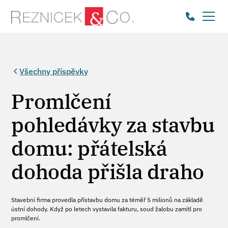
Všechny příspěvky
Promlčení
pohledávky za stavbu
domu: přátelská
dohoda přišla draho
Stavební firma provedla přístavbu domu za téměř 5 milionů na základě
ústní dohody. Když po letech vystavila fakturu, soud žalobu zamítl pro
promlčení.