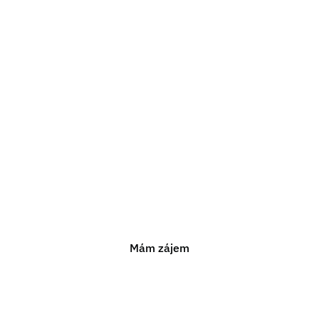
Potřebujete právní
poradenství?
Jsme připraveni vám pomoci s jakýmkoli právním
problémem. Neváhejte nás kontaktovat pro nezávaznou
konzultaci.
Mám zájem