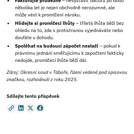
Fakturujte průběžně
– nevystavit fakturu po dobu
několika let je nejen obchodně nerozumné, ale
může vést k promlčení nároku.
Hlídejte si promlčecí lhůty
– tříletá lhůta běží bez
ohledu na to, zda s protistranou vyjednáváte nebo
doufáte v dohodu.
Spoléhat na budoucí zápočet nestačí
– pokud k
právnímu jednání směřujícímu k započtení fakticky
nedojde, promlčecí lhůta běží dál.
Zdroj: Okresní soud v Táboře, řízení vedené pod spisovou
značkou, rozhodnutí z roku 2025.
Sdílejte tento příspěvek