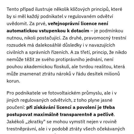
Tento případ ilustruje několik klíčových principů, které
by si měl každý podnikatel v regulovaném odvětví
uvědomit. Za prvé,
veřejnoprávní licence není
automatickou vstupenkou k dotacím
– je podmínkou
nutnou, nikoli postačující. Za druhé, pravomocný trestní
rozsudek má dalekosáhlé důsledky i v navazujících
civilních a správních řízeních. A za třetí, princip, že nikdo
nemůže těžit ze svého protiprávního jednání, není
pouhou akademickou floskulí, ale tvrdou realitou, která
může znamenat ztrátu nároků v řádu desítek milionů
korun.
Pro podnikatele ve fotovoltaickém průmyslu, ale i v
jiných regulovaných odvětvích, z toho plyne jasné
poučení:
při získávání licencí a povolení je třeba
postupovat maximálně transparentně a pečlivě
.
Jakékoli „zkratky" se mohou vymstít nejen v rovině
trestněprávní, ale i v podobě ztráty všech očekávaných