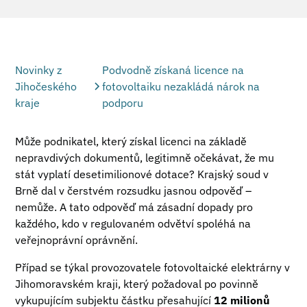
Novinky z
Podvodně získaná licence na
Jihočeského
fotovoltaiku nezakládá nárok na
kraje
podporu
Může podnikatel, který získal licenci na základě
nepravdivých dokumentů, legitimně očekávat, že mu
stát vyplatí desetimilionové dotace? Krajský soud v
Brně dal v čerstvém rozsudku jasnou odpověď –
nemůže. A tato odpověď má zásadní dopady pro
každého, kdo v regulovaném odvětví spoléhá na
veřejnoprávní oprávnění.
Případ se týkal provozovatele fotovoltaické elektrárny v
Jihomoravském kraji, který požadoval po povinně
vykupujícím subjektu částku přesahující
12 milionů