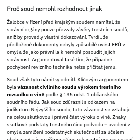
Proč soud nemohl rozhodnout jinak
Žalobce v řízení před krajským soudem namítal, že
správní orgány pouze převzaly závěry trestních soudů,
aniž by provedly vlastní dokazování. Tvrdil, že
předložené dokumenty nebyly způsobilé uvést ERÚ v
omyl a že jako právní laik nemohl posoudit jejich
správnost. Argumentoval také tím, že případné
pochybení revizního technika nelze přičítat jemu.
Soud však tyto námitky odmítl. Klíčovým argumentem
byla
vázanost civilního soudu výrokem trestního
rozsudku o vině
podle § 135 odst. 1 občanského
soudního řádu. Jak soud zdůraznil s odkazem na
judikaturu Nejvyššího soudu, tato vázanost se vztahuje
na celou skutkovou i právní část výroku o vině. Znaky
skutkové podstaty trestného činu podvodu – uvedení v
omyl a zamlčení podstatných skutečností za účelem
obohacení – jsou přitom přímo relevantní pro posouzení