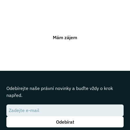
Jsme připraveni vám pomoci s jakýmkoli právním
problémem. Neváhejte nás kontaktovat pro nezávaznou
konzultaci.
Mám zájem
Odebírejte naše právní novinky a buďte vždy o krok
napřed.