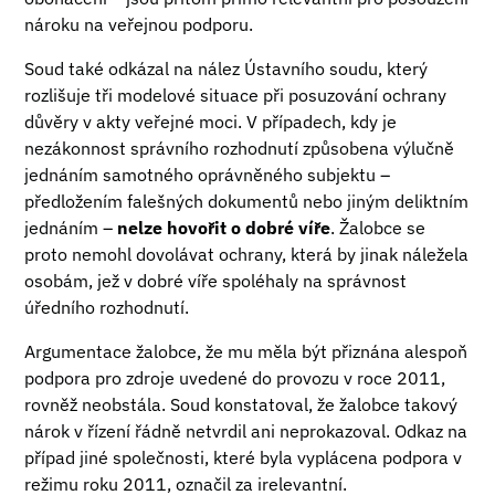
nároku na veřejnou podporu.
Soud také odkázal na nález Ústavního soudu, který
rozlišuje tři modelové situace při posuzování ochrany
důvěry v akty veřejné moci. V případech, kdy je
nezákonnost správního rozhodnutí způsobena výlučně
jednáním samotného oprávněného subjektu –
předložením falešných dokumentů nebo jiným deliktním
jednáním –
nelze hovořit o dobré víře
. Žalobce se
proto nemohl dovolávat ochrany, která by jinak náležela
osobám, jež v dobré víře spoléhaly na správnost
úředního rozhodnutí.
Argumentace žalobce, že mu měla být přiznána alespoň
podpora pro zdroje uvedené do provozu v roce 2011,
rovněž neobstála. Soud konstatoval, že žalobce takový
nárok v řízení řádně netvrdil ani neprokazoval. Odkaz na
případ jiné společnosti, které byla vyplácena podpora v
režimu roku 2011, označil za irelevantní.