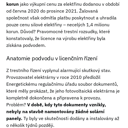
korun
jako výkupní cenu za elektřinu dodanou v období
od června 2020 do prosince 2021. Žalovaná
společnost však odmítla platbu poskytnout a uhradila
pouze cenu silové elektřiny – necelých 1,4 milionu
korun. Důvod? Pravomocné trestní rozsudky, které
konstatovaly, že licence na výrobu elektřiny byla
získána podvodem.
Anatomie podvodu v licenčním řízení
Z trestního řízení vyplynul alarmující skutkový stav.
Provozovatel elektrárny v roce 2010 předložil
Energetickému regulačnímu úřadu soubor dokumentů,
které měly prokázat, že jeho fotovoltaická elektrárna je
kompletně dokončena a připravena k provozu.
Problém?
V době, kdy tyto dokumenty vznikly,
nebyly na stavbě namontovány žádné solární
panely.
Ty byly ve skutečnosti dodány a instalovány až
o několik týdnů později.