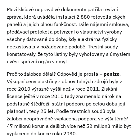
Mezi klíčové nepravdivé dokumenty patřila revizní
zpráva, která uváděla instalaci 2 880 fotovoltaických
panelů a jejich plnou funkčnost. Dále nájemní smlouva,
předávací protokol a potvrzení o vlastnictví výrobny –
všechny datované do doby, kdy elektrárna fyzicky
neexistovala v požadované podobě. Trestní soudy
konstatovaly, že tyto listiny byly vyhotoveny s úmyslem
uvést správní orgán v omyl.
Proč to žalobce dělal? Odpověď je prostá –
peníze
.
Výkupní ceny elektřiny z obnovitelných zdrojů byly v
roce 2010 výrazně vyšší než v roce 2011. Získání
licence ještě v roce 2010 tedy znamenalo nárok na
podstatně štědřejší státní podporu po celou dobu její
platnosti, tedy 25 let. Podle trestních soudů byla
žalobci neoprávněně vyplacena podpora ve výši téměř
47 milionů korun a dalších více než 52 milionů mělo být
vyplaceno do konce roku 2030.