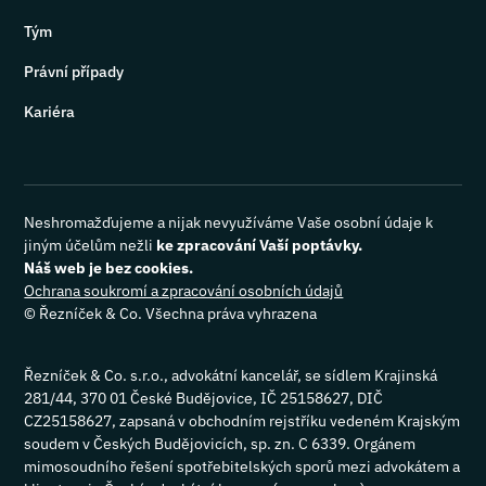
Tým
Právní případy
Kariéra
Neshromažďujeme a nijak nevyužíváme Vaše osobní údaje k
jiným účelům nežli
ke zpracování Vaší poptávky.
Náš web je bez cookies.
Ochrana soukromí a zpracování osobních údajů
©
Řezníček & Co. Všechna práva vyhrazena
Řezníček & Co. s.r.o., advokátní kancelář, se sídlem Krajinská
281/44, 370 01 České Budějovice, IČ 25158627, DIČ
CZ25158627, zapsaná v obchodním rejstříku vedeném Krajským
soudem v Českých Budějovicích, sp. zn. C 6339. Orgánem
mimosoudního řešení spotřebitelských sporů mezi advokátem a