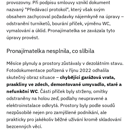
provozovny. Při podpisu smlouvy vznikl dokument
nazvaný "Předávací protokol", který však svým
obsahem zachycoval požadavky nájemkyně na úpravy –
odstranění turniketů, bourání příček, výměnu WC,
vymalování a úklid. Pronajímatelka se zavázala tyto
úpravy provést.
Pronajímatelka nesplnila, co slíbila
Měsíce plynuly a prostory zůstávaly v dezolátním stavu.
Fotodokumentace pořízená v říjnu 2022 odhalila
skutečný obraz situace –
chybějící garážová vrata,
praskliny ve zdech, demontované umyvadlo, staré a
nefunkční WC
. Části příček byly strženy, omítky
odstraněny na holou zeď, podlahy neupravené a
elektroinstalace odkrytá. Prostory byly podle soudů
nezpůsobilé nejen pro zamýšlené podnikání, ale
prakticky pro jakékoliv běžné užívání kromě skladování
bezcenných věcí.