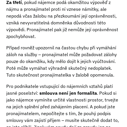
Za třetí
, pokud nájemce podá okamžitou výpověď z
nájmu a pronajímatel proti ní vznese námitky, ale
nepodá včas žalobu na přezkoumání její oprávněnosti,
vzniká nevyvratitelná domněnka důvodnosti této
výpovědi. Pronajímatel pak již nemůže její oprávněnost
zpochybňovat.
Případ rovněž upozornil na častou chybu při vymáhání
záloh na služby – pronajímatel může požadovat zálohy
pouze do okamžiku, kdy mělo dojít k jejich vyúčtování.
Poté může vymáhat výhradně skutečný nedoplatek.
Tuto skutečnost pronajímatelka v žalobě opomenula.
Pro podnikatele vstupující do nájemních vztahů platí
jasné poselství:
smlouva není jen formalita
. Pokud si
jako nájemce vymíníte určité vlastnosti prostor, trvejte
na jejich splnění před zahájením placení. A pokud jste
pronajímatelem, nepočítejte s tím, že pouhý podpis
smlouvy vám zajistí příjem – musíte skutečně dodat to,