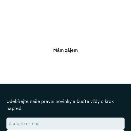
poradenství?
Jsme připraveni vám pomoci s jakýmkoli právním
problémem. Neváhejte nás kontaktovat pro nezávaznou
konzultaci.
Mám zájem
Odebírejte naše právní novinky a buďte vždy o krok
napřed.