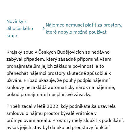
Novinky z
Nájemce nemusel platit za prostory,
Jihočeského
které nebylo možné používat
kraje
Krajský soud v Českých Budějovicích se nedávno
zabýval případem, který zásadně připomíná všem
pronajímatelům jejich základní povinnost, a to
přenechat nájemci prostory skutečně způsobilé k
užívání. Případ ukazuje, že pouhý podpis nájemní
smlouvy nezakládá automaticky nárok na nájemné,
pokud pronajímatel nesplní své závazky.
Příběh začal v létě 2022, kdy podnikatelka uzavřela
smlouvu o nájmu prostor bývalé vrátnice v
průmyslovém areálu. Prostory měly sloužit k podnikání,
avšak jejich stav byl daleko od představy funkční