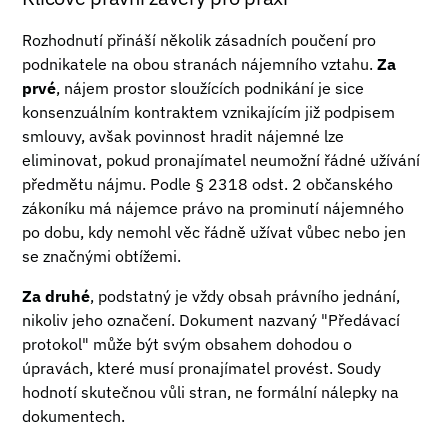
Rozhodnutí přináší několik zásadních poučení pro
podnikatele na obou stranách nájemního vztahu.
Za
prvé
, nájem prostor sloužících podnikání je sice
konsenzuálním kontraktem vznikajícím již podpisem
smlouvy, avšak povinnost hradit nájemné lze
eliminovat, pokud pronajímatel neumožní řádné užívání
předmětu nájmu. Podle § 2318 odst. 2 občanského
zákoníku má nájemce právo na prominutí nájemného
po dobu, kdy nemohl věc řádně užívat vůbec nebo jen
se značnými obtížemi.
Za druhé
, podstatný je vždy obsah právního jednání,
nikoliv jeho označení. Dokument nazvaný "Předávací
protokol" může být svým obsahem dohodou o
úpravách, které musí pronajímatel provést. Soudy
hodnotí skutečnou vůli stran, ne formální nálepky na
dokumentech.