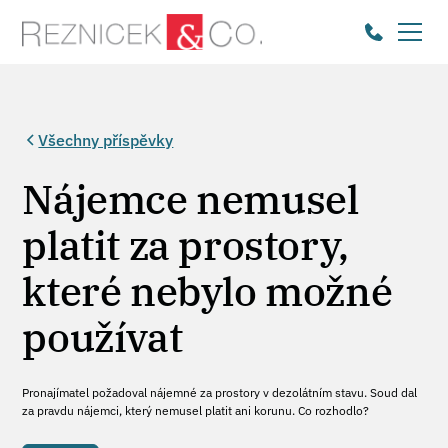
Všechny příspěvky
Nájemce nemusel
platit za prostory,
které nebylo možné
používat
Pronajímatel požadoval nájemné za prostory v dezolátním stavu. Soud dal
za pravdu nájemci, který nemusel platit ani korunu. Co rozhodlo?