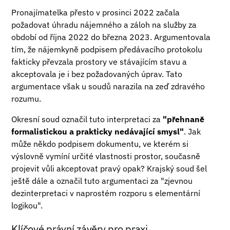
Pronajímatelka přesto v prosinci 2022 začala
požadovat úhradu nájemného a záloh na služby za
období od října 2022 do března 2023. Argumentovala
tím, že nájemkyně podpisem předávacího protokolu
fakticky převzala prostory ve stávajícím stavu a
akceptovala je i bez požadovaných úprav. Tato
argumentace však u soudů narazila na zeď zdravého
rozumu.
Okresní soud označil tuto interpretaci za
"přehnaně
formalistickou a prakticky nedávající smysl"
. Jak
může někdo podpisem dokumentu, ve kterém si
výslovně vymíní určité vlastnosti prostor, současně
projevit vůli akceptovat pravý opak? Krajský soud šel
ještě dále a označil tuto argumentaci za "zjevnou
dezinterpretaci v naprostém rozporu s elementární
logikou".
Klíčové právní závěry pro praxi