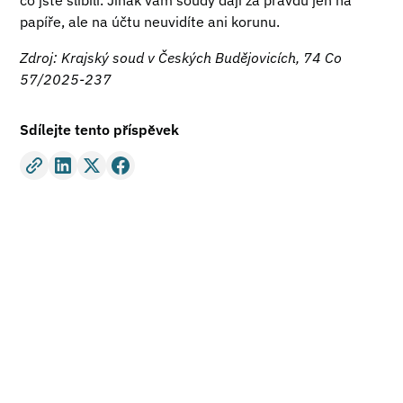
co jste slíbili. Jinak vám soudy dají za pravdu jen na
papíře, ale na účtu neuvidíte ani korunu.
Zdroj: Krajský soud v Českých Budějovicích, 74 Co
57/2025-237
Sdílejte tento příspěvek
Potřebujete právní